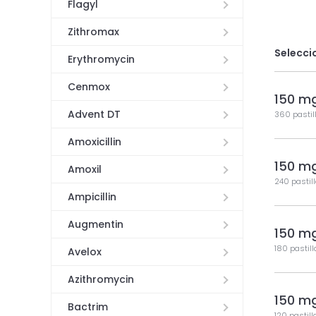
Flagyl
Zithromax
Selecci
Erythromycin
Cenmox
150 m
Advent DT
360 pastil
Amoxicillin
150 m
Amoxil
240 pastil
Ampicillin
Augmentin
150 m
180 pastil
Avelox
Azithromycin
150 m
Bactrim
120 pastill