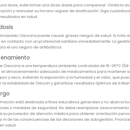
a una dosis, evite tomar una dosis doble para compensar. Omita la d
ación y reanudar su horario regular de dosificación. Siga cuidadosa
resultados en salud.
dosis
masiado Cleocina puede causar graves riesgos de salud. Si nota do
en contacto con un profesional sanitario inmediatamente. La gesti
ara el uso seguro de antibióticos.
enamiento
 Cleocina a una temperatura ambiente controlada de 15-25°C (59-77°
 el almacenamiento adecuado de medicamentos para mantener su ef
guro y seco, evitando la exposición a la humedad y el calor, que pue
r la estabilidad de Cleocin y garantizar resultados óptimos de tratam
rgo
ormación está destinada a fines educativos generales y no abarca t
iones o medidas de seguridad. No debe reemplazar asesoramiento m
a su proveedor de atención médica para obtener orientación person
o ni de las consecuencias de las decisiones de autogestión. Prioriz
en salud.