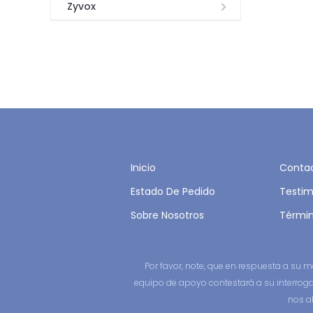
Zyvox
Inicio
Conta
Estado De Pedido
Testim
Sobre Nosotros
Términ
Por favor, note, que en respuesta a su
equipo de apoyo contestará a su interroga
nos a