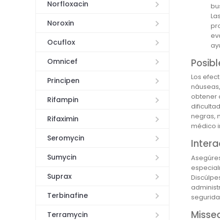
Norfloxacin
bu
La
Noroxin
pr
ev
Ocuflox
ay
Posib
Omnicef
Los efec
Principen
náuseas,
obtener 
Rifampin
dificult
negras, m
Rifaximin
médico i
Seromycin
Intera
Sumycin
Asegúres
especial
Suprax
Discúlpe
administ
Terbinafine
segurida
Misse
Terramycin