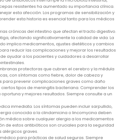
o de antibióticos interrumpe la microbiota intestinal,
s cepas resistentes ha aumentado su importancia clínica.
anejar esta afección. Los programas de sensibilización y
prender esta historia es esencial tanto para los médicos
as crónicas del intestino que afectan el tracto digestivo.
ga, afectando significativamente la calidad de vida. La
nudo implica medicamentos, ajustes dietéticos y cambios
 para reducir las complicaciones y mejorar los resultados
de ayudar a los pacientes y cuidadores a desarrollar
intestinales.
embranas protectoras que cubren el cerebro y la médula
gicas, con síntomas como fiebre, dolor de cabeza y
iales para prevenir complicaciones graves como daño
 ciertos tipos de meningitis bacteriana. Comprender los
a oportuna y mejores resultados. Siempre consulte a un
ica inmediata. Los síntomas pueden incluir sarpullido,
 alergia conocida a la clindamicina o lincomycina deben
ión médica sobre cualquier alergia a los medicamentos
ón de estos antibióticos son cruciales para la seguridad
 alérgicos graves.
u médico para prácticas de salud seguras. Siempre