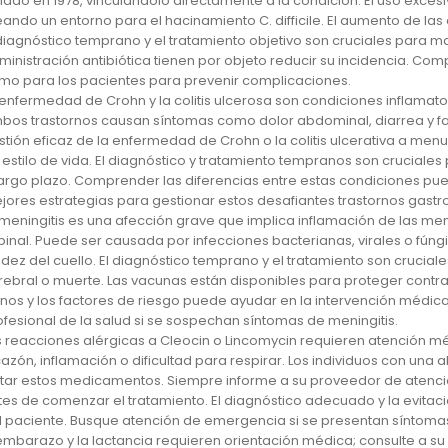
slado en 1978, vinculándolo directamente a la condición. El uso excesiv
eando un entorno para el hacinamiento C. difficile. El aumento de la
 diagnóstico temprano y el tratamiento objetivo son cruciales para m
ministración antibiótica tienen por objeto reducir su incidencia. Com
mo para los pacientes para prevenir complicaciones.
 enfermedad de Crohn y la colitis ulcerosa son condiciones inflamatori
bos trastornos causan síntomas como dolor abdominal, diarrea y fati
stión eficaz de la enfermedad de Crohn o la colitis ulcerativa a me
 estilo de vida. El diagnóstico y tratamiento tempranos son cruciales
largo plazo. Comprender las diferencias entre estas condiciones pue
jores estrategias para gestionar estos desafiantes trastornos gastro
 meningitis es una afección grave que implica inflamación de las m
pinal. Puede ser causada por infecciones bacterianas, virales o fún
gidez del cuello. El diagnóstico temprano y el tratamiento son cruc
rebral o muerte. Las vacunas están disponibles para proteger contra
gnos y los factores de riesgo puede ayudar en la intervención médic
ofesional de la salud si se sospechan síntomas de meningitis.
s reacciones alérgicas a Cleocin o Lincomycin requieren atención méd
cazón, inflamación o dificultad para respirar. Los individuos con una
itar estos medicamentos. Siempre informe a su proveedor de atenc
tes de comenzar el tratamiento. El diagnóstico adecuado y la evitaci
l paciente. Busque atención de emergencia si se presentan síntomas
 embarazo y la lactancia requieren orientación médica; consulte a s