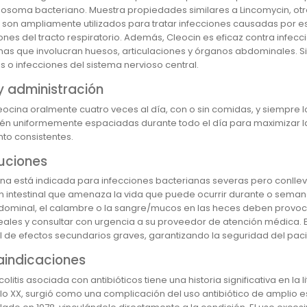
ibosoma bacteriano. Muestra propiedades similares a Lincomycin, otr
 son ampliamente utilizados para tratar infecciones causadas por esta
iones del tracto respiratorio. Además, Cleocin es eficaz contra infe
nas que involucran huesos, articulaciones y órganos abdominales. S
s o infecciones del sistema nervioso central.
y administración
ocina oralmente cuatro veces al día, con o sin comidas, y siempre l
tén uniformemente espaciadas durante todo el día para maximizar la 
nto consistentes.
uciones
ina está indicada para infecciones bacterianas severas pero conll
n intestinal que amenaza la vida que puede ocurrir durante o semana
dominal, el calambre o la sangre/mucos en las heces deben provo
reales y consultar con urgencia a su proveedor de atención médica. Es
l de efectos secundarios graves, garantizando la seguridad del pacie
aindicaciones
colitis asociada con antibióticos tiene una historia significativa en l
glo XX, surgió como una complicación del uso antibiótico de amplio esp