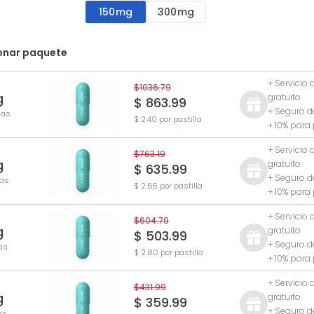
150mg
300mg
onar paquete
+ Servicio 
$1036.79
g
gratuito
$ 863.99
+ Seguro d
las
$ 2.40 por pastilla
+ 10% para
+ Servicio 
$763.19
g
gratuito
$ 635.99
+ Seguro d
las
$ 2.65 por pastilla
+ 10% para
+ Servicio 
$604.79
g
gratuito
$ 503.99
+ Seguro d
las
$ 2.80 por pastilla
+ 10% para
+ Servicio 
$431.99
g
gratuito
$ 359.99
+ Seguro d
as