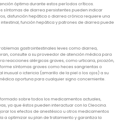
ención óptima durante estos períodos críticos.
los síntomas de diarrea persistentes pueden indicar
s, disfunción hepática o diarrea crónica requiere una
intestinal, función hepática y patrones de diarrea puede
oblemas gastrointestinales leves como diarrea,
oran, consulte a su proveedor de atención médica para
reacciones alérgicas graves, como urticaria, picazón,
, informe síntomas graves como heces sangrientas o
usual o ictericia (amarillo de la piel o los ojos) a su
n médica oportuna para cualquier signo concerniente.
formado sobre todos los medicamentos actuales,
vas, ya que éstos pueden interactuar con la Cleocina.
ejorar los efectos de anestésico u otros medicamentos
 a optimizar su plan de tratamiento y garantiza la