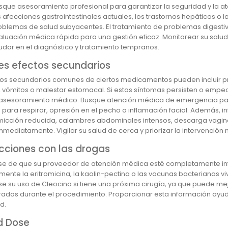
sque asesoramiento profesional para garantizar la seguridad y la at
s afecciones gastrointestinales actuales, los trastornos hepáticos o 
oblemas de salud subyacentes. El tratamiento de problemas digestivo
aluación médica rápida para una gestión eficaz. Monitorear su salud 
udar en el diagnóstico y tratamiento tempranos.
les efectos secundarios
tos secundarios comunes de ciertos medicamentos pueden incluir pr
 vómitos o malestar estomacal. Si estos síntomas persisten o empe
asesoramiento médico. Busque atención médica de emergencia para 
ad para respirar, opresión en el pecho o inflamación facial. Además
icción reducida, calambres abdominales intensos, descarga vaginal in
nmediatamente. Vigilar su salud de cerca y priorizar la intervenció
cciones con las drogas
e de que su proveedor de atención médica esté completamente in
mente la eritromicina, la kaolin-pectina o las vacunas bacterianas vi
se su uso de Cleocina si tiene una próxima cirugía, ya que puede m
rados durante el procedimiento. Proporcionar esta información ayuda
d.
d Dose