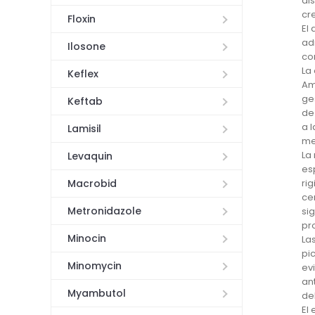
ai
cr
Floxin
El
ad
Ilosone
co
La
Keflex
Am
ge
Keftab
de
a 
Lamisil
me
La
Levaquin
es
ri
Macrobid
ce
Metronidazole
si
pr
Minocin
La
pi
Minomycin
ev
an
Myambutol
de
El