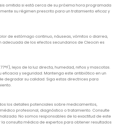
osis omitida si está cerca de su próxima hora programada
mente su régimen prescrito para un tratamiento eficaz y
lor de estómago continuo, náuseas, vómitos o diarrea,
ón adecuada de los efectos secundarios de Cleocin es
F), lejos de la luz directa, humedad, niños y mascotas.
icacia y seguridad. Mantenga este antibiótico en un
de degradar su calidad. Siga estas directrices para
iento.
odos los detalles potenciales sobre medicamentos,
édico profesional, diagnóstico o tratamiento. Consulte
alizada. No somos responsables de la exactitud de este
ar la consulta médica de expertos para obtener resultados