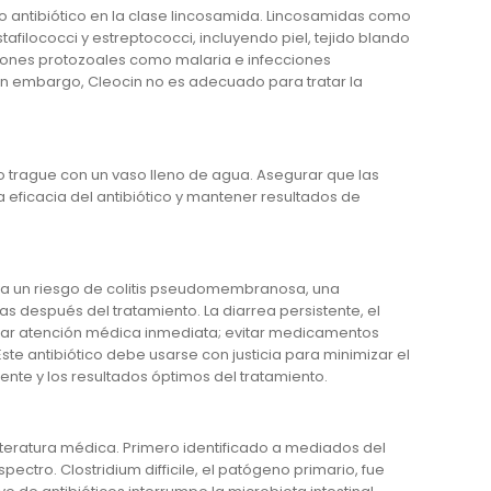
o antibiótico en la clase lincosamida. Lincosamidas como
filococci y estreptococci, incluyendo piel, tejido blando
cciones protozoales como malaria e infecciones
in embargo, Cleocin no es adecuado para tratar la
o trague con un vaso lleno de agua. Asegurar que las
eficacia del antibiótico y mantener resultados de
eva un riesgo de colitis pseudomembranosa, una
s después del tratamiento. La diarrea persistente, el
car atención médica inmediata; evitar medicamentos
te antibiótico debe usarse con justicia para minimizar el
nte y los resultados óptimos del tratamiento.
a literatura médica. Primero identificado a mediados del
ectro. Clostridium difficile, el patógeno primario, fue