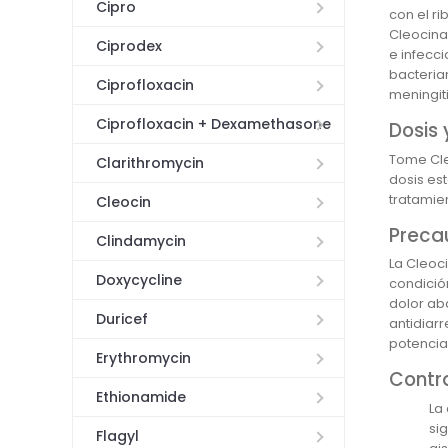
Cipro
con el r
Cleocina
Ciprodex
e infecc
bacteria
Ciprofloxacin
meningiti
Ciprofloxacin + Dexamethasone
Dosis 
Tome Cle
Clarithromycin
dosis es
tratamie
Cleocin
Preca
Clindamycin
La Cleoc
Doxycycline
condició
dolor ab
Duricef
antidiar
potencia
Erythromycin
Contr
Ethionamide
La 
si
Flagyl