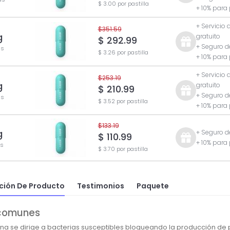
$ 3.00 por pastilla
+ 10% para
+ Servicio 
$351.59
g
gratuito
$ 292.99
+ Seguro d
as
$ 3.26 por pastilla
+ 10% para
+ Servicio 
$253.19
g
gratuito
$ 210.99
+ Seguro d
as
$ 3.52 por pastilla
+ 10% para
$133.19
g
+ Seguro d
$ 110.99
+ 10% para
as
$ 3.70 por pastilla
ción De Producto
Testimonios
Paquete
comunes
ina se dirige a bacterias susceptibles bloqueando la producción de 