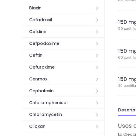
Biaxin
Cefadroxil
150 m
90 pastill
Cefdinir
Cefpodoxime
150 m
Ceftin
60 pastill
Cefuroxime
150 m
Cenmox
30 pastill
Cephalexin
Chloramphenicol
Descrip
Chloromycetin
Usos 
Ciloxan
La Cleoc