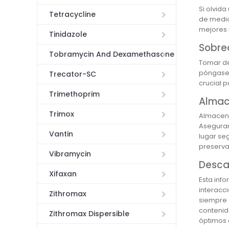
Si olvid
Tetracycline
de medic
mejores 
Tinidazole
Sobre
Tobramycin And Dexamethasone
Tomar de
póngase 
Trecator-SC
crucial p
Trimethoprim
Almac
Trimox
Almacene
Asegurar
Vantin
lugar se
preserva
Vibramycin
Desca
Xifaxan
Esta inf
interacc
Zithromax
siempre 
contenid
Zithromax Dispersible
óptimos 