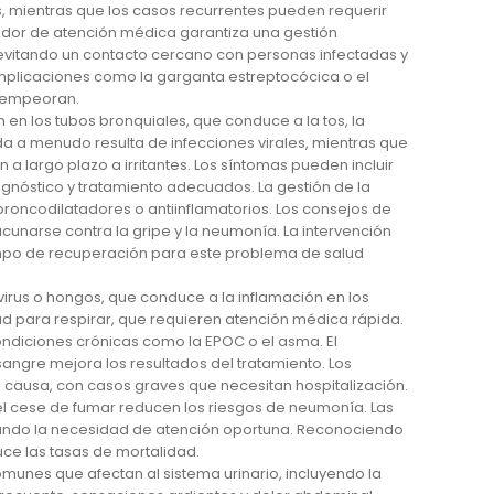
s, mientras que los casos recurrentes pueden requerir
edor de atención médica garantiza una gestión
 evitando un contacto cercano con personas infectadas y
mplicaciones como la garganta estreptocócica o el
o empeoran.
 en los tubos bronquiales, que conduce a la tos, la
uda a menudo resulta de infecciones virales, mientras que
 a largo plazo a irritantes. Los síntomas pueden incluir
iagnóstico y tratamiento adecuados. La gestión de la
roncodilatadores o antiinflamatorios. Los consejos de
cunarse contra la gripe y la neumonía. La intervención
empo de recuperación para este problema de salud
irus o hongos, que conduce a la inflamación en los
ultad para respirar, que requieren atención médica rápida.
condiciones crónicas como la EPOC o el asma. El
sangre mejora los resultados del tratamiento. Los
 la causa, con casos graves que necesitan hospitalización.
el cese de fumar reducen los riesgos de neumonía. Las
zando la necesidad de atención oportuna. Reconociendo
ce las tasas de mortalidad.
comunes que afectan al sistema urinario, incluyendo la