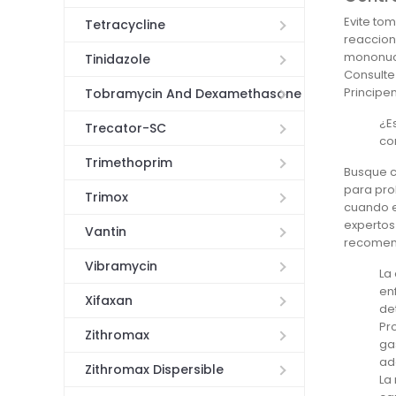
Evite tom
Tetracycline
reaccion
mononucl
Tinidazole
Consulte
Principen
Tobramycin And Dexamethasone
¿E
Trecator-SC
co
Trimethoprim
Busque c
para pro
Trimox
cuando e
expertos
Vantin
recomend
Vibramycin
La
en
Xifaxan
de
Pr
Zithromax
gas
ad
Zithromax Dispersible
La