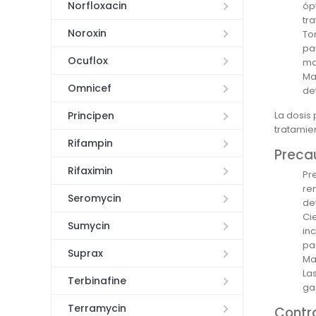
Norfloxacin
óp
tr
Noroxin
To
pa
Ocuflox
ma
Ma
Omnicef
de
La dosis
Principen
tratamie
Rifampin
Preca
Rifaximin
Pr
re
Seromycin
def
Ci
Sumycin
in
pa
Suprax
Man
La
Terbinafine
ga
Terramycin
Contr