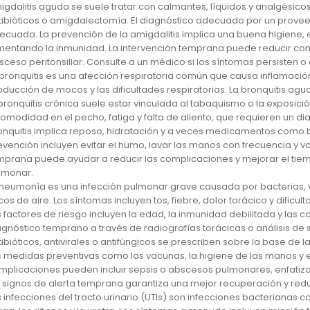
igdalitis aguda se suele tratar con calmantes, líquidos y analgésico
tibióticos o amigdalectomía. El diagnóstico adecuado por un prove
ecuada. La prevención de la amigdalitis implica una buena higiene,
mentando la inmunidad. La intervención temprana puede reducir co
sceso peritonsillar. Consulte a un médico si los síntomas persisten 
 bronquitis es una afección respiratoria común que causa inflamación
oducción de mocos y las dificultades respiratorias. La bronquitis ag
 bronquitis crónica suele estar vinculada al tabaquismo o la exposición
comodidad en el pecho, fatiga y falta de aliento, que requieren un d
onquitis implica reposo, hidratación y a veces medicamentos como b
evención incluyen evitar el humo, lavar las manos con frecuencia y va
mprana puede ayudar a reducir las complicaciones y mejorar el ti
lmonar.
 neumonía es una infección pulmonar grave causada por bacterias, v
cos de aire. Los síntomas incluyen tos, fiebre, dolor torácico y dific
s factores de riesgo incluyen la edad, la inmunidad debilitada y las 
agnóstico temprano a través de radiografías torácicas o análisis de 
tibióticos, antivirales o antifúngicos se prescriben sobre la base de
s medidas preventivas como las vacunas, la higiene de las manos y 
mplicaciones pueden incluir sepsis o abscesos pulmonares, enfati
s signos de alerta temprana garantiza una mejor recuperación y redu
s infecciones del tracto urinario (UTIs) son infecciones bacterianas 