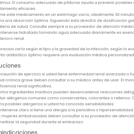
timos. El consumo adecuado de píldoras ayuda a prevenir posibles e
atamiento eficaces.
me este medicamento en un estómago vacío, idealmente 30 minutos
ra una absorción óptima. Siguiendo esta directriz de dosificación ga
teria de salud. Consulte siempre a su proveedor de atención médi
ntenerse hidratado tomando agua adecuada diariamente es esencial
terioro renal.
 precisa varía según el tipo y la gravedad de la infección, según lo 
nto antibiótico óptimo requiere una evaluación médica personalizada 
uciones
ecaución de ejercicio si usted tiene enfermedad renal avanzada o f
nal crónica grave deben consultar a su médico antes de usar. El moni
iciencia renal significativa.
ertos ingredientes inactivos pueden desencadenar reacciones alérg
cluir alérgenos comunes como conservantes, colorantes o rellenos
ra posibles alérgenos si usted ha conocido sensibilidades.
tenerse claro si tiene una alergia a la penicilina o hipersensibilidad 
s mujeres embarazadas deben consultar a su proveedor de atenci
rantizar la seguridad durante el embarazo.
aindicaciones