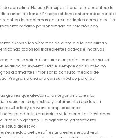
cos de penicilina. No use Príncipe si tiene antecedentes de
édico antes de tomar Príncipe si tiene enfermedad renal o
dentes de problemas gastrointestinales como la colitis.
ramiento médico personalizado en relación con
nto? Revise los síntomas de alergia a la penicilina y
rificando todos los ingredientes activos e inactivos.
ales en la salud. Consulte a un profesional de salud
n evaluación experta. Hable siempre con su médico
nos alarmantes. Priorizar la consulta médica de
fique. Programa una cita con su médico para las
 graves que afectan a los órganos vitales. La
ue requieren diagnóstico y tratamiento rápidos. La
os resultados y prevenir complicaciones.
ales pueden interrumpir la vida diaria. Los trastornos
irritable y gastritis. El diagnóstico y tratamiento
e salud digestivo.
enfermedad del beso", es una enfermedad viral