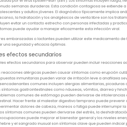
usada por el virus Epstein-Barr (EBV). Los síntomas incluyen fatiga, fi
nudo semanas duraderas. Esta condición contagiosa se extiende a tra
olescentes y adultos jóvenes. El diagnóstico típicamente implica anál
scanso, la hidratación y los analgésicos de venta libre son los trat
cluyen evitar un contacto estrecho con personas infectadas y practi
ntomas puede ayudar a manejar eficazmente esta infección viral.
res embarazadas o lactantes pueden utilizar este medicamento de 
ar una seguridad y eficacia óptimas.
les efectos secundarios
bles efectos secundarios para observar pueden incluir reacciones a
s reacciones alérgicas pueden causar síntomas como erupción cutánea,
spuestas inmunitarias pueden variar de irritación leve a anafilaxia 
sencadenantes comunes incluyen alergias alimentarias, picaduras 
s síntomas gastrointestinales como náuseas, vómitos, diarrea y hinch
oblemas comunes de estómago pueden derivarse de intolerancias ali
testinal. Hacer frente al malestar digestivo temprano puede prevenir
perimentar dolores de cabeza, mareos o fatiga puede interrumpir la
tos síntomas comunes pueden derivarse del estrés, la deshidratación
eocupaciones puede mejorar el bienestar general y los niveles ener
 fiebre y el sangrado inusual son síntomas clave que pueden indicar