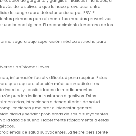
ebre, dolor de garganta y ganglios linfáticos hinchados, a
vés de la saliva, lo que la hace prevalecer entre
isis de sangre para detectar anticuerpos EBV. El
amientos primarios para el mono. Las medidas preventivas
car una buena higiene. El reconocimiento temprano de los
forma segura bajo supervisión médica estrecha para
dversas o síntomas leves.
 inflamación facial y dificultad para respirar. Estas
severa que requiere atención médica inmediata. Los
de insectos y sensibilidades de medicamentos.
azón pueden indicar trastornos digestivos. Estos
mentarias, infecciones o desequilibrios de salud
 complicaciones y mejorar el bienestar general.
 vida diaria y señalar problemas de salud subyacentes.
 o la falta de sueño. Hacer frente rápidamente a estas
géticos.
 problemas de salud subyacentes. La fiebre persistente