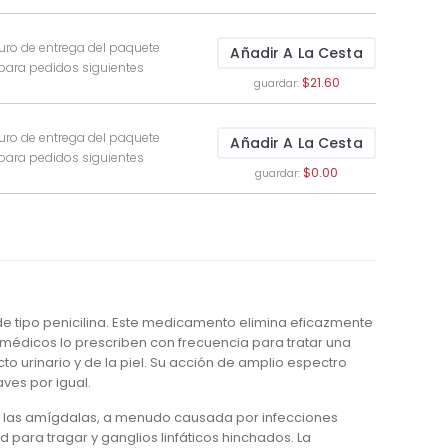
uro de entrega del paquete
Añadir A La Cesta
 para pedidos siguientes
$21.60
guardar:
uro de entrega del paquete
Añadir A La Cesta
 para pedidos siguientes
$0.00
guardar:
 de tipo penicilina. Este medicamento elimina eficazmente
médicos lo prescriben con frecuencia para tratar una
to urinario y de la piel. Su acción de amplio espectro
ves por igual.
 de las amígdalas, a menudo causada por infecciones
d para tragar y ganglios linfáticos hinchados. La