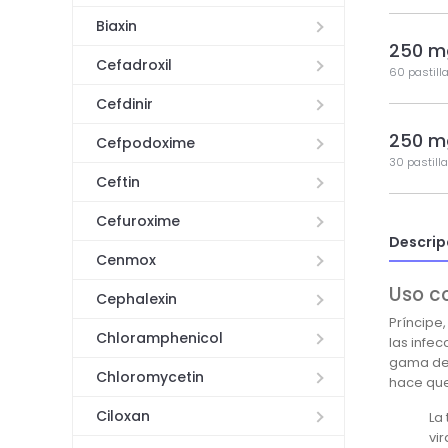
Biaxin
250 m
Cefadroxil
60 pastill
Cefdinir
250 m
Cefpodoxime
30 pastill
Ceftin
Cefuroxime
Descrip
Cenmox
Uso c
Cephalexin
Príncipe
Chloramphenicol
las infe
gama de i
Chloromycetin
hace que
Ciloxan
La
vi