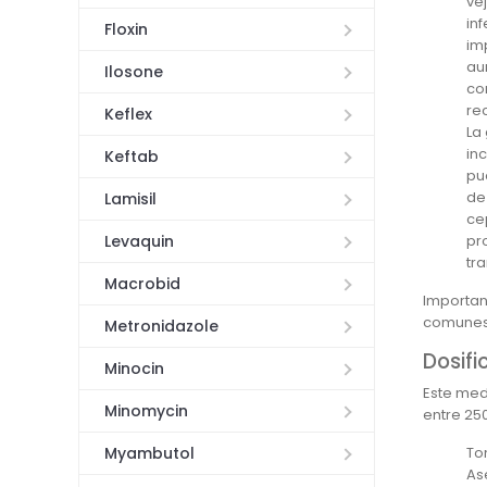
ve
inf
Floxin
im
au
Ilosone
co
re
Keflex
La
in
Keftab
pu
de
Lamisil
ce
Levaquin
pr
tr
Macrobid
Important
comunes.
Metronidazole
Dosifi
Minocin
Este med
Minomycin
entre 25
To
Myambutol
As