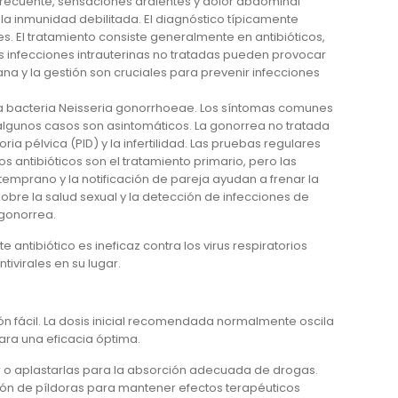
n frecuente, sensaciones ardientes y dolor abdominal
 y la inmunidad debilitada. El diagnóstico típicamente
tes. El tratamiento consiste generalmente en antibióticos,
s infecciones intrauterinas no tratadas pueden provocar
a y la gestión son cruciales para prevenir infecciones
 la bacteria Neisseria gonorrhoeae. Los síntomas comunes
algunos casos son asintomáticos. La gonorrea no tratada
pélvica (PID) y la infertilidad. Las pruebas regulares
s antibióticos son el tratamiento primario, pero las
emprano y la notificación de pareja ayudan a frenar la
bre la salud sexual y la detección de infecciones de
 gonorrea.
e antibiótico es ineficaz contra los virus respiratorios
ivirales en su lugar.
n fácil. La dosis inicial recomendada normalmente oscila
ara una eficacia óptima.
r o aplastarlas para la absorción adecuada de drogas.
ión de píldoras para mantener efectos terapéuticos