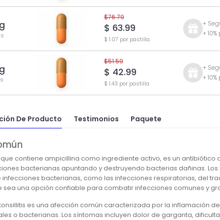
$76.79
g
+ Seg
$ 63.99
+ 10%
as
$ 1.07 por pastilla
$51.59
g
+ Seg
$ 42.99
+ 10%
as
$ 1.43 por pastilla
ción De Producto
Testimonios
Paquete
omún
, que contiene ampicillina como ingrediente activo, es un antibiótico
cciones bacterianas apuntando y destruyendo bacterias dañinas. Los 
nfecciones bacterianas, como las infecciones respiratorias, del trac
 sea una opción confiable para combatir infecciones comunes y gra
 tonsillitis es una afección común caracterizada por la inflamación
rales o bacterianas. Los síntomas incluyen dolor de garganta, dificulta