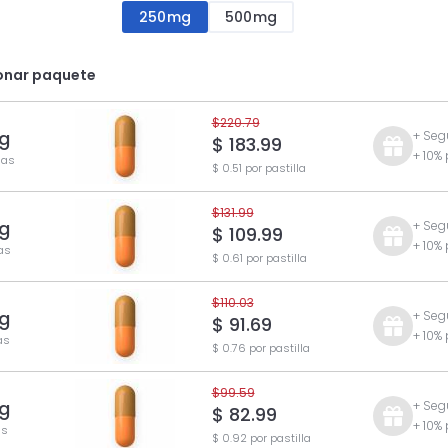
250mg
500mg
onar paquete
$220.79
g
+ Seg
$ 183.99
+ 10%
las
$ 0.51 por pastilla
$131.99
g
+ Seg
$ 109.99
+ 10%
las
$ 0.61 por pastilla
$110.03
g
+ Seg
$ 91.69
+ 10%
as
$ 0.76 por pastilla
$99.59
g
+ Seg
$ 82.99
+ 10%
as
$ 0.92 por pastilla