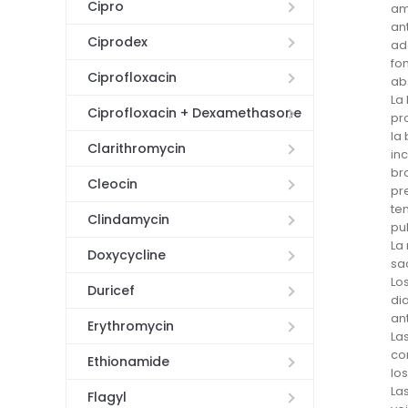
Cipro
am
an
Ciprodex
ad
fo
Ciprofloxacin
ab
La
Ciprofloxacin + Dexamethasone
pr
la
Clarithromycin
in
br
Cleocin
pr
te
Clindamycin
pu
La
Doxycycline
sa
Lo
Duricef
di
an
Erythromycin
La
co
Ethionamide
lo
La
Flagyl