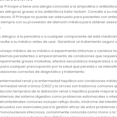
ar Príncipe si tiene una alergia conocida a la ampicillina o antibióti
es alérgicas graves a los antibióticos beta-lactam. Consulte a su m
eosis. El Príncipe no puede ser adecuado para pacientes con antece
 siempre con su proveedor de atención médica para obtener aseso
.
s alérgico a la penicilina o a cualquier componente de este medicame
nsulte a su médico antes de usar. Garantizar un tratamiento seguro ve
onsejo médico de su médico si experimenta síntomas o cambios inusu
blemas persistentes o empeoramiento de condiciones que requiere
xperimente graves molestias, efectos secundarios inesperados o sig
 para cualquier preocupación por la salud que persista o se intensi
aciones correctas de diagnóstico y tratamiento.
 enfermedad renal y la enfermedad hepática son condiciones médicas
fermedad renal crónica (CKD) y la cirrosis son trastornos comunes q
tección temprana de la disfunción renal o hepática puede mejorar l
oblemas del sistema digestivo como problemas estomacales o intestin
trointestinales comunes incluyen reflujo ácido, síndrome del intestino 
ecuados son esenciales para la gestión eficaz de estos problemas d
 mononucleosis infecciosa, comúnmente conocida como mono o la "