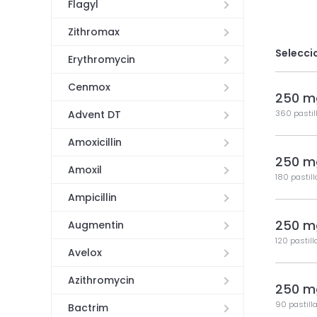
Flagyl
Zithromax
Selecci
Erythromycin
Cenmox
250 m
Advent DT
360 pastil
Amoxicillin
250 m
Amoxil
180 pastil
Ampicillin
250 m
Augmentin
120 pastill
Avelox
Azithromycin
250 m
90 pastill
Bactrim