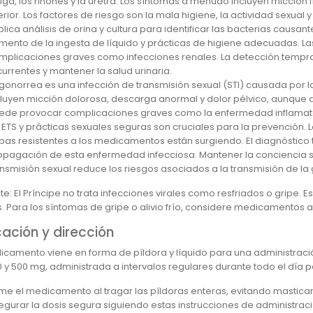
jiga, los riñones y la uretra. Los síntomas a menudo incluyen micció
erior. Los factores de riesgo son la mala higiene, la actividad sexual
plica análisis de orina y cultura para identificar las bacterias causan
mento de la ingesta de líquido y prácticas de higiene adecuadas. La
mplicaciones graves como infecciones renales. La detección tempran
currentes y mantener la salud urinaria.
 gonorrea es una infección de transmisión sexual (STI) causada por
cluyen micción dolorosa, descarga anormal y dolor pélvico, aunque 
ede provocar complicaciones graves como la enfermedad inflamatoria 
 ETS y prácticas sexuales seguras son cruciales para la prevención. Lo
pas resistentes a los medicamentos están surgiendo. El diagnóstico t
opagación de esta enfermedad infecciosa. Mantener la conciencia so
ansmisión sexual reduce los riesgos asociados a la transmisión de la
e: El Príncipe no trata infecciones virales como resfriados o gripe. Est
 Para los síntomas de gripe o alivio frío, considere medicamentos ant
cación y dirección
icamento viene en forma de píldora y líquido para una administració
0 y 500 mg, administrada a intervalos regulares durante todo el día p
me el medicamento al tragar las píldoras enteras, evitando mastica
egurar la dosis segura siguiendo estas instrucciones de administrac