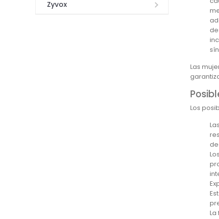
ca
Zyvox
me
ad
de
in
sí
Las muje
garantiz
Posib
Los posi
La
re
de
Lo
pr
in
Ex
Es
pr
La