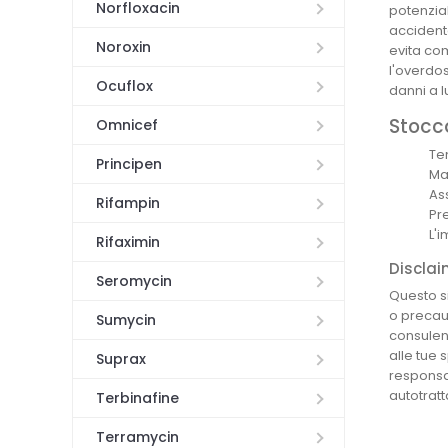
Norfloxacin
potenzia
accidenta
Noroxin
evita co
l'overdo
Ocuflox
danni a 
Stocc
Omnicef
Te
Principen
Ma
As
Rifampin
Pr
L'
Rifaximin
Disclai
Seromycin
Questo si
o precauz
Sumycin
consulen
alle tue 
Suprax
responsab
autotratt
Terbinafine
Terramycin