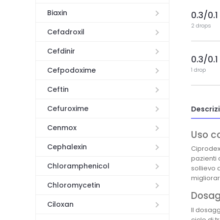
Biaxin
0.3/0.1
2 drops
Cefadroxil
Cefdinir
0.3/0.1
Cefpodoxime
1 drop
Ceftin
Cefuroxime
Descriz
Cenmox
Uso c
Cephalexin
Ciprodex 
pazienti 
Chloramphenicol
sollievo 
migliorar
Chloromycetin
Dosagg
Ciloxan
Il dosag
ciclo di 