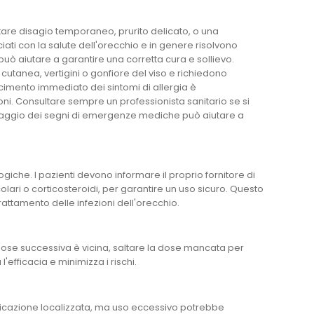
rtare disagio temporaneo, prurito delicato, o una
ati con la salute dell'orecchio e in genere risolvono
 può aiutare a garantire una corretta cura e sollievo.
e cutanea, vertigini o gonfiore del viso e richiedono
cimento immediato dei sintomi di allergia è
i. Consultare sempre un professionista sanitario se si
itoraggio dei segni di emergenze mediche può aiutare a
che. I pazienti devono informare il proprio fornitore di
ricolari o corticosteroidi, per garantire un uso sicuro. Questo
rattamento delle infezioni dell'orecchio.
dose successiva è vicina, saltare la dose mancata per
'efficacia e minimizza i rischi.
plicazione localizzata, ma uso eccessivo potrebbe