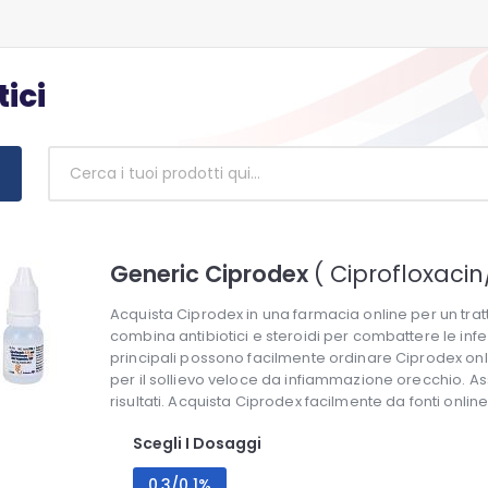
tici
Generic Ciprodex
( Ciprofloxac
Acquista Ciprodex in una farmacia online per un tra
combina antibiotici e steroidi per combattere le infezi
principali possono facilmente ordinare Ciprodex onl
per il sollievo veloce da infiammazione orecchio. Assic
risultati. Acquista Ciprodex facilmente da fonti online 
Scegli I Dosaggi
0.3/0.1%