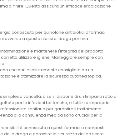
prima di finire. Questo assicura un'efficace eradicazione
allergia conosciuta per quinolone antibiotici o farmaci
ioni avverse a queste classi di droga per una
ontaminazione e mantenere l'integrità del prodotto.
corretto utilizzo e igiene. Maneggiare sempre con
ne.
meno che non esplicitamente consigliato da un
rritazione e ottimizzare la sicurezza cutanea topica.
es simplex o varicella, o se si dispone di un timpano rotto a
ato per le infezioni batteriche, e l'utilizzo improprio
ofessionista sanitario per garantire il trattamento
derenza alla consulenza medica sono cruciali per la
rsensibilità conosciuta a questi farmaci o composti
e della droga e garantire la sicurezza del paziente.