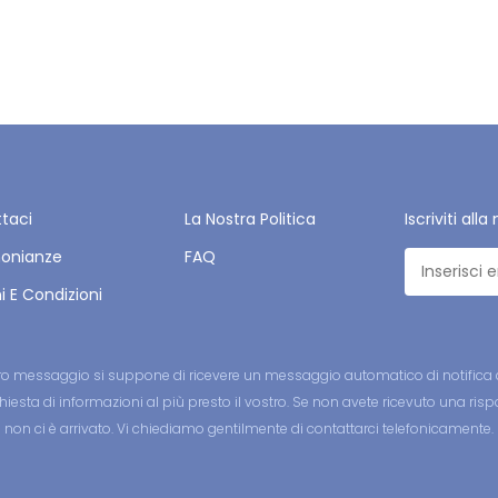
taci
La Nostra Politica
Iscriviti all
monianze
FAQ
i E Condizioni
stro messaggio si suppone di ricevere un messaggio automatico di notifica c
iesta di informazioni al più presto il vostro. Se non avete ricevuto una ri
non ci è arrivato. Vi chiediamo gentilmente di contattarci telefonicamente.