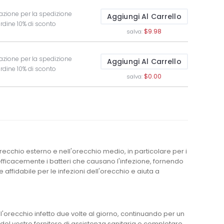
azione per la spedizione
Aggiungi Al Carrello
ordine 10% di sconto
$9.98
salva:
azione per la spedizione
Aggiungi Al Carrello
ordine 10% di sconto
$0.00
salva:
ecchio esterno e nell'orecchio medio, in particolare per i
efficacemente i batteri che causano l'infezione, fornendo
 affidabile per le infezioni dell'orecchio e aiuta a
orecchio infetto due volte al giorno, continuando per un
a del vostro fornitore di assistenza sanitaria e completare