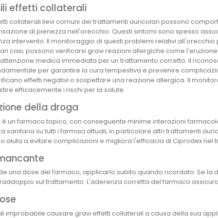
li effetti collaterali
fetti collaterali lievi comuni dei trattamenti auricolari possono compo
nsazione di pienezza nell'orecchio. Questi sintomi sono spesso associ
za intervento. Il monitoraggio di questi problemi relativi all'orecchio
rari casi, possono verificarsi gravi reazioni allergiche come l'eruzion
'attenzione medica immediata per un trattamento corretto. Il riconos
ndamentale per garantire la cura tempestiva e prevenire complicazion
rificano effetti negativi o sospettare una reazione allergica. Il mon
tire efficacemente i rischi per la salute.
zione della droga
 è un farmaco topico, con conseguente minime interazioni farmacologi
a sanitaria su tutti i farmaci attuali, in particolare altri trattamenti au
 aiuta a evitare complicazioni e migliora l'efficacia di Ciprodex nel t
mancante
rde una dose del farmaco, applicarlo subito quando ricordato. Se la 
l raddoppio sul trattamento. L'aderenza corretta del farmaco assicura l
ose
è improbabile causare gravi effetti collaterali a causa della sua ap