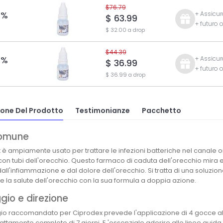
$76.79
 %
+ Assicur
$ 63.99
+ futuro 
$ 32.00 a drop
$44.39
 %
+ Assicur
$ 36.99
+ futuro 
$ 36.99 a drop
ione Del Prodotto
Testimonianze
Pacchetto
omune
è ampiamente usato per trattare le infezioni batteriche nel canale or
con tubi dell'orecchio. Questo farmaco di caduta dell'orecchio mira 
dall'infiammazione e dal dolore dell'orecchio. Si tratta di una soluzione
e la salute dell'orecchio con la sua formula a doppia azione.
io e direzione
gio raccomandato per Ciprodex prevede l'applicazione di 4 gocce all'
trattamento completo di 7 giorni. E 'essenziale aderire alle linee guid