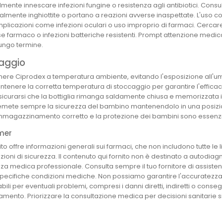
lmente innescare infezioni fungine o resistenza agli antibiotici. C
lmente inghiottite o portano a reazioni avverse inaspettate. L'uso co
mplicazioni come infezioni oculari o uso improprio di farmaci. Cercar
se farmaco o infezioni batteriche resistenti. Prompt attenzione medi
lungo termine.
aggio
nere Ciprodex a temperatura ambiente, evitando l'esposizione all'umid
ntenere la corretta temperatura di stoccaggio per garantire l'efficaci
sicurarsi che la bottiglia rimanga saldamente chiusa e memorizzata i
emete sempre la sicurezza del bambino mantenendolo in una posizio
immagazzinamento corretto e la protezione dei bambini sono essenz
mer
to offre informazioni generali sui farmaci, che non includono tutte le 
ioni di sicurezza. Il contenuto qui fornito non è destinato a autodiag
za medica professionale. Consulta sempre il tuo fornitore di assist
specifiche condizioni mediche. Non possiamo garantire l'accuratezza o
ili per eventuali problemi, compresi i danni diretti, indiretti o consegu
amento. Priorizzare la consultazione medica per decisioni sanitarie si