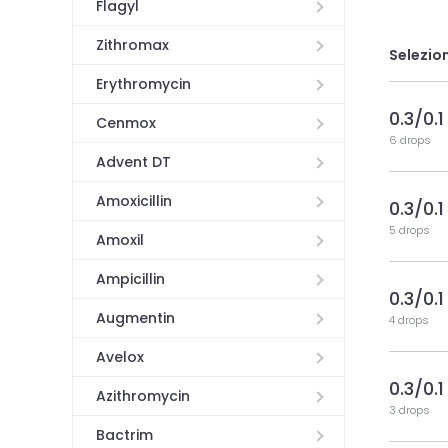
Flagyl
Zithromax
Selezio
Erythromycin
0.3/0.1
Cenmox
6 drops
Advent DT
Amoxicillin
0.3/0.1
5 drops
Amoxil
Ampicillin
0.3/0.1
Augmentin
4 drops
Avelox
0.3/0.1
Azithromycin
3 drops
Bactrim