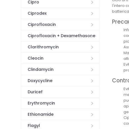
Cipro
l'intero 
batterica
Ciprodex
Precau
Ciprofloxacin
Inf
Ciprofloxacin + Dexamethasone
co
pi
Clarithromycin
As
Ma
Cleocin
at
Ev
Clindamycin
pro
Contro
Doxycycline
Evi
Duricef
me
pu
Erythromycin
ap
ges
Ethionamide
Ci
co
Flagyl