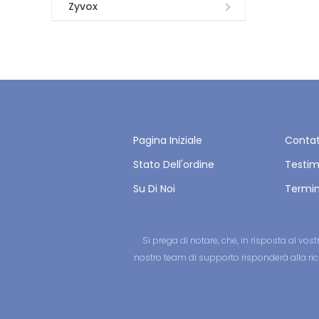
Zyvox
Pagina Iniziale
Contat
Stato Dell'ordine
Testi
Su Di Noi
Termin
Si prega di notare, che, in risposta al vo
nostro team di supporto risponderà alla rich