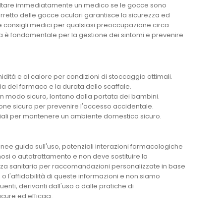
onsultare immediatamente un medico se le gocce sono
rretto delle gocce oculari garantisce la sicurezza ed
e consigli medici per qualsiasi preoccupazione circa
ca è fondamentale per la gestione dei sintomi e prevenire
ità e al calore per condizioni di stoccaggio ottimali.
a del farmaco e la durata dello scaffale.
n modo sicuro, lontano dalla portata dei bambini.
ne sicura per prevenire l'accesso accidentale.
iali per mantenere un ambiente domestico sicuro.
linee guida sull'uso, potenziali interazioni farmacologiche
nosi o autotrattamento e non deve sostituire la
enza sanitaria per raccomandazioni personalizzate in base
 l'affidabilità di queste informazioni e non siamo
enti, derivanti dall'uso o dalle pratiche di
cure ed efficaci.