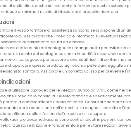
corso di antibiotico, anche se i sintomi di infezione orecchio subside 
 e riduce al minimo il rischio di infezioni dell'orecchio ricorrenti.
zioni
ormare il vostro fornitore di assistenza sanitaria se si dispone di un'
rticosteroidi. Assicurarsi che il medico è informato su eventuali reaz
anificazione di trattamento sicura ed efficace.
sicurarsi che la punta del contagocce rimanga pulita per evitare la c
ntenere la punta del contagocce senza impurità è essenziale per un 
tenzione il contagocce per prevenire eventuali rischi di contaminazio
itare di applicare questo prodotto agli occhi o pelle danneggiata a 
fessionista sanitario. Assicurare un corretto utilizzo per prevenire l'i
indicazioni
tare di utilizzare Ciprodex per le infezioni auricolari virali, come herp
no che il medico lo consiglia. Questo farmaco è specificamente progett
ò portare a complicazioni o ridotta efficacia. Consultare sempre un pr
propriato per la condizione dell'orecchio. La diagnosi corretta e l'a
tione efficace delle infezioni dell'orecchio e il recupero.
profloxacina e dexamethasone sono controindicati in pazienti con ipe
rrelati. Questa restrizione è fondamentale per evitare reazioni avvers