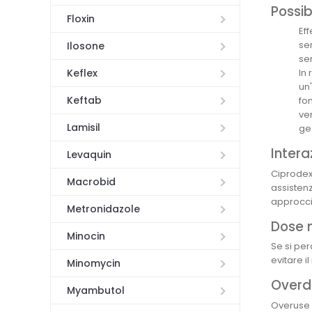
Possibi
Floxin
Ef
se
Ilosone
sen
Keflex
In 
un
Keftab
fo
ve
Lamisil
ges
Intera
Levaquin
Ciprodex
Macrobid
assistenz
approccio
Metronidazole
Dose 
Minocin
Se si pe
evitare i
Minomycin
Overd
Myambutol
Overuse 