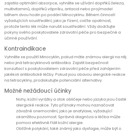
zajistila optimální absorpce, vyhněte se užívání doplňků železa,
multivitaminů, doplňků vápníku, antacid nebo projímadel
během dvou hodin po podání Minocyklinu. Během činností
vyžadujících soustředění, jako je řízení, cvičte opatrnost,
protože tento lék může narušit soustředění. Vždy dodržujte
pokyny svého poskytovatele zdravotní péče pro bezpečné a
účinné používání.
Kontraindikace
Vyhněte se použití Minocyklin, pokud máte známou alergii na něj
nebo jiná tetracyklinová antibiotika. Zajistit bezpečnost
konzultací s poskytovatelem zdravotní péče před zahájením
jakékoli antibiotické léčby. Pokud jsou obavou alergické reakce
na tetracykliny, prodiskutujte potenciální alternativy.
Možné nežádoucí účinky
Nohy, kožní vyrážky a otok obličeje nebo jazyka jsou časté
alergické reakce. Tyto příznaky mohou naznačovat
závažné onemocnění, jako je anafylaxe, vyžadující
okamžitou pozornost. Správná diagnóza a léčba může
pomoci efektivně řídit kožní alergie.
Obtížné polykání, také známý jako dysfagie, může být o