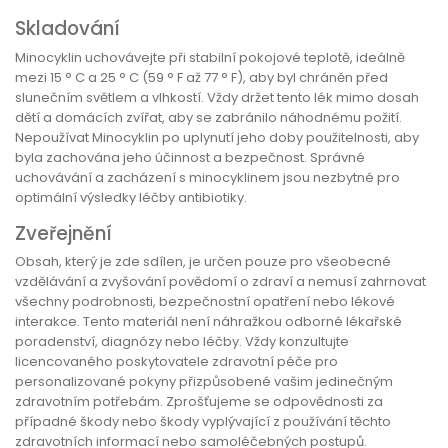
Skladování
Minocyklin uchovávejte při stabilní pokojové teplotě, ideálně
mezi 15 ° C a 25 ° C (59 ° F až 77 ° F), aby byl chráněn před
slunečním světlem a vlhkostí. Vždy držet tento lék mimo dosah
dětí a domácích zvířat, aby se zabránilo náhodnému požití.
Nepoužívat Minocyklin po uplynutí jeho doby použitelnosti, aby
byla zachována jeho účinnost a bezpečnost. Správné
uchovávání a zacházení s minocyklinem jsou nezbytné pro
optimální výsledky léčby antibiotiky.
Zveřejnění
Obsah, který je zde sdílen, je určen pouze pro všeobecné
vzdělávání a zvyšování povědomí o zdraví a nemusí zahrnovat
všechny podrobnosti, bezpečnostní opatření nebo lékové
interakce. Tento materiál není náhražkou odborné lékařské
poradenství, diagnózy nebo léčby. Vždy konzultujte
licencovaného poskytovatele zdravotní péče pro
personalizované pokyny přizpůsobené vašim jedinečným
zdravotním potřebám. Zprošťujeme se odpovědnosti za
případné škody nebo škody vyplývající z používání těchto
zdravotních informací nebo samoléčebných postupů.