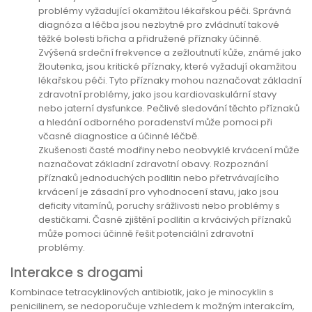
problémy vyžadující okamžitou lékařskou péči. Správná
diagnóza a léčba jsou nezbytné pro zvládnutí takové
těžké bolesti břicha a přidružené příznaky účinně.
Zvýšená srdeční frekvence a zežloutnutí kůže, známé jako
žloutenka, jsou kritické příznaky, které vyžadují okamžitou
lékařskou péči. Tyto příznaky mohou naznačovat základní
zdravotní problémy, jako jsou kardiovaskulární stavy
nebo jaterní dysfunkce. Pečlivé sledování těchto příznaků
a hledání odborného poradenství může pomoci při
včasné diagnostice a účinné léčbě.
Zkušenosti časté modřiny nebo neobvyklé krvácení může
naznačovat základní zdravotní obavy. Rozpoznání
příznaků jednoduchých podlitin nebo přetrvávajícího
krvácení je zásadní pro vyhodnocení stavu, jako jsou
deficity vitamínů, poruchy srážlivosti nebo problémy s
destičkami. Časné zjištění podlitin a krvácivých příznaků
může pomoci účinně řešit potenciální zdravotní
problémy.
Interakce s drogami
Kombinace tetracyklinových antibiotik, jako je minocyklin s
penicilinem, se nedoporučuje vzhledem k možným interakcím,