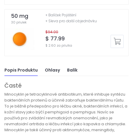
50 mg
+ Balíček Pojištění
+ Sleva pro další objednávku
30 pilulek
$94.00
$ 77.99
$ 2.60 za pilulka
Popis Produktu
Ohlasy
Balík
Časté
Minocyklin je tetracyklinové antibiotikum, které inhibuje syntézu
bakteriálních proteinů a účinně zabraňuje bakteriálnímu růstu.
To je běžně předepsáno pro léčbu akné, bakteriálních infekcí, a
kožní stavy jako býčí pemphigoid a pemphigus. Navíc se
používá pro zvládání revmatických onemocnění, jako je
revmatoidní artritida a léčbu infekcí jako kapavka a chlamydie.
Minocyklin je také účinný proti aktinomykóze, meningitidy,