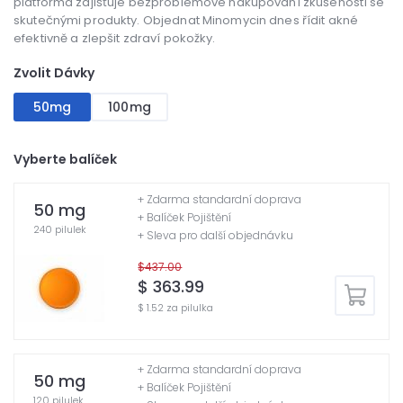
platforma zajišťuje bezproblémové nakupování zkušeností se
skutečnými produkty. Objednat Minomycin dnes řídit akné
efektivně a zlepšit zdraví pokožky.
Zvolit Dávky
50mg
100mg
Vyberte balíček
+ Zdarma standardní doprava
50 mg
+ Balíček Pojištění
240 pilulek
+ Sleva pro další objednávku
$437.00
$ 363.99
$ 1.52 za pilulka
+ Zdarma standardní doprava
50 mg
+ Balíček Pojištění
120 pilulek