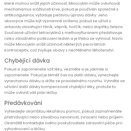
které mohou snížit jejich účinnost. Minocyklin může ovlivňovat
mechanismus srážlivosti krve, pokud je používán společně s
antikoagulancii, vyžaduje pečlivou úpravu dávky. Jeho
absorpce může být významně snížena, pokud se užívá s
antacidy obsahující hliník, vápník, hořčík, nebo doplňky železa.
Současné užívání tetracyklinů s methoxyfluranem představuje
riziko závažného poškození ledvin a je třeba se vyhnout. Navíc
může Minocyklin snížit účinnost některých perorálních
kontraceptiv, což zvyšuje obavy z nechtěného těhotenství.
Chybějící dávka
Pokud si zapomenete vzít léky, vezměte si je, jakmile si
vzpomenete. Pokud je téměř čas na další dávku, vynechejte
vynechanou dávku a držte se pravidelného rozvrhu. Vyhněte se
užívání další dávky kompenzovat chybějící léky, protože to
může ovlivnit váš plán léčby.
Předávkování
Vyhledejte okamžitou lékařskou pomoc, pokud zaznamenáte
přetrvávající nebo závažnou nevolnost, zvracení nebo průjem.
Okamžitě kontaktujte svého poskytovatele zdravotní péče pro
vyhodnocení a léčbu.