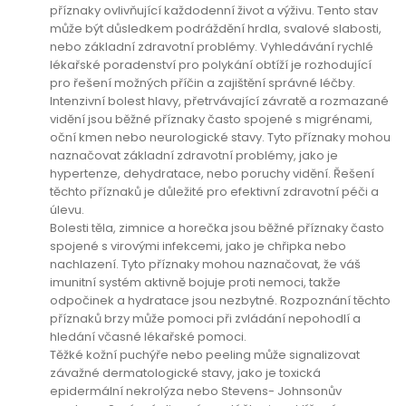
příznaky ovlivňující každodenní život a výživu. Tento stav
může být důsledkem podráždění hrdla, svalové slabosti,
nebo základní zdravotní problémy. Vyhledávání rychlé
lékařské poradenství pro polykání obtíží je rozhodující
pro řešení možných příčin a zajištění správné léčby.
Intenzivní bolest hlavy, přetrvávající závratě a rozmazané
vidění jsou běžné příznaky často spojené s migrénami,
oční kmen nebo neurologické stavy. Tyto příznaky mohou
naznačovat základní zdravotní problémy, jako je
hypertenze, dehydratace, nebo poruchy vidění. Řešení
těchto příznaků je důležité pro efektivní zdravotní péči a
úlevu.
Bolesti těla, zimnice a horečka jsou běžné příznaky často
spojené s virovými infekcemi, jako je chřipka nebo
nachlazení. Tyto příznaky mohou naznačovat, že váš
imunitní systém aktivně bojuje proti nemoci, takže
odpočinek a hydratace jsou nezbytné. Rozpoznání těchto
příznaků brzy může pomoci při zvládání nepohodlí a
hledání včasné lékařské pomoci.
Těžké kožní puchýře nebo peeling může signalizovat
závažné dermatologické stavy, jako je toxická
epidermální nekrolýza nebo Stevens- Johnsonův