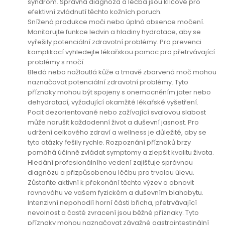
syndrom. Správná diagnóza a léčba jsou klíčové pro
efektivní zvládnutí těchto kožních poruch.
Snížená produkce moči nebo úplná absence močení.
Monitorujte funkce ledvin a hladiny hydratace, aby se
vyřešily potenciální zdravotní problémy. Pro prevenci
komplikací vyhledejte lékařskou pomoc pro přetrvávající
problémy s močí.
Bledá nebo nažloutlá kůže a tmavě zbarvená moč mohou
naznačovat potenciální zdravotní problémy. Tyto
příznaky mohou být spojeny s onemocněním jater nebo
dehydratací, vyžadující okamžité lékařské vyšetření.
Pocit dezorientované nebo zažívající svalovou slabost
může narušit každodenní život a duševní jasnost. Pro
udržení celkového zdraví a wellness je důležité, aby se
tyto otázky řešily rychle. Rozpoznání příznaků brzy
pomáhá účinně zvládat symptomy a zlepšit kvalitu života.
Hledání profesionálního vedení zajišťuje správnou
diagnózu a přizpůsobenou léčbu pro trvalou úlevu.
Zůstaňte aktivní k překonání těchto výzev a obnovit
rovnováhu ve vašem fyzickém a duševním blahobytu.
Intenzivní nepohodlí horní části břicha, přetrvávající
nevolnost a časté zvracení jsou běžné příznaky. Tyto
příznaky mohou naznačovat závažné gastrointestinální