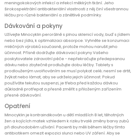
meningokokových infekcí a infekcí měkkých tkání. Jeho
širokospektrální antibakteriální vlastnosti z něj činí všestrannou
léčbu pro různé bakteriální a zánětlivé podmínky.
Dávkování a pokyny
Užívejte Minocyklin perorálně s plnou sklenicí vody, buď s jídlem
nebo bez jídla, k optimalizaci absorpce. Vyhněte se konzumaci
mléčných výrobků současně, protože mohou narušit jeho
účinnost. Přísně dodržujte dávkovací pokyny Vašeho
poskytovatele zdravotní péče - nepřekračujte předepsanou
dávku nebo zbytečně prodlužujte dobu léčby. Tablety s
prodlouženým uvolňováním se musí polykat celé; nesmí se drtit,
žvýkat nebo lámat, aby se udržela jejich účinnost. Pokud
používáte tekutou suspenzi, je třeba před každou dávkou
důkladně protřepat a přesně změřit s přiloženým zařízením
přesné dávkování.
Opatření
Minocyklin je kontraindikován u dětí mladších 8 let, těhotných
žen a kojících matek vzhledem k riziku trvalé změny barvy zubů
při dlouhodobém užívání. Pacienti by měli během léčby tímto
antibiotikem omezit expozici slunci nebo UV záření. Aby se