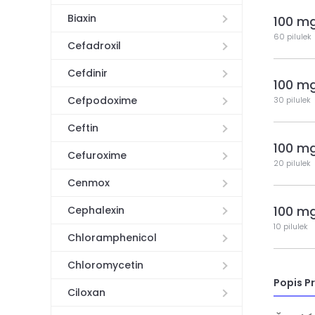
Biaxin
100 m
60 pilulek
Cefadroxil
Cefdinir
100 m
Cefpodoxime
30 pilulek
Ceftin
100 m
Cefuroxime
20 pilulek
Cenmox
100 m
Cephalexin
10 pilulek
Chloramphenicol
Chloromycetin
Popis P
Ciloxan