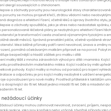
jišťuje bezpečnější možnosti léčby a snižuje riziko závažných alergick
ení alergií souvisejících s chinolonem.
ilepsie a záchvaty poruchy jsou neurologické stavy charakterizovan
to poruchy se mohou projevit křečí, ztrátou vědomí nebo neobvyklými p
ná diagnóza a efektivní řízení, včetně léků a úpravy životního stylu, j
ilepsie a záchvaty spouštěče, jako je stres nebo nedostatek spánku
o personalizované léčebné plány je nezbytná pro efektivní řízení tě
hotenství je transformační cesta značená významnými fyzickými a e
ibližně devět měsíců. Správná prenatální péče, včetně vyvážené strav
hotenství. Mezi běžné příznaky patří ranní nevolnost, únava a změny n
rození, pomáhá očekávaným matkám připravit se na porod. Pobyt infor
išťuje bezpečnější a hladší zážitek pro matku i dítě.
jení matky těžit z mnoha zdravotních výhod pro dítě i maminka. Kojící
unitu prostřednictvím mateřského mléka. Kojící rodiče by měli upř
celkové pohody. Kojící matky si mohou od poradců pro kojení vyhledat
dratace a odpočinku je pro kojící matky nezbytné k udržení energeti
roje a povzbuzení pro nové matky. Prostředí přátelské k laktátům um
i a dospívající do 15 let. Mladí jedinci mladší 15 let. Děti a mladiství d
sažením 15 let.
 nežádoucí účinky
žádoucí účinky mohou zahrnovat nevolnost, zvracení, průjem, nespavos
rgické reakce, jako jsou kopřivka nebo vzácné závažné případy jako a