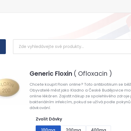
Generic Floxin
( Ofloxacin )
Chcete koupit Floxin online? Toto antibiotikum se bě
Obyvatelé měst jako Kladno a České Budějovice moh
online lékáren. Zajistit nákup ze spolehlivého zdroje
bakteriálním infekcím, pokud se užívá podle pokynů
dávkování.
Zvolit Dávky
100mg
200mg
400mg