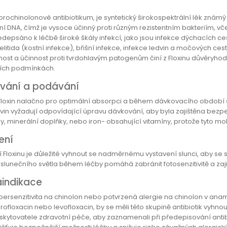
luorochinolonové antibiotikum, je syntetický širokospektrální lék zná
ní DNA, čímž je vysoce účinný proti různým rezistentním bakteriím, vče
depsáno k léčbě široké škály infekcí, jako jsou infekce dýchacích cest
itida (kostní infekce), břišní infekce, infekce ledvin a močových ces
nost a účinnost proti tvrdohlavým patogenům činí z Floxinu důvěryhod
ích podmínkách.
vání a podávání
 Floxin nalačno pro optimální absorpci a během dávkovacího období se
in vyžadují odpovídající úpravu dávkování, aby byla zajištěna bezpeč
y, minerální doplňky, nebo iron- obsahující vitamíny, protože tyto mo
ení
tí Floxinu je důležité vyhnout se nadměrnému vystavení slunci, aby se
slunečního světla během léčby pomáhá zabránit fotosenzitivitě a zaji
aindikace
persenzitivita na chinolon nebo potvrzená alergie na chinolon v anam
rofloxacin nebo levofloxacin, by se měli této skupině antibiotik vyhnout
skytovatele zdravotní péče, aby zaznamenali při předepisování antibio