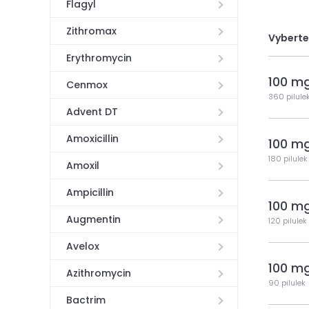
Flagyl
Zithromax
Vyberte
Erythromycin
100 m
Cenmox
360 pilule
Advent DT
Amoxicillin
100 m
180 pilulek
Amoxil
Ampicillin
100 m
Augmentin
120 pilulek
Avelox
100 m
Azithromycin
90 pilulek
Bactrim