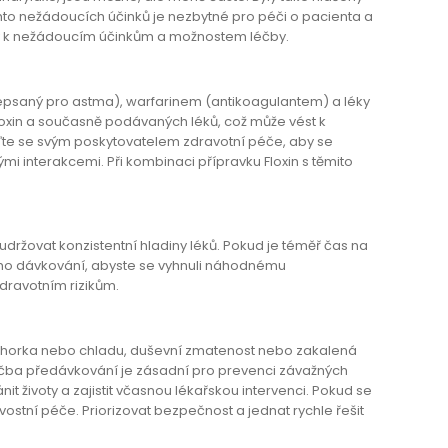
chto nežádoucích účinků je nezbytné pro péči o pacienta a
ny k nežádoucím účinkům a možnostem léčby.
depsaný pro astma), warfarinem (antikoagulantem) a léky
Floxin a současně podávaných léků, což může vést k
te se svým poskytovatelem zdravotní péče, aby se
mi interakcemi. Při kombinaci přípravku Floxin s těmito
a udržovat konzistentní hladiny léků. Pokud je téměř čas na
ého dávkování, abyste se vyhnuli náhodnému
dravotním rizikům.
cit horka nebo chladu, duševní zmatenost nebo zakalená
čba předávkování je zásadní pro prevenci závažných
 životy a zajistit včasnou lékařskou intervenci. Pokud se
ostní péče. Priorizovat bezpečnost a jednat rychle řešit