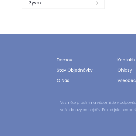
Zyvox
Domov
Kontaktu
Stav Objednávky
Ohlasy
O Nás
Všeobec
Vezměte prosím na vědomí, že v odpovědi 
vaše dotazy co nejdřiv. Pokud jste neob