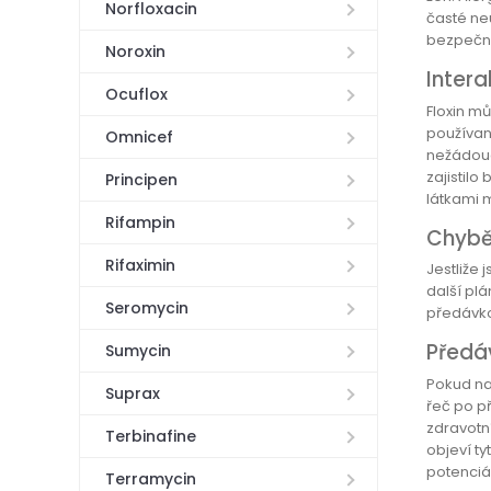
Norfloxacin
časté ne
bezpečno
Noroxin
Inter
Ocuflox
Floxin m
používan
Omnicef
nežádouc
zajistilo
Principen
látkami 
Rifampin
Chybě
Rifaximin
Jestliže 
další pl
Seromycin
předávko
Předá
Sumycin
Pokud na
Suprax
řeč po p
zdravotn
Terbinafine
objeví ty
potenciál
Terramycin