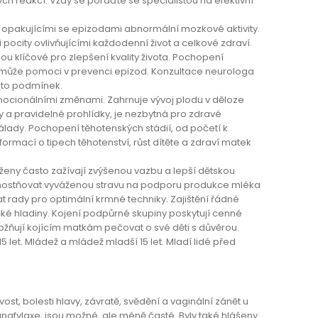
ých reakcí. Vždy se poraďte se specialistou na efektivní
é opakujícími se epizodami abnormální mozkové aktivity.
ocity ovlivňujícími každodenní život a celkové zdraví.
sou klíčové pro zlepšení kvality života. Pochopení
, může pomoci v prevenci epizod. Konzultace neurologa
chto podmínek.
mocionálními změnami. Zahrnuje vývoj plodu v děloze
y a pravidelné prohlídky, je nezbytná pro zdravé
álady. Pochopení těhotenských stádií, od početí k
mací o tipech těhotenství, růst dítěte a zdraví matek
 ženy často zažívají zvýšenou vazbu a lepší dětskou
ednostňovat vyváženou stravu na podporu produkce mléka
 rady pro optimální krmné techniky. Zajištění řádné
cké hladiny. Kojení podpůrné skupiny poskytují cenné
ožňují kojícím matkám pečovat o své děti s důvěrou.
o 15 let. Mládež a mládež mladší 15 let. Mladí lidé před
t, bolesti hlavy, závratě, svědění a vaginální zánět u
nafylaxe, jsou možné, ale méně časté. Byly také hlášeny