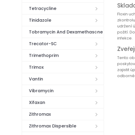
Sklad
Tetracycline
Floxin uc
Tinidazole
zkontrol
udržení 
Tobramycin And Dexamethasone
požití. D
infekce.
Trecator-SC
Zveřej
Trimethoprim
Tento ob
poskytov
Trimox
zajistit 
odborné 
Vantin
Vibramycin
Xifaxan
Zithromax
Zithromax Dispersible