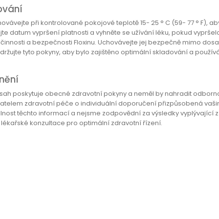
ování
hovávejte při kontrolované pokojové teplotě 15- 25 ° C (59- 77 ° F), ab
ujte datum vypršení platnosti a vyhněte se užívání léku, pokud vyprš
účinnosti a bezpečnosti Floxinu. Uchovávejte jej bezpečně mimo dos
održujte tyto pokyny, aby bylo zajištěno optimální skladování a použív
nění
sah poskytuje obecné zdravotní pokyny a neměl by nahradit odborn
atelem zdravotní péče o individuální doporučení přizpůsobená vaši
úplnost těchto informací a nejsme zodpovědní za výsledky vyplývající z
lékařské konzultace pro optimální zdravotní řízení.