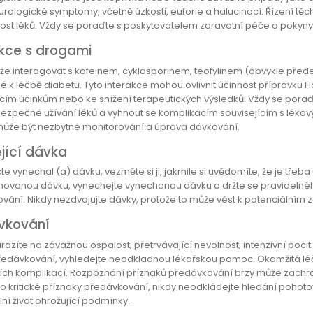
urologické symptomy, včetně úzkosti, euforie a halucinací. Řízení tě
st léků. Vždy se poraďte s poskytovatelem zdravotní péče o poky
akce s drogami
ůže interagovat s kofeinem, cyklosporinem, teofylinem (obvykle pře
é k léčbě diabetu. Tyto interakce mohou ovlivnit účinnost přípravku 
ím účinkům nebo ke snížení terapeutických výsledků. Vždy se poraď
 bezpečné užívání léků a vyhnout se komplikacím souvisejícím s lékový
může být nezbytné monitorování a úprava dávkování.
jící dávka
jste vynechal (a) dávku, vezměte si ji, jakmile si uvědomíte, že je třeb
ánovanou dávku, vynechejte vynechanou dávku a držte se pravideln
vání. Nikdy nezdvojujte dávky, protože to může vést k potenciálním z
vkování
razíte na závažnou ospalost, přetrvávající nevolnost, intenzivní po
ředávkování, vyhledejte neodkladnou lékařskou pomoc. Okamžitá lé
ích komplikací. Rozpoznání příznaků předávkování brzy může zachránit
to kritické příznaky předávkování, nikdy neodkládejte hledání pohotov
ní život ohrožující podmínky.