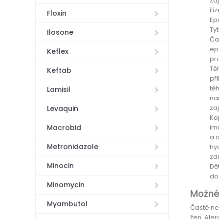
za
říz
Floxin
Ep
Ty
Ilosone
Čas
ep
Keflex
pr
Tě
Keftab
př
tě
Lamisil
na
zaj
Levaquin
Ko
im
Macrobid
a 
Metronidazole
hy
zd
Minocin
Dět
do
Minomycin
Možné
Myambutol
Časté ne
žen. Ale