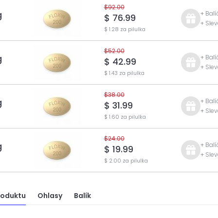
$92.00
g
+ Balí
$ 76.99
+ Sle
$ 1.28 za pilulka
$52.00
g
+ Balí
$ 42.99
+ Sle
$ 1.43 za pilulka
$38.00
g
+ Balí
$ 31.99
+ Sle
$ 1.60 za pilulka
$24.00
g
+ Balí
$ 19.99
+ Sle
$ 2.00 za pilulka
roduktu
Ohlasy
Balík