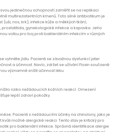
mý svou jedinečnou schopností zaměřit se na replikaci
tně multirezistentních kmenů. Toto silné antibiotikum je
 (uši, nos, krk), infekce kůže a měkkých tkání,
t, prostatitida, gynekologické infekce a kapavka. Jeho
nou volbu pro boj proti bakteriálním infekcím v různých
 vyhněte jídlu. Pacienti se závažnou dysfunkcí jater
nost a účinnost. Navíc, zdržet se užívání Floxin současně
hou významně snížit účinnost léku.
 snížilo riziko nežádoucích kožních reakcí. Omezení
šťuje lepší zdraví pokožky.
néze. Pacienti s nežádoucími účinky na chinolony, jako je
 kvůli možné alergické reakci. Tento stav je kritický pro
tik pro bakteriální infekce. Správná identifikace alergie