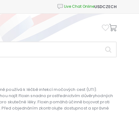
USD
CZECH
žně používá k léčbě infekcí močových cest (UTI).
ou najít Floxin snadno prostřednictvím důvěryhodných
 pro skutečné léky. Floxin pomáhá účinně bojovat proti
. Před objednáním zkontrolujte dostupnost a správné