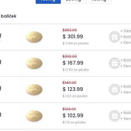
 balíček
$362.00
+ Zda
g
$ 301.99
+ Balí
k
+ Sle
$ 0.84 za pilulka
$202.00
g
+ Balí
$ 167.99
+ Sle
$ 0.93 za pilulka
$149.00
g
+ Balí
$ 123.99
+ Sle
$ 1.03 za pilulka
$124.00
g
+ Balí
$ 102.99
+ Sle
$ 1.14 za pilulka