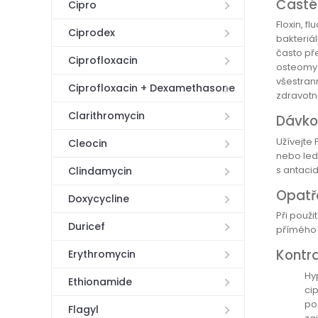
Časté
Cipro
Floxin, f
Ciprodex
bakteriál
často pře
Ciprofloxacin
osteomyel
všestran
Ciprofloxacin + Dexamethasone
zdravotn
Clarithromycin
Dávko
Užívejte
Cleocin
nebo ledv
s antacid
Clindamycin
Opatř
Doxycycline
Při použi
Duricef
přímého 
Kontr
Erythromycin
Hy
Ethionamide
cip
po
Flagyl