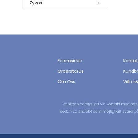
Zyvox
Förstasidan
Kontak
Orderstatus
Kundb
Om Oss
Villkor
Vänligen notera , att vid kontakt med os
sedan så snabbt som möjligt att svara på di