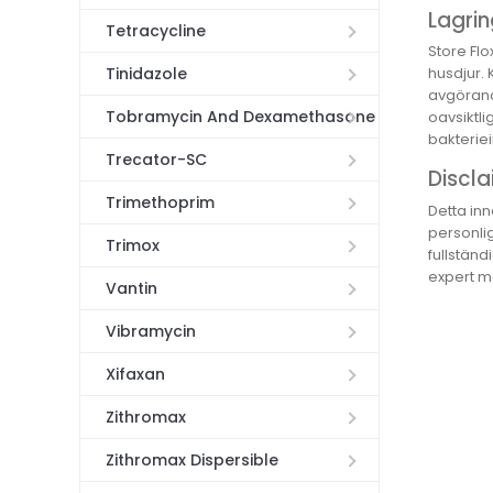
Lagri
Tetracycline
Store Flo
Tinidazole
husdjur. 
avgörande
Tobramycin And Dexamethasone
oavsiktli
bakteriei
Trecator-SC
Discla
Trimethoprim
Detta inn
personli
Trimox
fullständ
expert m
Vantin
Vibramycin
Xifaxan
Zithromax
Zithromax Dispersible