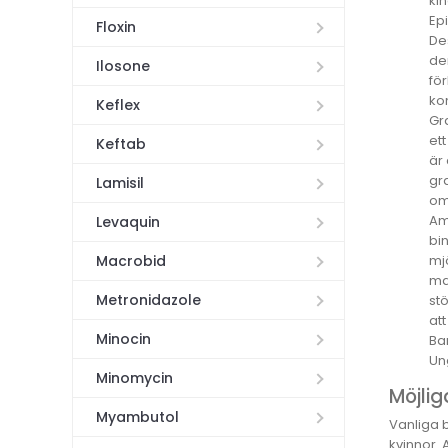
kin
Ep
Floxin
De
de
Ilosone
för
ko
Keflex
Gr
et
Keftab
är
gra
Lamisil
om
Am
Levaquin
bi
mj
Macrobid
ma
Metronidazole
st
at
Minocin
Ba
Un
Minomycin
Möjlig
Myambutol
Vanliga b
kvinnor. 