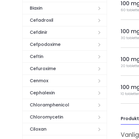
100 m
Biaxin
60 tablette
Cefadroxil
100 m
Cefdinir
30 tablette
Cefpodoxime
Ceftin
100 m
20 tablette
Cefuroxime
Cenmox
100 m
Cephalexin
10 tabletter
Chloramphenicol
Chloromycetin
Produkt
Ciloxan
Vanli