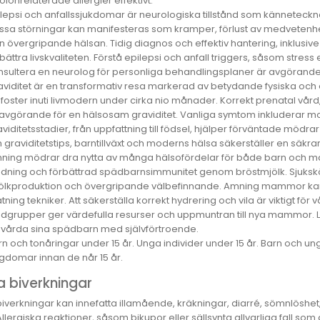
olonrelaterade allergier effektivt.
ilepsi och anfallssjukdomar är neurologiska tillstånd som känneteck
ssa störningar kan manifesteras som kramper, förlust av medvetenhet 
n övergripande hälsan. Tidig diagnos och effektiv hantering, inklusive 
bättra livskvaliteten. Förstå epilepsi och anfall triggers, såsom stress 
nsultera en neurolog för personliga behandlingsplaner är avgörande för
aviditet är en transformativ resa markerad av betydande fysiska och
t foster inuti livmodern under cirka nio månader. Korrekt prenatal vår
 avgörande för en hälsosam graviditet. Vanliga symtom inkluderar mo
viditetsstadier, från uppfattning till födsel, hjälper förväntade mödrar
 graviditetstips, barntillväxt och moderns hälsa säkerställer en sä
ning mödrar dra nytta av många hälsofördelar för både barn och ma
ndning och förbättrad spädbarnsimmunitet genom bröstmjölk. Sjuksköte
ölkproduktion och övergripande välbefinnande. Amning mammor kan 
tning tekniker. Att säkerställa korrekt hydrering och vila är viktigt f
ödgrupper ger värdefulla resurser och uppmuntran till nya mammor.
t vårda sina spädbarn med självförtroende.
rn och tonåringar under 15 år. Unga individer under 15 år. Barn och
gdomar innan de når 15 år.
a biverkningar
iverkningar kan innefatta illamående, kräkningar, diarré, sömnlöshet
Allergiska reaktioner, såsom bikupor eller sällsynta allvarliga fall so