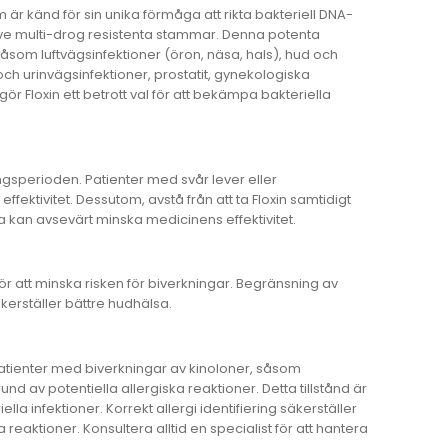
 är känd för sin unika förmåga att rikta bakteriell DNA-
lusive multi-drog resistenta stammar. Denna potenta
 såsom luftvägsinfektioner (öron, näsa, hals), hud och
och urinvägsinfektioner, prostatit, gynekologiska
 Floxin ett betrott val för att bekämpa bakteriella
ngsperioden. Patienter med svår lever eller
ffektivitet. Dessutom, avstå från att ta Floxin samtidigt
a kan avsevärt minska medicinens effektivitet.
ör att minska risken för biverkningar. Begränsning av
äkerställer bättre hudhälsa.
 Patienter med biverkningar av kinoloner, såsom
nd av potentiella allergiska reaktioner. Detta tillstånd är
lla infektioner. Korrekt allergi identifiering säkerställer
 reaktioner. Konsultera alltid en specialist för att hantera