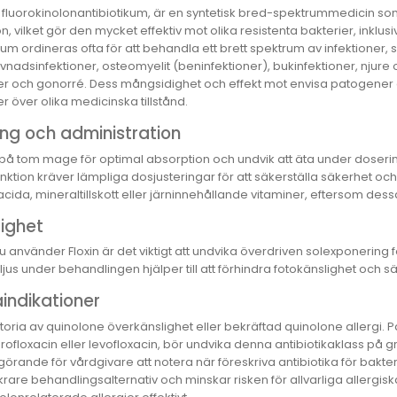
tt fluorokinolonantibiotikum, är en syntetisk bred-spektrummedicin som
on, vilket gör den mycket effektiv mot olika resistenta bakterier, ink
kum ordineras ofta för att behandla ett brett spektrum av infektioner,
nadsinfektioner, osteomyelit (beninfektioner), bukinfektioner, njure 
er och gonorré. Dess mångsidighet och effekt mot envisa patogener gör
er över olika medicinska tillstånd.
ng och administration
n på tom mage för optimal absorption och undvik att äta under doseri
nktion kräver lämpliga dosjusteringar för att säkerställa säkerhet och e
ida, mineraltillskott eller järninnehållande vitaminer, eftersom dess
tighet
använder Floxin är det viktigt att undvika överdriven solexponering f
lljus under behandlingen hjälper till att förhindra fotokänslighet och s
indikationer
storia av quinolone överkänslighet eller bekräftad quinolone allergi.
rofloxacin eller levofloxacin, bör undvika denna antibiotikaklass på gru
örande för vårdgivare att notera när föreskriva antibiotika för bakterie
rare behandlingsalternativ och minskar risken för allvarliga allergiska