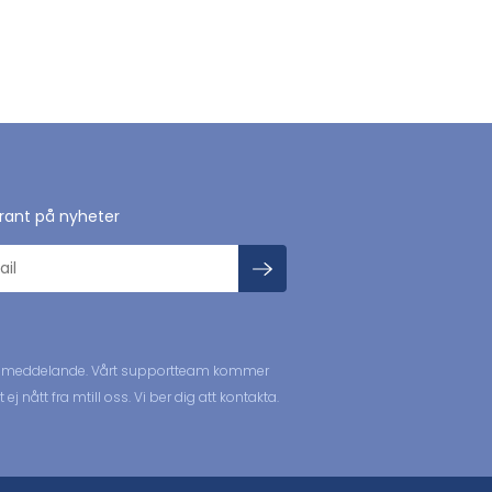
rant på nyheter
 ditt meddelande. Vårt supportteam kommer
nått fra mtill oss. Vi ber dig att kontakta.