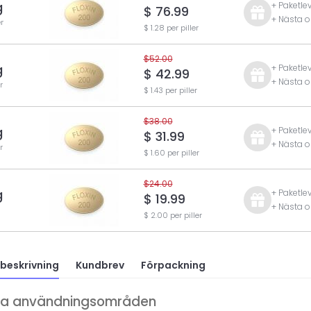
g
+ Paketle
$ 76.99
+ Nästa o
r
$ 1.28 per piller
$52.00
g
+ Paketle
$ 42.99
+ Nästa o
r
$ 1.43 per piller
$38.00
g
+ Paketle
$ 31.99
+ Nästa o
r
$ 1.60 per piller
$24.00
g
+ Paketle
$ 19.99
+ Nästa o
$ 2.00 per piller
beskrivning
Kundbrev
Förpackning
ga användningsområden