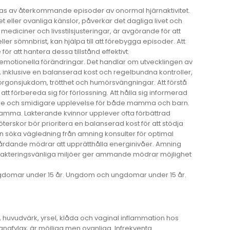
nas av återkommande episoder av onormal hjärnaktivitet.
eller ovanliga känslor, påverkar det dagliga livet och
mediciner och livsstilsjusteringar, är avgörande för att
eller sömnbrist, kan hjälpa till att förebygga episoder. Att
 att hantera dessa tillstånd effektivt.
 emotionella förändringar. Det handlar om utvecklingen av
d, inklusive en balanserad kost och regelbundna kontroller,
rgonsjukdom, trötthet och humörsvängningar. Att förstå
 att förbereda sig för förlossning. Att hålla sig informerad
krare och smidigare upplevelse för både mamma och barn.
mma. Lakterande kvinnor upplever ofta förbättrad
rskor bör prioritera en balanserad kost för att stödja
söka vägledning från amning konsulter för optimal
ör vårdande mödrar att upprätthålla energinivåer. Amning
 Lakteringsvänliga miljöer ger ammande mödrar möjlighet
 ungdomar under 15 år. Ungdom och ungdomar under 15 år.
, huvudvärk, yrsel, klåda och vaginal inflammation hos
m anafylax, är möjliga men ovanliga. Infrekventa