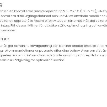
ng
xin vid en kontrollerad rumstemperatur på 15-25 ° C (59-77 ° F), vilket 
Kontrollera alltid utgångsdatumet och undvik att använda medicinen o
 för att upprätthålla Floxins effektivitet och säkerhet. Håll det säkert
g intag. Följ dessa riktlinjer för att säkerställa optimal lagring och använ
nfektioner.
imer
ehåll ger allmän hälsovägledning och bör inte ersätta professionell m
ga rekommendationer anpassade efter dina behov. Även om vi strävar 
igheten av denna information och är inte ansvariga för resultat som hä
edicinsk rådgivning för optimal hälsovård.