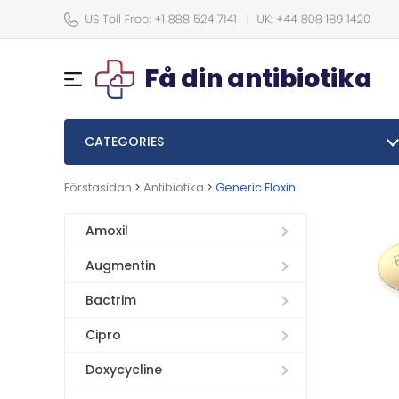
Få din antibiotika
CATEGORIES
Förstasidan
>
Antibiotika
>
Generic Floxin
Amoxil
Augmentin
Bactrim
Cipro
Doxycycline