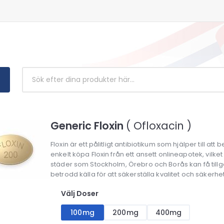
Generic Floxin
( Ofloxacin )
Floxin är ett pålitligt antibiotikum som hjälper till a
enkelt köpa Floxin från ett ansett onlineapotek, vilke
städer som Stockholm, Örebro och Borås kan få tillgån
betrodd källa för att säkerställa kvalitet och säkerhe
Välj Doser
100mg
200mg
400mg