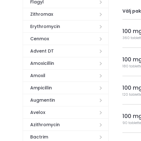
Flagyl
Välj pa
Zithromax
Erythromycin
100 m
360 tablet
Cenmox
Advent DT
100 m
Amoxicillin
180 tablett
Amoxil
100 m
Ampicillin
120 tablett
Augmentin
Avelox
100 m
90 tablette
Azithromycin
Bactrim