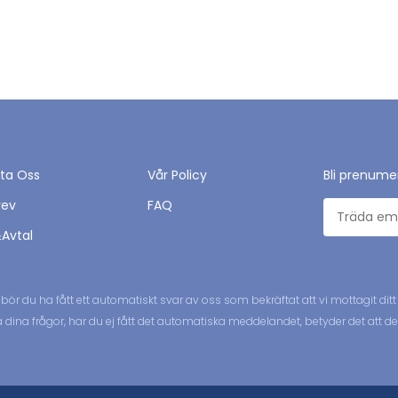
ta Oss
Vår Policy
Bli prenume
rev
FAQ
&Avtal
s bör du ha fått ett automatiskt svar av oss som bekräftat att vi mottagit
na frågor, har du ej fått det automatiska meddelandet, betyder det att det ej 