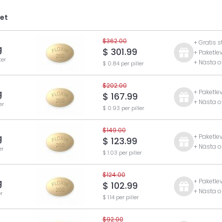
ket
$362.00
+ Gratis 
g
$ 301.99
+ Paketle
ter
+ Nästa o
$ 0.84 per piller
$202.00
g
+ Paketle
$ 167.99
+ Nästa o
er
$ 0.93 per piller
$149.00
g
+ Paketle
$ 123.99
+ Nästa o
er
$ 1.03 per piller
$124.00
g
+ Paketle
$ 102.99
+ Nästa o
r
$ 1.14 per piller
$92.00