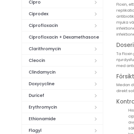
Cipro
Floxin, e
replikati
Ciprodex
antibioti
mjuka väv
Ciprofloxacin
infektion
infektion
Ciprofloxacin + Dexamethasone
Doseri
Clarithromycin
Ta Floxi
njurdysfu
Cleocin
med antac
Clindamycin
Försik
Doxycycline
Medan du 
direkt so
Duricef
Kontra
Erythromycin
Hi
cip
Ethionamide
avg
säk
Flagyl