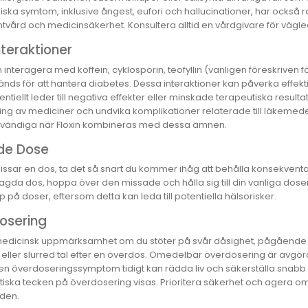
iska symtom, inklusive ångest, eufori och hallucinationer, har också
entvård och medicinsäkerhet. Konsultera alltid en vårdgivare för vägl
teraktioner
n interagera med koffein, cyklosporin, teofyllin (vanligen föreskriven
nds för att hantera diabetes. Dessa interaktioner kan påverka effek
tentiellt leder till negativa effekter eller minskade terapeutiska resulta
ng av mediciner och undvika komplikationer relaterade till läkemede
vändiga när Floxin kombineras med dessa ämnen.
de Dose
ssar en dos, ta det så snart du kommer ihåg att behålla konsekventa 
da dos, hoppa över den missade och hålla sig till din vanliga doseri
p på doser, eftersom detta kan leda till potentiella hälsorisker.
osering
medicinsk uppmärksamhet om du stöter på svår dåsighet, pågående ill
g eller slurred tal efter en överdos. Omedelbar överdosering är avgöra
en överdoseringssymptom tidigt kan rädda liv och säkerställa snabb 
tiska tecken på överdosering visas. Prioritera säkerhet och agera om
nden.