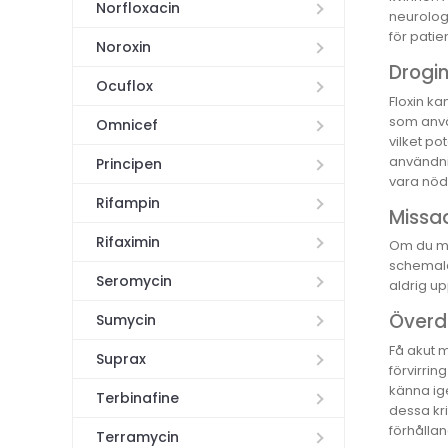
Norfloxacin
neurolog
för pati
Noroxin
Drogin
Ocuflox
Floxin ka
som anvä
Omnicef
vilket po
användni
Principen
vara nöd
Rifampin
Missa
Rifaximin
Om du mi
schemalag
Seromycin
aldrig up
Överd
Sumycin
Få akut 
Suprax
förvirrin
känna ig
Terbinafine
dessa kri
förhålla
Terramycin