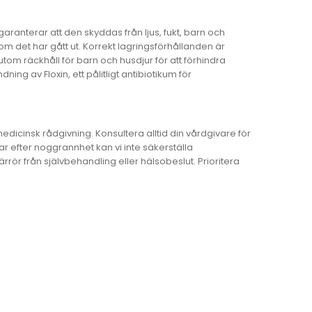
garanterar att den skyddas från ljus, fukt, barn och
m det har gått ut. Korrekt lagringsförhållanden är
 utom räckhåll för barn och husdjur för att förhindra
dning av Floxin, ett pålitligt antibiotikum för
edicinsk rådgivning. Konsultera alltid din vårdgivare för
efter noggrannhet kan vi inte säkerställa
rrör från självbehandling eller hälsobeslut. Prioritera