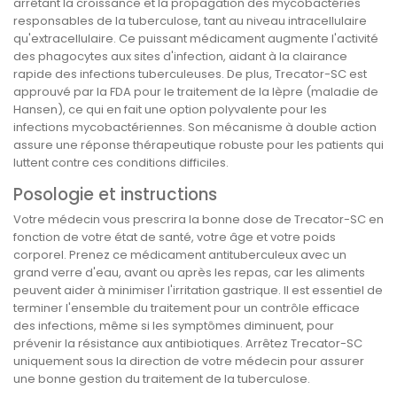
arrêtant la croissance et la propagation des mycobactéries
responsables de la tuberculose, tant au niveau intracellulaire
qu'extracellulaire. Ce puissant médicament augmente l'activité
des phagocytes aux sites d'infection, aidant à la clairance
rapide des infections tuberculeuses. De plus, Trecator-SC est
approuvé par la FDA pour le traitement de la lèpre (maladie de
Hansen), ce qui en fait une option polyvalente pour les
infections mycobactériennes. Son mécanisme à double action
assure une réponse thérapeutique robuste pour les patients qui
luttent contre ces conditions difficiles.
Posologie et instructions
Votre médecin vous prescrira la bonne dose de Trecator-SC en
fonction de votre état de santé, votre âge et votre poids
corporel. Prenez ce médicament antituberculeux avec un
grand verre d'eau, avant ou après les repas, car les aliments
peuvent aider à minimiser l'irritation gastrique. Il est essentiel de
terminer l'ensemble du traitement pour un contrôle efficace
des infections, même si les symptômes diminuent, pour
prévenir la résistance aux antibiotiques. Arrêtez Trecator-SC
uniquement sous la direction de votre médecin pour assurer
une bonne gestion du traitement de la tuberculose.