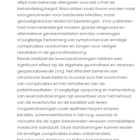
altijd over bekende allergieën voordat u met de
behandeling begint. Macroliden zoals Iloson worden vaak
voorgeschreven voor bacteriële infecties, maar
gevoeligheid kan leiden tot bijwerkingen. Voor patiënten
met macrolideallergie moeten goede diagnoses en
alternatieve geneesmiddelen worden overwogen.
Vroegtijdige herkenning van symptomen kan ernstige
complicaties voorkomen en zorgen voor veiliger
resultaten in de gezondheidszorg.
Reeds bestaande leveraandoeningen hebben een
significant effect op de algehele gezondheid en vereisen
gespecialiseerde zorg. Het effectief beheren van
chronische leverziekte is cruciaal voor het voorkomen
van complicaties en het verbeteren van de
patiëntresultaten. Vroegtijdige opsporing en behandeling
van leveraandoeningen zijn essentieel voor het behoud
van de leverfunctie en de kwaliteit van leven.
Oogaandoeningen zoals epitheel herpes simplex
keratitis, schimmelinfecties in het oog, vaccinia of
varicella die de ogen beïnvloeden vereisen onmiddellijke
medische aandacht. Deze aandoeningen kunnen leiden
tot ernstige complicaties indien onbehandeld.
Nauwkeurige diagnose en tijdige behandeling zijn