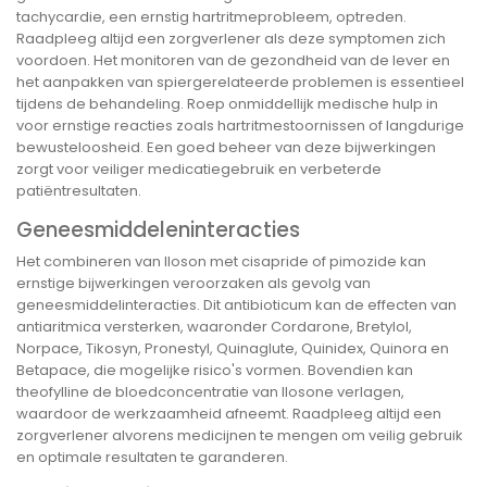
tachycardie, een ernstig hartritmeprobleem, optreden.
Raadpleeg altijd een zorgverlener als deze symptomen zich
voordoen. Het monitoren van de gezondheid van de lever en
het aanpakken van spiergerelateerde problemen is essentieel
tijdens de behandeling. Roep onmiddellijk medische hulp in
voor ernstige reacties zoals hartritmestoornissen of langdurige
bewusteloosheid. Een goed beheer van deze bijwerkingen
zorgt voor veiliger medicatiegebruik en verbeterde
patiëntresultaten.
Geneesmiddeleninteracties
Het combineren van Iloson met cisapride of pimozide kan
ernstige bijwerkingen veroorzaken als gevolg van
geneesmiddelinteracties. Dit antibioticum kan de effecten van
antiaritmica versterken, waaronder Cordarone, Bretylol,
Norpace, Tikosyn, Pronestyl, Quinaglute, Quinidex, Quinora en
Betapace, die mogelijke risico's vormen. Bovendien kan
theofylline de bloedconcentratie van Ilosone verlagen,
waardoor de werkzaamheid afneemt. Raadpleeg altijd een
zorgverlener alvorens medicijnen te mengen om veilig gebruik
en optimale resultaten te garanderen.