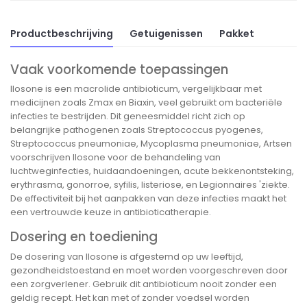
Productbeschrijving
Getuigenissen
Pakket
Vaak voorkomende toepassingen
Ilosone is een macrolide antibioticum, vergelijkbaar met
medicijnen zoals Zmax en Biaxin, veel gebruikt om bacteriële
infecties te bestrijden. Dit geneesmiddel richt zich op
belangrijke pathogenen zoals Streptococcus pyogenes,
Streptococcus pneumoniae, Mycoplasma pneumoniae, Artsen
voorschrijven Ilosone voor de behandeling van
luchtweginfecties, huidaandoeningen, acute bekkenontsteking,
erythrasma, gonorroe, syfilis, listeriose, en Legionnaires 'ziekte.
De effectiviteit bij het aanpakken van deze infecties maakt het
een vertrouwde keuze in antibioticatherapie.
Dosering en toediening
De dosering van Ilosone is afgestemd op uw leeftijd,
gezondheidstoestand en moet worden voorgeschreven door
een zorgverlener. Gebruik dit antibioticum nooit zonder een
geldig recept. Het kan met of zonder voedsel worden