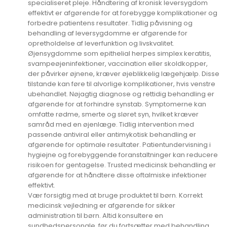
specialiseret pleje. Håndtering af kronisk leversygdom
effektivt er afgørende for at forebygge komplikationer og
forbedre patientens resultater. Tidlig påvisning og
behandling af leversygdomme er afgørende for
opretholdelse af leverfunktion og livskvalitet.
Øjensygdomme som epithelial herpes simplex keratitis,
svampeøjeninfektioner, vaccination eller skoldkopper,
der påvirker øjnene, kræver øjeblikkelig lægehjælp. Disse
tilstande kan føre til alvorlige komplikationer, hvis venstre
ubehandlet. Nøjagtig diagnose og rettidig behandling er
afgørende for at forhindre synstab. Symptomerne kan
omfatte rødme, smerte og sløret syn, hvilket kræver
samråd med en øjenlæge. Tidlig intervention med
passende antiviral eller antimykotisk behandling er
afgørende for optimale resultater. Patientundervisning i
hygiejne og forebyggende foranstaltninger kan reducere
risikoen for gentagelse. Trusted medicinsk behandling er
afgørende for at håndtere disse oftalmiske infektioner
effektivt.
Vær forsigtig med at bruge produktet til børn. Korrekt
medicinsk vejledning er afgørende for sikker
administration til børn. Altid konsultere en
sundhedspersonale, før du fortsætter med behandling