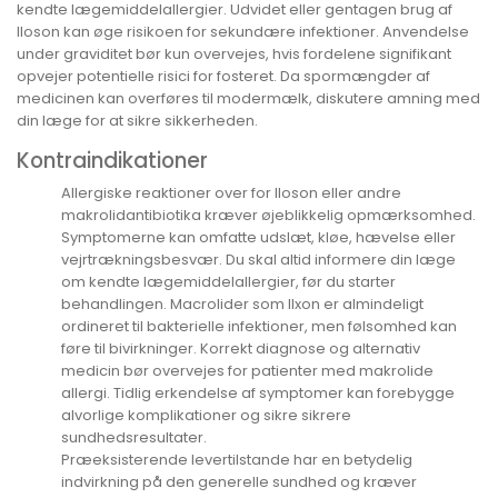
kendte lægemiddelallergier. Udvidet eller gentagen brug af
Iloson kan øge risikoen for sekundære infektioner. Anvendelse
under graviditet bør kun overvejes, hvis fordelene signifikant
opvejer potentielle risici for fosteret. Da spormængder af
medicinen kan overføres til modermælk, diskutere amning med
din læge for at sikre sikkerheden.
Kontraindikationer
Allergiske reaktioner over for Iloson eller andre
makrolidantibiotika kræver øjeblikkelig opmærksomhed.
Symptomerne kan omfatte udslæt, kløe, hævelse eller
vejrtrækningsbesvær. Du skal altid informere din læge
om kendte lægemiddelallergier, før du starter
behandlingen. Macrolider som Ilxon er almindeligt
ordineret til bakterielle infektioner, men følsomhed kan
føre til bivirkninger. Korrekt diagnose og alternativ
medicin bør overvejes for patienter med makrolide
allergi. Tidlig erkendelse af symptomer kan forebygge
alvorlige komplikationer og sikre sikrere
sundhedsresultater.
Præeksisterende levertilstande har en betydelig
indvirkning på den generelle sundhed og kræver