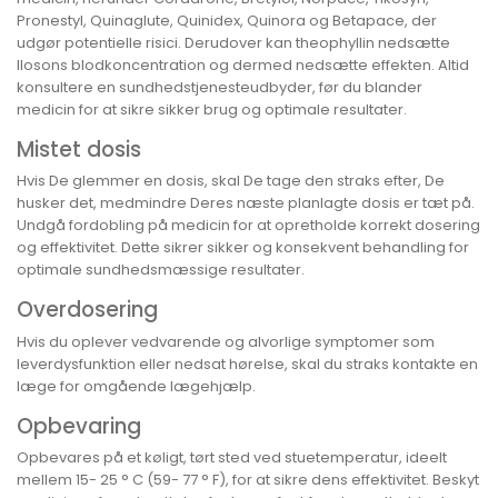
Pronestyl, Quinaglute, Quinidex, Quinora og Betapace, der
udgør potentielle risici. Derudover kan theophyllin nedsætte
Ilosons blodkoncentration og dermed nedsætte effekten. Altid
konsultere en sundhedstjenesteudbyder, før du blander
medicin for at sikre sikker brug og optimale resultater.
Mistet dosis
Hvis De glemmer en dosis, skal De tage den straks efter, De
husker det, medmindre Deres næste planlagte dosis er tæt på.
Undgå fordobling på medicin for at opretholde korrekt dosering
og effektivitet. Dette sikrer sikker og konsekvent behandling for
optimale sundhedsmæssige resultater.
Overdosering
Hvis du oplever vedvarende og alvorlige symptomer som
leverdysfunktion eller nedsat hørelse, skal du straks kontakte en
læge for omgående lægehjælp.
Opbevaring
Opbevares på et køligt, tørt sted ved stuetemperatur, ideelt
mellem 15- 25 ° C (59- 77 ° F), for at sikre dens effektivitet. Beskyt