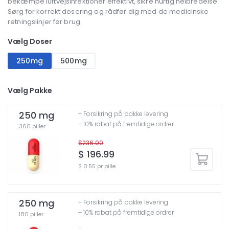
bekæmpe luftvejsinfektioner effektivt, sikre hurtig helbredelse.
Sørg for korrekt dosering og rådfør dig med de medicinske
retningslinjer før brug.
Vælg Doser
250mg
500mg
Vælg Pakke
250 mg
+ Forsikring på pakke levering
+ 10% rabat på fremtidige ordrer
360 piller
$236.00
$ 196.99
$ 0.55 pr pille
250 mg
+ Forsikring på pakke levering
+ 10% rabat på fremtidige ordrer
180 piller