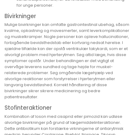
for unge personer.
Bivirkninger
Mulige bivirkninger kan omfatte gastrointestinal ubehag, såsom
kvalme, opkastning og mavesmerter, samt leverkomplikationer
og muskelkramper. Nogle personer kan opleve hallucinationer,
forbigående bevidsthedstab eller kortvarig nedsat hørelse. I
sjældne tilfælde kan der opstå ventrikulær takykardi, som er et
alvorligt problem med hjerterytmen. Søg altid læge, hvis disse
symptomer opstår. Under behandlingen er det vigtigt at
overvåge leverens sundhed og tage højde for muskel-
relaterede problemer. Søg omgående lægehjælp ved
alvorlige reaktioner som forstyrrelser i hjerterytmen eller
langvarig bevidstløshed. Korrekt håndtering af disse
bivirkninger sikrer sikrere medicinering og bedre
patientresultater.
Stofinteraktioner
Kombination af loson med cisaprid eller pimozid kan udløse
alvorlige bivirkninger på grund af lægemiddelinteraktioner.
Dette antibiotikum kan forstærke virkningerne af antiarytmisk
medicin, herunder Cordarone, Bretylol, Norpace, Tikosyn,