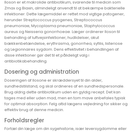
Iloson er et makrolide antibiotikum, svarende til medicin som
Zmax og Biaxin, almindeligt anvendt til at bekæmpe bakterielle
infektioner. Dette lægemiddel er rettet mod vigtige patogener,
herunder Streptococcus pyogenes, Streptococcus
pneumoniae, Mycoplasma pneumoniae, Staphylococcus
aureus og Neisseria gonorrhoeae. Læger ordinerer Iloson til
behandling af luftvejsinfektioner, hudlidelser, akut
bækkenbetændelse, erythrasma, gonorrhea, syfilis, listeriose
og Legionnaires sygdom. Dens effektivitet i behandlingen af
disse infektioner gør det til et pålideligt valg i
antibiotikabehandling.
Dosering og administration
Doseringen af Ilosone er skræddersyet til din alder,
sundhedstilstand, og skal ordineres af en sundhedspersonale.
Brug aldrig dette antibiotikum uden en gyldig recept. Det kan
tages med eller uden mad, men en tom mave anbefales typisk
for optimal absorption. Følg altid lægens vejledning for sikker og
effektiv brug af denne medicin.
Forholdsregler
Fortæl din læge om din sygehistorie, især leversygdomme eller