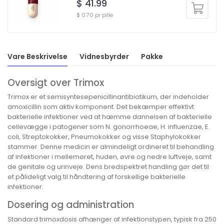
$ 41.99
$ 0.70 pr pille
Vare Beskrivelse
Vidnesbyrder
Pakke
Oversigt over Trimox
Trimox er et semisyntesepenicillinantibiotikum, der indeholder
amoxicillin som aktiv komponent. Det bekæmper effektivt
bakterielle infektioner ved at hæmme dannelsen af bakterielle
cellevægge i patogener som N. gonorrhoeae, H. influenzae, E.
coli, Streptokokker, Pneumokokker og visse Staphylokokker
stammer. Denne medicin er almindeligt ordineret til behandling
af infektioner i mellemøret, huden, øvre og nedre luftveje, samt
de genitale og urinveje. Dens bredspektret handling gør det til
et pålideligt valg til håndtering af forskellige bakterielle
infektioner.
Dosering og administration
Standard trimoxdosis afhænger af infektionstypen, typisk fra 250