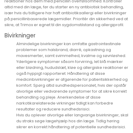
reaktioner hos dem med penicillin overfølsomhed. Kontroller
altid med din læge, før du starter en ny antibiotisk behandling,
især hvis du tidligere har haft antibiotikaallergi eller bivirkninger
på penicillinbaserede lægemidler. Prioritér din sikkerhed ved at
sikre, at Trimox er egnet til din sygdomstilstand og allergiprofil.
Bivirkninger
Almindelige bivirkninger kan omfatte gastrointestinale
problemer som halsbrand, diarré, opkastning og
mavesmerter, samt svimmelhed, kvalme og søvnløshed.
Yderligere symptomer såsom forvirring, let blå mærker
eller blødning, hududslæt, kløe og allergiske reaktioner er
også hyppigt rapporteret. Håndtering af disse
medicinbivirkninger er afgørende for patientsikkerhed og
komfort. Spørg altid sundhedspersonalet, hvis der opstår
alvorlige eller vedvarende symptomer for at sikre korrekt
behandling og pleje. Anerkendelse af disse
narkotikarelaterede virkninger tidligt kan forbedre
resultater og reducere sundhedsrisici.
Hvis du oplever alvorlige eller langvarige bivirkninger, skal
du straks søge lægehjælp hos din læge. Tidlig høring
sikrer en korrekt håndtering af potentielle sundhedsrisici.