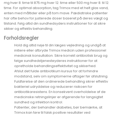
mg hver 8. time til 875 mg hver 12. time eller 500 mg hver 8. til 12.
time. For optimal absorption, tag Trimox med et helt glas vand,
enten med måltider eller på tom mave. Pædiatriske patienter
har ofte behov for justerede doser baseret på deres vægt og
tilstand. Følg altid din sundhedsyders instruktioner for at sikre
sikker og effektiv behandling.
Forholdsregler
Hold dig altid nøje til din læges vejledning og undgå at
initiere eller afbryde Trimox medicin uden professionel
medicinsk konsultation. Sikre korrekt antibiotisk brug og
følge sundhedstjenesteyderes instruktioner for at
opretholde behandlingseffektivitet og sikkerhed.
Afslut det fulde antibiotikum kursus for at forhindre
modstand, selv om symptomerne aftager før afslutning.
Fuldførelse af den ordinerede behandling sikrer effektiv
bakteriel udryddelse og reducerer risikoen for
antibiotikaresistens. En konsekvent overholdelse af de
medicinske retningslinjer er afgørende for langsigtet
sundhed og infektion kontrol.
Patienter, der behandler diabetes, bør bemærke, at
Trimox kan føre til falsk positive resultater ved