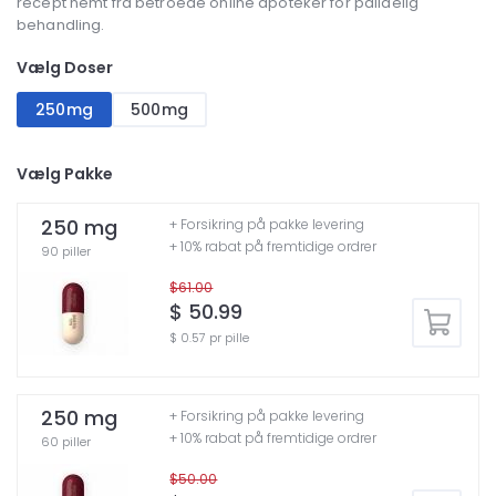
recept nemt fra betroede online apoteker for pålidelig
behandling.
Vælg Doser
250mg
500mg
Vælg Pakke
250 mg
+ Forsikring på pakke levering
+ 10% rabat på fremtidige ordrer
90 piller
$61.00
$ 50.99
$ 0.57 pr pille
250 mg
+ Forsikring på pakke levering
+ 10% rabat på fremtidige ordrer
60 piller
$50.00