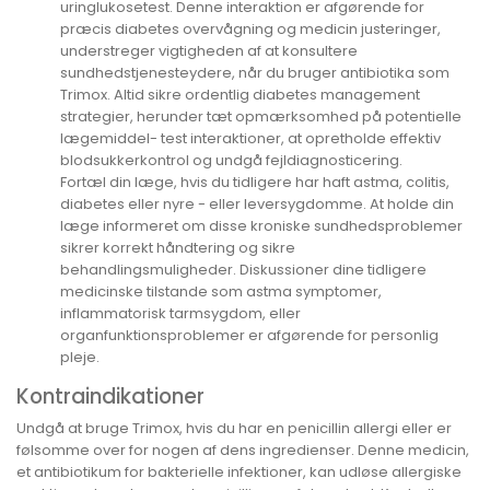
uringlukosetest. Denne interaktion er afgørende for
præcis diabetes overvågning og medicin justeringer,
understreger vigtigheden af at konsultere
sundhedstjenesteydere, når du bruger antibiotika som
Trimox. Altid sikre ordentlig diabetes management
strategier, herunder tæt opmærksomhed på potentielle
lægemiddel- test interaktioner, at opretholde effektiv
blodsukkerkontrol og undgå fejldiagnosticering.
Fortæl din læge, hvis du tidligere har haft astma, colitis,
diabetes eller nyre - eller leversygdomme. At holde din
læge informeret om disse kroniske sundhedsproblemer
sikrer korrekt håndtering og sikre
behandlingsmuligheder. Diskussioner dine tidligere
medicinske tilstande som astma symptomer,
inflammatorisk tarmsygdom, eller
organfunktionsproblemer er afgørende for personlig
pleje.
Kontraindikationer
Undgå at bruge Trimox, hvis du har en penicillin allergi eller er
følsomme over for nogen af dens ingredienser. Denne medicin,
et antibiotikum for bakterielle infektioner, kan udløse allergiske