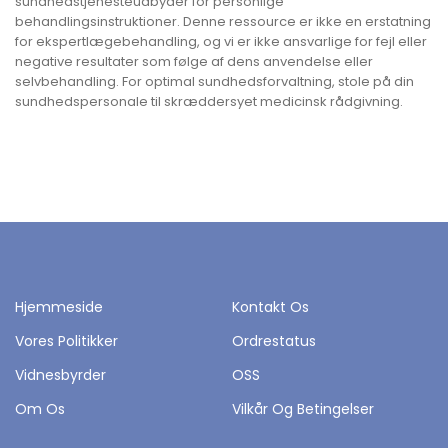
sundhedstjenesteudbyder for personlige
behandlingsinstruktioner. Denne ressource er ikke en erstatning
for ekspertlægebehandling, og vi er ikke ansvarlige for fejl eller
negative resultater som følge af dens anvendelse eller
selvbehandling. For optimal sundhedsforvaltning, stole på din
sundhedspersonale til skræddersyet medicinsk rådgivning.
Hjemmeside
Kontakt Os
Vores Politikker
Ordrestatus
Vidnesbyrder
OSS
Om Os
Vilkår Og Betingelser