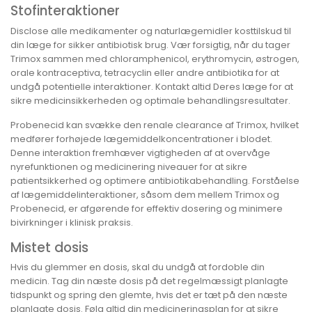
Stofinteraktioner
Disclose alle medikamenter og naturlægemidler kosttilskud til
din læge for sikker antibiotisk brug. Vær forsigtig, når du tager
Trimox sammen med chloramphenicol, erythromycin, østrogen,
orale kontraceptiva, tetracyclin eller andre antibiotika for at
undgå potentielle interaktioner. Kontakt altid Deres læge for at
sikre medicinsikkerheden og optimale behandlingsresultater.
Probenecid kan svække den renale clearance af Trimox, hvilket
medfører forhøjede lægemiddelkoncentrationer i blodet.
Denne interaktion fremhæver vigtigheden af at overvåge
nyrefunktionen og medicinering niveauer for at sikre
patientsikkerhed og optimere antibiotikabehandling. Forståelse
af lægemiddelinteraktioner, såsom dem mellem Trimox og
Probenecid, er afgørende for effektiv dosering og minimere
bivirkninger i klinisk praksis.
Mistet dosis
Hvis du glemmer en dosis, skal du undgå at fordoble din
medicin. Tag din næste dosis på det regelmæssigt planlagte
tidspunkt og spring den glemte, hvis det er tæt på den næste
planlagte dosis. Følg altid din medicineringsplan for at sikre