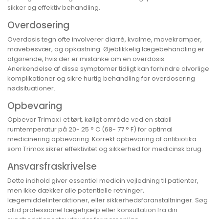
sikker og effektiv behandling.
Overdosering
Overdosis tegn ofte involverer diarré, kvalme, mavekramper,
mavebesvær, og opkastning. Øjeblikkelig lægebehandling er
afgørende, hvis der er mistanke om en overdosis.
Anerkendelse af disse symptomer tidligt kan forhindre alvorlige
komplikationer og sikre hurtig behandling for overdosering
nødsituationer.
Opbevaring
Opbevar Trimox i et tørt, køligt område ved en stabil
rumtemperatur på 20- 25 ° C (68- 77 ° F) for optimal
medicinering opbevaring. Korrekt opbevaring af antibiotika
som Trimox sikrer effektivitet og sikkerhed for medicinsk brug.
Ansvarsfraskrivelse
Dette indhold giver essentiel medicin vejledning til patienter,
men ikke dækker alle potentielle retninger,
lægemiddelinteraktioner, eller sikkerhedsforanstaltninger. Søg
altid professionel lægehjælp eller konsultation fra din