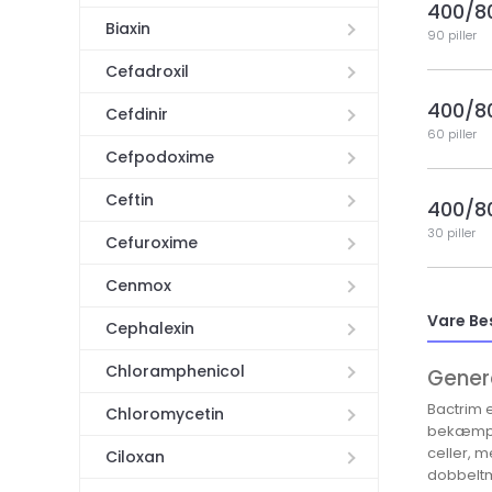
400/8
Biaxin
90 piller
Cefadroxil
400/8
Cefdinir
60 piller
Cefpodoxime
Ceftin
400/8
30 piller
Cefuroxime
Cenmox
Vare Be
Cephalexin
Chloramphenicol
Gener
Bactrim e
Chloromycetin
bekæmpe 
celler, m
Ciloxan
dobbeltm