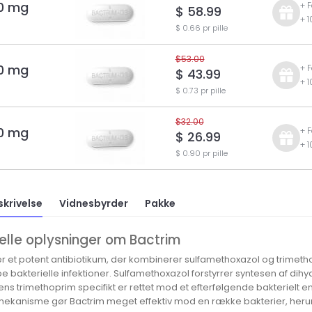
0 mg
+ 
$ 58.99
+ 
$ 0.66 pr pille
$53.00
0 mg
+ 
$ 43.99
+ 
$ 0.73 pr pille
$32.00
0 mg
+ 
$ 26.99
+ 
$ 0.90 pr pille
skrivelse
Vidnesbyrder
Pakke
elle oplysninger om Bactrim
r et potent antibiotikum, der kombinerer sulfamethoxazol og trimethopr
bakterielle infektioner. Sulfamethoxazol forstyrrer syntesen af dihyd
ens trimethoprim specifikt er rettet mod et efterfølgende bakterielt en
ekanisme gør Bactrim meget effektiv mod en række bakterier, herund