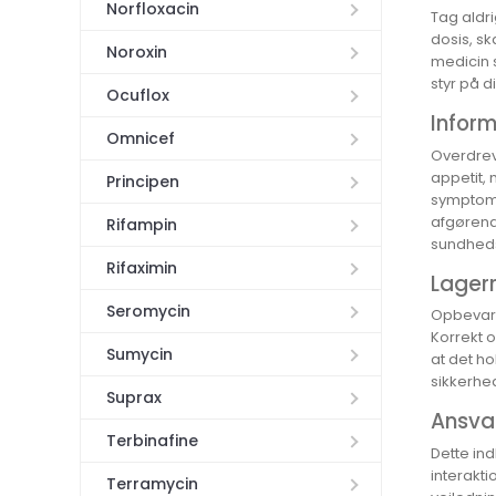
Norfloxacin
Tag aldri
dosis, s
Noroxin
medicin s
styr på 
Ocuflox
Infor
Omnicef
Overdrev
appetit, 
Principen
symptome
afgørende
Rifampin
sundheds
Rifaximin
Lagerr
Seromycin
Opbevar B
Korrekt o
Sumycin
at det ho
sikkerhed
Suprax
Ansvar
Terbinafine
Dette in
interakti
Terramycin