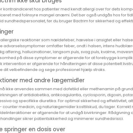
ctrim ikke skal bruges
er kontraindiceret hos patienter med kendt allergi over for dets k
ceret med folinsyre mangel anæmi. Det bør også undgås hos for tidligt
id sundhedspersonalet, før du bruger Bactrim for sikkerhed og effektiv
ninger
e allergiske reaktioner som nældefeber, hævelse i ansigtet eller ha
re advarselssymptomer omfatter feber, ondt i halsen, intens hudblære
dig afføring, hallucinationer, langsom puls, svag puls, kvalme, maves
mhed på disse symptomer er afgørende for at forebygge komplikatio
k intervention er afgørende for håndteringen af disse potentielt liv
kre dit velbefindende og søge professionel hjælp straks.
aktioner med andre lægemidler
må ikke anvendes sammen med dofetilid eller methenamin på grund af 
irkningen af antidiabetika, antikoagulantia, cyclosporin, digoxin, po
ssiva og specifikke diuretika. For optimal sikkerhed og effektivitet, 
 counter medicin, og naturlægemidler kosttilskud, du tager. Korrekt 
elinteraktioner er afgørende for at undgå bivirkninger. Rådgivnin
handlinger sikrer patientsikkerhed og minimerer sundhedsrisici.
e springer en dosis over