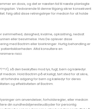
lemmer en dosis, og det er næsten tid til næste planlagte
ingsplan. Vedvarende til denne tilgang sikrer konsekvent
t. Følg altid disse retningslinjer for medicin for at holde
der svimmelhed, døsighed, kvalme, opkastning, nedsat
 urinen eller besvimelse. Hvis De oplever disse
ing med Bactrim eller bivirkninger. Hurtig behandling er
 patientsikkerheden. Altid konsultere en
nimere risici.
77 ° F), så den beskyttes mod lys, fugt, børn og kæledyr.
 medicin. Hold Bactrim på et køligt, tørt sted for at sikre,
or at forhindre adgang for børn og kæledyr for deres
teten og effektiviteten af Bactrim.
lysninger om anvendelser, forholdsregler, eller medicin
sultere din sundhedstjenesteudbyder for personlig