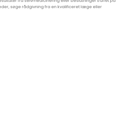
esultater fra selvmedicinering eller beslutninger truffet på
r, søge rådgivning fra en kvalificeret læge eller