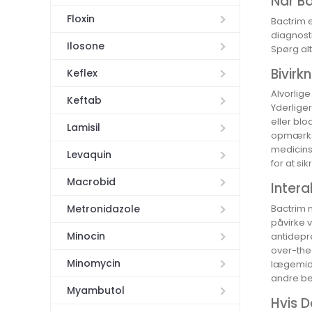
Når Ba
Floxin
Bactrim 
diagnosti
Ilosone
Spørg alt
Bivirk
Keflex
Alvorlig
Keftab
Yderlige
eller blo
Lamisil
opmærkso
medicins
Levaquin
for at si
Macrobid
Inter
Bactrim 
Metronidazole
påvirke v
Minocin
antidepre
over-the-
Minomycin
lægemidd
andre be
Myambutol
Hvis D