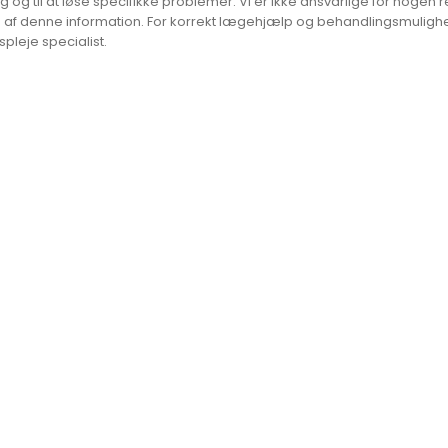
g og til at løse specifikke problemer. Vi er ikke ansvarlige for nogen r
 af denne information. For korrekt lægehjælp og behandlingsmulighede
pleje specialist.