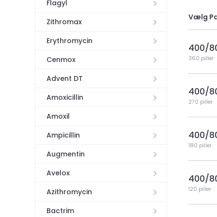
Flagyl
Vælg P
Zithromax
Erythromycin
400/8
360 piller
Cenmox
Advent DT
400/8
Amoxicillin
270 piller
Amoxil
400/8
Ampicillin
180 piller
Augmentin
Avelox
400/8
120 piller
Azithromycin
Bactrim