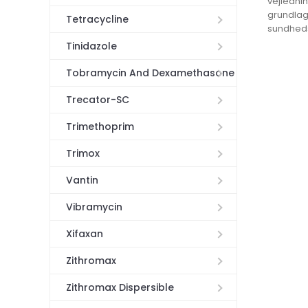
vejlednin
grundlag
Tetracycline
sundheds
Tinidazole
Tobramycin And Dexamethasone
Trecator-SC
Trimethoprim
Trimox
Vantin
Vibramycin
Xifaxan
Zithromax
Zithromax Dispersible