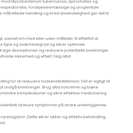
ktivt mod Mycobacterium tuberculosis, spirochetes og
e respiratoriske, fordøjelsesmæssige og urogenitale
ens målrettede handling og bred anvendelighed gør det til
 uanset om med eller uden måltider, til effektivt at
ens type og sværhedsgrad og sikrer optimale
 at øge absorptionen og reducere potentielle bivirkninger.
holde sikkerhed og effekt. Følg altid
g for at reducere hudsensitivitetsrisici. Det er vigtigt at
at undgå bivirkninger. Brug altid solcreme og bære
 forhindre komplikationer og sikre effektive medicinering
n potentielt obskure symptomer på andre underliggende
 nyresygdom. Dette sikrer sikker og effektiv behandling,
ld.