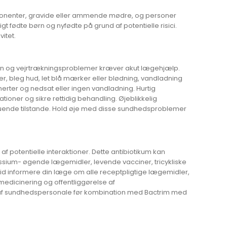
omponenter, gravide eller ammende mødre, og personer
 fødte børn og nyfødte på grund af potentielle risici.
itet.
lsen og vejrtrækningsproblemer kræver akut lægehjælp.
r, bleg hud, let blå mærker eller blødning, vandladning
merter og nedsat eller ingen vandladning. Hurtig
ner og sikre rettidig behandling. Øjeblikkelig
struende tilstande. Hold øje med disse sundhedsproblemer
potentielle interaktioner. Dette antibiotikum kan
tassium- øgende lægemidler, levende vacciner, tricykliske
altid informere din læge om alle receptpligtige lægemidler,
medicinering og offentliggørelse af
g af sundhedspersonale før kombination med Bactrim med