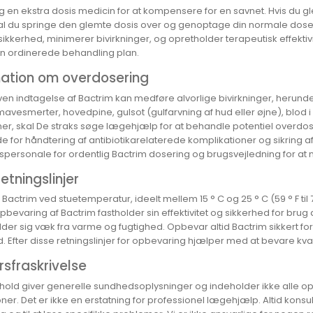
g en ekstra dosis medicin for at kompensere for en savnet. Hvis du g
kal du springe den glemte dosis over og genoptage din normale doser
ikkerhed, minimerer bivirkninger, og opretholder terapeutisk effektivite
din ordinerede behandling plan.
mation om overdosering
en indtagelse af Bactrim kan medføre alvorlige bivirkninger, herun
mavesmerter, hovedpine, gulsot (gulfarvning af hud eller øjne), blod i
r, skal De straks søge lægehjælp for at behandle potentiel overdoser
 for håndtering af antibiotikarelaterede komplikationer og sikring af
personale for ordentlig Bactrim dosering og brugsvejledning for at mi
etningslinjer
actrim ved stuetemperatur, ideelt mellem 15 ° C og 25 ° C (59 ° F til 
pbevaring af Bactrim fastholder sin effektivitet og sikkerhed for brug af
lder sig væk fra varme og fugtighed. Opbevar altid Bactrim sikkert f
. Efter disse retningslinjer for opbevaring hjælper med at bevare kvali
sfraskrivelse
dhold giver generelle sundhedsoplysninger og indeholder ikke alle op
oner. Det er ikke en erstatning for professionel lægehjælp. Altid kon