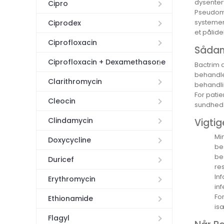
dysentery
Cipro
Pseudomo
systemer,
Ciprodex
et pålide
Ciprofloxacin
Sådan
Ciprofloxacin + Dexamethasone
Bactrim d
behandle
Clarithromycin
behandlin
For pati
Cleocin
sundhedsp
Clindamycin
Vigtig
Mi
Doxycycline
be
be
Duricef
res
In
Erythromycin
inf
Fo
Ethionamide
is
Flagyl