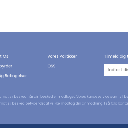
t Os
Vores Politikker
Tilmeld dig 
byrder
OSS
Og Betingelser
omatisk besked når din besked er modtaget. Vores kundeserviceteam vil be
tisk besked betyder det at vi ikke modtog din anmodning. I så fald kontakt