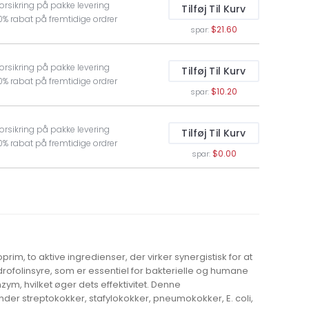
Forsikring på pakke levering
Tilføj Til Kurv
10% rabat på fremtidige ordrer
$21.60
spar:
Forsikring på pakke levering
Tilføj Til Kurv
10% rabat på fremtidige ordrer
$10.20
spar:
Forsikring på pakke levering
Tilføj Til Kurv
10% rabat på fremtidige ordrer
$0.00
spar:
im, to aktive ingredienser, der virker synergistisk for at
rofolinsyre, som er essentiel for bakterielle og humane
zym, hvilket øger dets effektivitet. Denne
er streptokokker, stafylokokker, pneumokokker, E. coli,