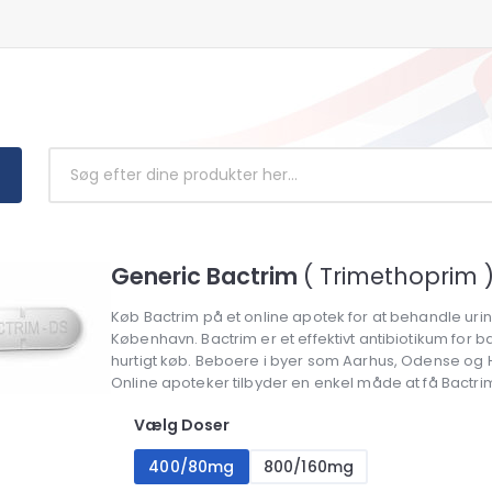
Generic Bactrim
( Trimethoprim 
Køb Bactrim på et online apotek for at behandle uri
København. Bactrim er et effektivt antibiotikum for ba
hurtigt køb. Beboere i byer som Aarhus, Odense og Her
Online apoteker tilbyder en enkel måde at få Bactrim
Vælg Doser
400/80mg
800/160mg