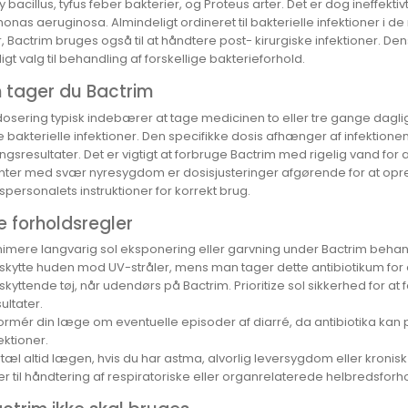
 bacillus, tyfus feber bakterier, og Proteus arter. Det er dog ineffe
nas aeruginosa. Almindeligt ordineret til bakterielle infektioner i d
 Bactrim bruges også til at håndtere post- kirurgiske infektioner. D
ligt valg til behandling af forskellige bakterieforhold.
 tager du Bactrim
osering typisk indebærer at tage medicinen to eller tre gange dagligt,
 bakterielle infektioner. Den specifikke dosis afhænger af infektion
gsresultater. Det er vigtigt at forbruge Bactrim med rigelig vand for
enter med svær nyresygdom er dosisjusteringer afgørende for at opret
ersonalets instruktioner for korrekt brug.
e forholdsregler
nimere langvarig sol eksponering eller garvning under Bactrim behandlin
skytte huden mod UV-stråler, mens man tager dette antibiotikum for 
skyttende tøj, når udendørs på Bactrim. Prioritize sol sikkerhed for at
ultater.
formér din læge om eventuelle episoder af diarré, da antibiotika ka
ektioner.
rtæl altid lægen, hvis du har astma, alvorlig leversygdom eller kronisk
ær til håndtering af respiratoriske eller organrelaterede helbredsforho