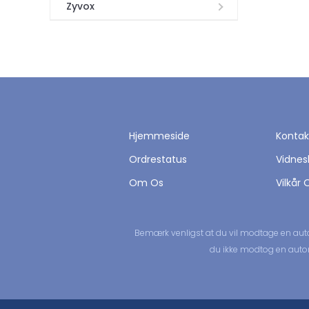
Zyvox
Hjemmeside
Kontak
Ordrestatus
Vidnes
Om Os
Vilkår 
Bemærk venligst at du vil modtage en aut
du ikke modtog en automa