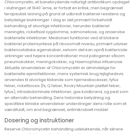
Chloromycetin, et banebrydende naturligt antibiotikum opdaget
i slutningen af 1940 'erne, er fortsat en kritisk, men begrænset
terapeutisk løsning på grund af udbredt bakteriel resistens og
betydelige bivirkninger. I dag er det primært forbeholdt
behandling af alvorlige infektioner, herunder bakteriel
meningitis, rickettsial sygdomme, salmonellose, og anaerobe
bakterielle infektioner. Medicinen funktioner ved at blokere
bakteriel proteinsyntese på ribosomalt niveau, primært udviser
bakteriostatiske egenskaber, selvom det kan opnå baktericide
virkninger ved højere koncentrationer mod patogener såsom
pneumokokker, meningokokker, og Haemophilus influenzae.
Aktuelle anvendelser af Chloromycetin er almindelige for
bakterielle øjeninfektioner, mens systemisk brug lejlighedsvis
anvendes til alvorlige tilstande som hjerneabscesser, tyfus
feber, rickettsiosis (fx, Q feber, Rocky Mountain plettet feber,
tyfus), intraabdominale infektioner, gas koldbrand, og pest som
en alternativ behandling. Dens historiske betydning og
specifikke kliniske anvendelser understreger dens rolle som et
værdifuldt, om end begrænset, antimikrobielt middel.
Dosering og instruktioner
Reserve Chloromycetin behandling udelukkende, når sikrere