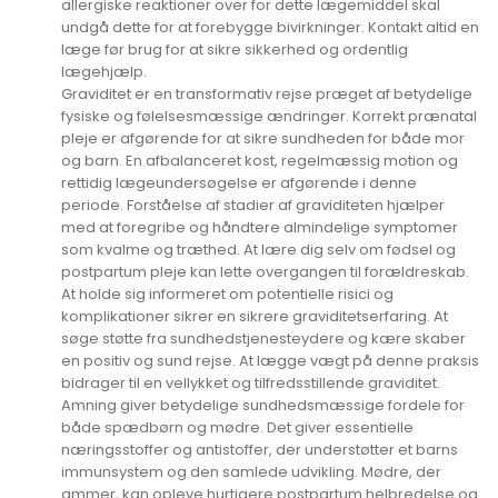
allergiske reaktioner over for dette lægemiddel skal
undgå dette for at forebygge bivirkninger. Kontakt altid en
læge før brug for at sikre sikkerhed og ordentlig
lægehjælp.
Graviditet er en transformativ rejse præget af betydelige
fysiske og følelsesmæssige ændringer. Korrekt prænatal
pleje er afgørende for at sikre sundheden for både mor
og barn. En afbalanceret kost, regelmæssig motion og
rettidig lægeundersøgelse er afgørende i denne
periode. Forståelse af stadier af graviditeten hjælper
med at foregribe og håndtere almindelige symptomer
som kvalme og træthed. At lære dig selv om fødsel og
postpartum pleje kan lette overgangen til forældreskab.
At holde sig informeret om potentielle risici og
komplikationer sikrer en sikrere graviditetserfaring. At
søge støtte fra sundhedstjenesteydere og kære skaber
en positiv og sund rejse. At lægge vægt på denne praksis
bidrager til en vellykket og tilfredsstillende graviditet.
Amning giver betydelige sundhedsmæssige fordele for
både spædbørn og mødre. Det giver essentielle
næringsstoffer og antistoffer, der understøtter et barns
immunsystem og den samlede udvikling. Mødre, der
ammer, kan opleve hurtigere postpartum helbredelse og