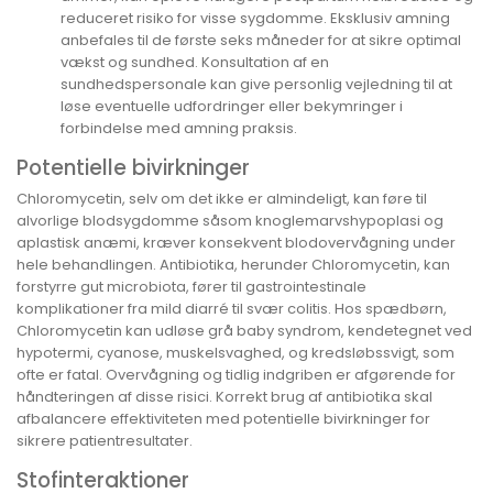
reduceret risiko for visse sygdomme. Eksklusiv amning
anbefales til de første seks måneder for at sikre optimal
vækst og sundhed. Konsultation af en
sundhedspersonale kan give personlig vejledning til at
løse eventuelle udfordringer eller bekymringer i
forbindelse med amning praksis.
Potentielle bivirkninger
Chloromycetin, selv om det ikke er almindeligt, kan føre til
alvorlige blodsygdomme såsom knoglemarvshypoplasi og
aplastisk anæmi, kræver konsekvent blodovervågning under
hele behandlingen. Antibiotika, herunder Chloromycetin, kan
forstyrre gut microbiota, fører til gastrointestinale
komplikationer fra mild diarré til svær colitis. Hos spædbørn,
Chloromycetin kan udløse grå baby syndrom, kendetegnet ved
hypotermi, cyanose, muskelsvaghed, og kredsløbssvigt, som
ofte er fatal. Overvågning og tidlig indgriben er afgørende for
håndteringen af disse risici. Korrekt brug af antibiotika skal
afbalancere effektiviteten med potentielle bivirkninger for
sikrere patientresultater.
Stofinteraktioner