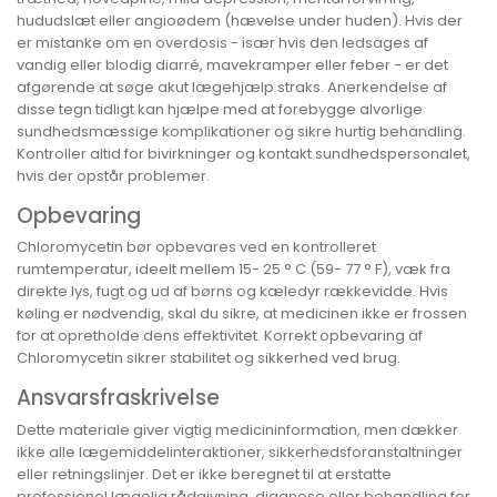
hududslæt eller angioødem (hævelse under huden). Hvis der
er mistanke om en overdosis - især hvis den ledsages af
vandig eller blodig diarré, mavekramper eller feber - er det
afgørende at søge akut lægehjælp straks. Anerkendelse af
disse tegn tidligt kan hjælpe med at forebygge alvorlige
sundhedsmæssige komplikationer og sikre hurtig behandling.
Kontroller altid for bivirkninger og kontakt sundhedspersonalet,
hvis der opstår problemer.
Opbevaring
Chloromycetin bør opbevares ved en kontrolleret
rumtemperatur, ideelt mellem 15- 25 ° C (59- 77 ° F), væk fra
direkte lys, fugt og ud af børns og kæledyr rækkevidde. Hvis
køling er nødvendig, skal du sikre, at medicinen ikke er frossen
for at opretholde dens effektivitet. Korrekt opbevaring af
Chloromycetin sikrer stabilitet og sikkerhed ved brug.
Ansvarsfraskrivelse
Dette materiale giver vigtig medicininformation, men dækker
ikke alle lægemiddelinteraktioner, sikkerhedsforanstaltninger
eller retningslinjer. Det er ikke beregnet til at erstatte
professionel lægelig rådgivning, diagnose eller behandling for