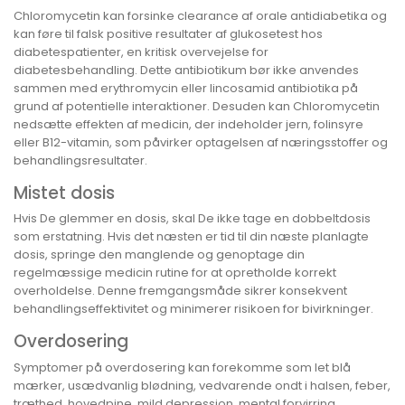
Chloromycetin kan forsinke clearance af orale antidiabetika og
kan føre til falsk positive resultater af glukosetest hos
diabetespatienter, en kritisk overvejelse for
diabetesbehandling. Dette antibiotikum bør ikke anvendes
sammen med erythromycin eller lincosamid antibiotika på
grund af potentielle interaktioner. Desuden kan Chloromycetin
nedsætte effekten af medicin, der indeholder jern, folinsyre
eller B12-vitamin, som påvirker optagelsen af næringsstoffer og
behandlingsresultater.
Mistet dosis
Hvis De glemmer en dosis, skal De ikke tage en dobbeltdosis
som erstatning. Hvis det næsten er tid til din næste planlagte
dosis, springe den manglende og genoptage din
regelmæssige medicin rutine for at opretholde korrekt
overholdelse. Denne fremgangsmåde sikrer konsekvent
behandlingseffektivitet og minimerer risikoen for bivirkninger.
Overdosering
Symptomer på overdosering kan forekomme som let blå
mærker, usædvanlig blødning, vedvarende ondt i halsen, feber,
træthed, hovedpine, mild depression, mental forvirring,