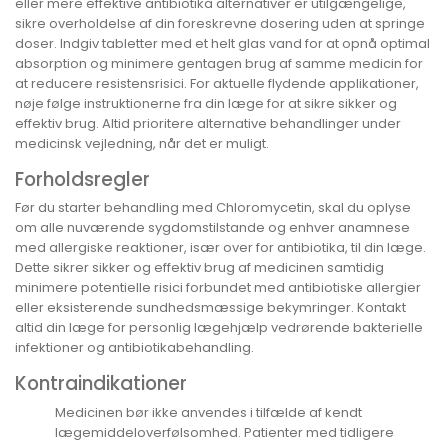
eller mere effektive antibiotika alternativer er utilgængelige,
sikre overholdelse af din foreskrevne dosering uden at springe
doser. Indgiv tabletter med et helt glas vand for at opnå optimal
absorption og minimere gentagen brug af samme medicin for
at reducere resistensrisici. For aktuelle flydende applikationer,
nøje følge instruktionerne fra din læge for at sikre sikker og
effektiv brug. Altid prioritere alternative behandlinger under
medicinsk vejledning, når det er muligt.
Forholdsregler
Før du starter behandling med Chloromycetin, skal du oplyse
om alle nuværende sygdomstilstande og enhver anamnese
med allergiske reaktioner, især over for antibiotika, til din læge.
Dette sikrer sikker og effektiv brug af medicinen samtidig
minimere potentielle risici forbundet med antibiotiske allergier
eller eksisterende sundhedsmæssige bekymringer. Kontakt
altid din læge for personlig lægehjælp vedrørende bakterielle
infektioner og antibiotikabehandling.
Kontraindikationer
Medicinen bør ikke anvendes i tilfælde af kendt
lægemiddeloverfølsomhed. Patienter med tidligere