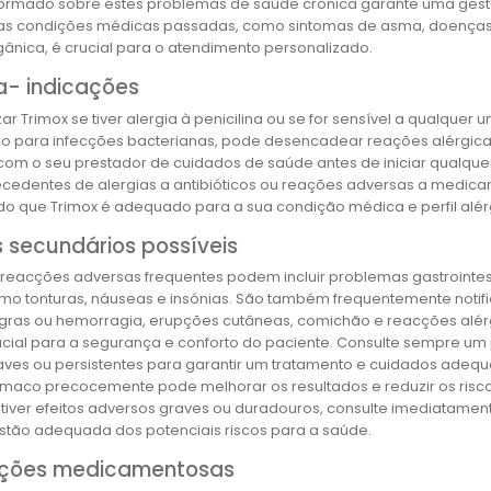
formado sobre estes problemas de saúde crónica garante uma gest
as condições médicas passadas, como sintomas de asma, doenças in
gânica, é crucial para o atendimento personalizado.
a- indicações
lizar Trimox se tiver alergia à penicilina ou se for sensível a qualqu
ico para infecções bacterianas, pode desencadear reações alérgicas
om o seu prestador de cuidados de saúde antes de iniciar qualquer
tecedentes de alergias a antibióticos ou reações adversas a medicam
do que Trimox é adequado para a sua condição médica e perfil alér
s secundários possíveis
 reacções adversas frequentes podem incluir problemas gastrointest
mo tonturas, náuseas e insónias. São também frequentemente notif
gras ou hemorragia, erupções cutâneas, comichão e reacções alérgi
ucial para a segurança e conforto do paciente. Consulte sempre u
aves ou persistentes para garantir um tratamento e cuidados adeq
rmaco precocemente pode melhorar os resultados e reduzir os risc
 tiver efeitos adversos graves ou duradouros, consulte imediatame
stão adequada dos potenciais riscos para a saúde.
ações medicamentosas