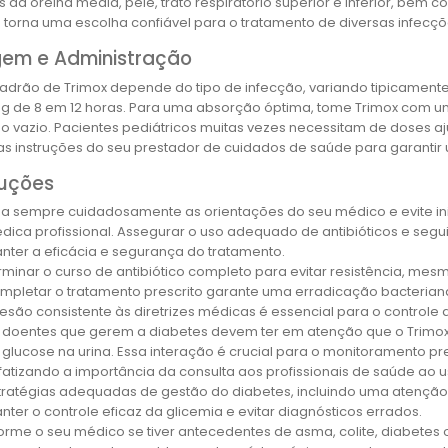
s da orelha média, pele, trato respiratório superior e inferior, bem 
 torna uma escolha confiável para o tratamento de diversas infecçõ
em e Administração
adrão de Trimox depende do tipo de infecção, variando tipicamente
g de 8 em 12 horas. Para uma absorção óptima, tome Trimox com u
 vazio. Pacientes pediátricos muitas vezes necessitam de doses a
s instruções do seu prestador de cuidados de saúde para garantir 
uções
ga sempre cuidadosamente as orientações do seu médico e evite in
dica profissional. Assegurar o uso adequado de antibióticos e segu
nter a eficácia e segurança do tratamento.
rminar o curso de antibiótico completo para evitar resistência, mes
mpletar o tratamento prescrito garante uma erradicação bacteriana e
esão consistente às diretrizes médicas é essencial para o controle
 doentes que gerem a diabetes devem ter em atenção que o Trimox p
 glucose na urina. Essa interação é crucial para o monitoramento p
fatizando a importância da consulta aos profissionais de saúde ao u
tratégias adequadas de gestão do diabetes, incluindo uma atenção e
nter o controle eficaz da glicemia e evitar diagnósticos errados.
forme o seu médico se tiver antecedentes de asma, colite, diabetes