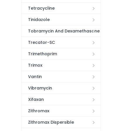
Tetracycline
Tinidazole
Tobramycin And Dexamethasone
Trecator-SC
Trimethoprim
Trimox
Vantin
Vibramycin
Xifaxan
Zithromax
Zithromax Dispersible