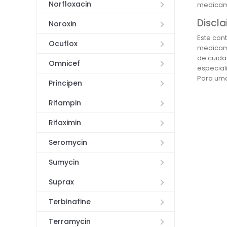
Norfloxacin
medicame
Discla
Noroxin
Este con
Ocuflox
medicame
de cuida
Omnicef
especial
Para uma
Principen
Rifampin
Rifaximin
Seromycin
Sumycin
Suprax
Terbinafine
Terramycin