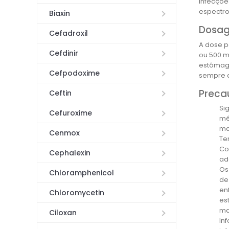
infecçõe
espectro
Biaxin
Dosag
Cefadroxil
A dose p
Cefdinir
ou 500 m
estômago
Cefpodoxime
sempre a
Preca
Ceftin
Si
Cefuroxime
mé
ma
Cenmox
Te
Co
Cephalexin
ad
Os
Chloramphenicol
de
en
Chloromycetin
es
ma
Ciloxan
In