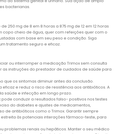
como do sistema genital e urinário. Sua ação de amplo
es bacterianas.
 de 250 mg de 8 em 8 horas a 875 mg de 12 em 12 horas
m copo cheio de água, quer com refeições quer com o
justadas com base em seu peso e condição. Siga
um tratamento seguro e eficaz.
iciar ou interromper a medicação Trimox sem consulta
ir as instruções do prestador de cuidados de saúde para
mo que os sintomas diminuir antes da conclusão.
ficaz e reduz o risco de resistência aos antibióticos. A
 da saúde e infecção em longo prazo.
ode conduzir a resultados falso- positivos nos testes
reciso do diabetes e ajustes de medicamentos,
so de antibióticos como o Trimox. Garantir sempre
streita às potenciais interações fármaco-teste, para
 ou problemas renais ou hepáticos. Manter o seu médico