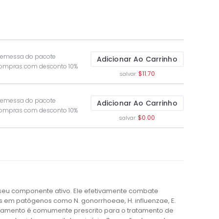
 remessa do pacote
Adicionar Ao Carrinho
compras com desconto 10%
$11.70
salvar:
 remessa do pacote
Adicionar Ao Carrinho
compras com desconto 10%
$0.00
salvar:
o seu componente ativo. Ele efetivamente combate
s em patógenos como N. gonorrhoeae, H. influenzae, E.
dicamento é comumente prescrito para o tratamento de