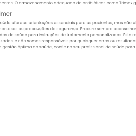
ntos. O armazenamento adequado de antibióticos como Trimox gar
imer
teúdo oferece orientações essenciais para os pacientes, mas não a
ntosas ou precauções de segurança. Procure sempre aconselhamen
dos de saúde para instruções de tratamento personalizadas. Este r
izados, e não somos responsáveis por quaisquer erros ou resultado
 gestão óptima da saúde, confie no seu profissional de saúde pa