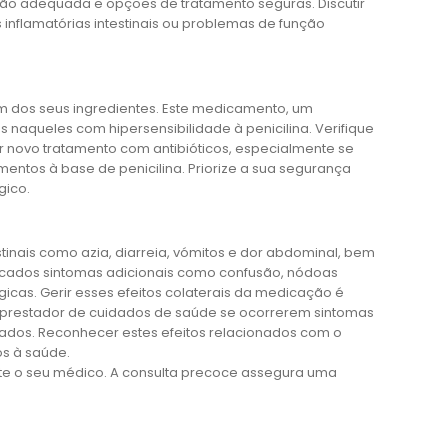
ão adequada e opções de tratamento seguras. Discutir
flamatórias intestinais ou problemas de função
er um dos seus ingredientes. Este medicamento, um
 naqueles com hipersensibilidade à penicilina. Verifique
 novo tratamento com antibióticos, especialmente se
entos à base de penicilina. Priorize a sua segurança
gico.
inais como azia, diarreia, vómitos e dor abdominal, bem
icados sintomas adicionais como confusão, nódoas
cas. Gerir esses efeitos colaterais da medicação é
m prestador de cuidados de saúde se ocorrerem sintomas
uados. Reconhecer estes efeitos relacionados com o
os à saúde.
nte o seu médico. A consulta precoce assegura uma