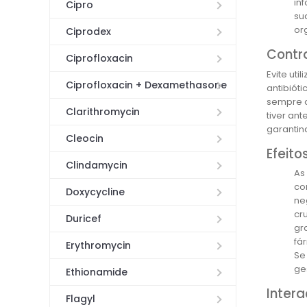
in
Cipro
su
or
Ciprodex
Contr
Ciprofloxacin
Evite uti
Ciprofloxacin + Dexamethasone
antibiót
sempre c
Clarithromycin
tiver an
garantin
Cleocin
Efeito
Clindamycin
As
co
Doxycycline
ne
cr
Duricef
gr
fá
Erythromycin
Se
ge
Ethionamide
Inter
Flagyl