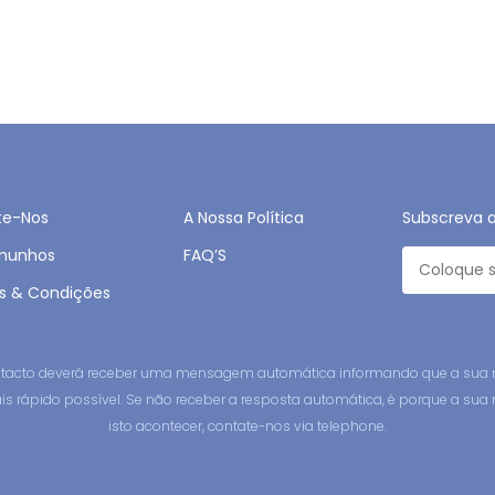
te-Nos
A Nossa Política
Subscreva 
munhos
FAQ’S
s & Condições
contacto deverá receber uma mensagem automática informando que a sua 
is rápido possível. Se não receber a resposta automática, é porque a su
isto acontecer, contate-nos via telephone.