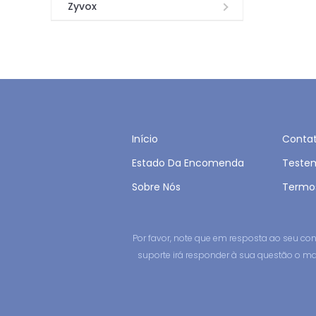
Zyvox
Início
Conta
Estado Da Encomenda
Teste
Sobre Nós
Termo
Por favor, note que em resposta ao seu 
suporte irá responder à sua questão o ma