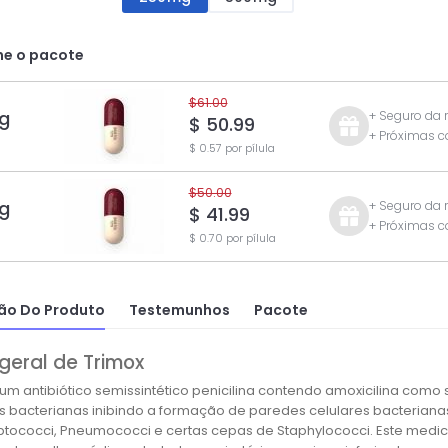
ne o pacote
$61.00
g
+ Seguro da
$ 50.99
+ Próximas 
$ 0.57 por pílula
$50.00
g
+ Seguro da
$ 41.99
+ Próximas 
$ 0.70 por pílula
ão Do Produto
Testemunhos
Pacote
geral de Trimox
 um antibiótico semissintético penicilina contendo amoxicilina com
s bacterianas inibindo a formação de paredes celulares bacteriana
reptococci, Pneumococci e certas cepas de Staphylococci. Este me