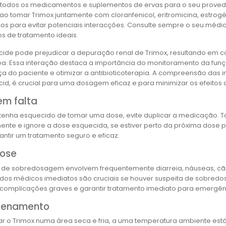
 todos os medicamentos e suplementos de ervas para o seu provedo
ao tomar Trimox juntamente com cloranfenicol, eritromicina, estrogéni
icos para evitar potenciais interacções. Consulte sempre o seu mé
os de tratamento ideais.
ide pode prejudicar a depuração renal de Trimox, resultando em 
a. Essa interação destaca a importância do monitoramento da funçã
a do paciente e otimizar a antibioticoterapia. A compreensão das
id, é crucial para uma dosagem eficaz e para minimizar os efeitos a
em falta
tenha esquecido de tomar uma dose, evite duplicar a medicação.
ente e ignore a dose esquecida, se estiver perto da próxima do
antir um tratamento seguro e eficaz.
ose
s de sobredosagem envolvem frequentemente diarreia, náuseas, cã
dos médicos imediatos são cruciais se houver suspeita de sobre
 complicações graves e garantir tratamento imediato para emergên
zenamento
r o Trimox numa área seca e fria, a uma temperatura ambiente est