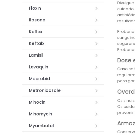
Divulgue
Floxin
cuidado 
antibiót
Ilosone
resultad
Probenec
Keflex
sanguíne
Keftab
seguranç
Probenec
Lamisil
Dose 
Levaquin
Caso se 
regularm
Macrobid
para gar
Metronidazole
Overd
Os sinai
Minocin
Os cuida
prevenir
Minomycin
Arma
Myambutol
Conserva