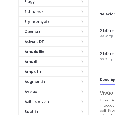
Flagyl
Zithromax
Selecio
Erythromycin
250 m
Cenmox
90 Comp.
Advent DT
Amoxicillin
250 m
60 Comp.
Amoxil
Ampicillin
Descriç
Augmentin
Avelox
Visão 
Trimox é
Azithromycin
infecçõe
coli, St
Bactrim