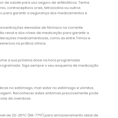
r de saúde para uso seguro de antibióticos. Tenha
o, contraceptivos orais, tetraciclina ou outros
dico para garantir a segurança dos medicamentos e
concentrações elevadas de fármaco na corrente
o renal e dos níveis de medicação para garantir a
 interações medicamentosas, como as entre Trimox e
dversos na prática clínica.
 Tome a sua próxima dose na hora programada
se programada. Siga sempre o seu esquema de medicação
ibras no estômago, mal-estar no estômago e vómitos.
dosagem. Reconhecer estes sintomas precocemente pode
cias de overdose.
ável de 20-25°C (68-77°F) para armazenamento ideal de