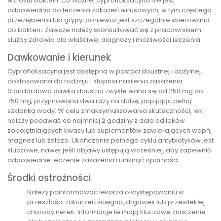
wzrostu bakterii. Co ważne, cyprofloksacyna nie jest
odpowiednia do leczenia zakażeń wirusowych, w tym częstego
przeziębienia lub grypy, ponieważ jest szczególnie skierowana
do bakterii. Zawsze należy skonsultować się z pracownikiem
służby zdrowia dla właściwej diagnozy i możliwości leczenia.
Dawkowanie i kierunek
Cyprofloksacyna jest dostępna w postaci doustnej i dożylnej,
dostosowana do rodzaju i stopnia nasilenia zakażenia.
Standardowa dawka doustna zwykle waha się od 250 mg do
750 mg, przyjmowana dwa razy na dobę, popijając pełną
szklanką wody. W celu zmaksymalizowania skuteczności, lek
należy podawać co najmniej 2 godziny z dala od leków
zobojętniających kwasy lub suplementów zawierających wapń,
magnez lub żelazo. Ukończenie pełnego cyklu antybiotyków jest
kluczowe, nawet jeśli objawy ustępują wcześniej, aby zapewnić
odpowiednie leczenie zakażenia i uniknąć oporności.
Środki ostrożności
Należy poinformować lekarza o występowaniu w
przeszłości zaburzeń ścięgna, drgawek lub przewlekłej
choroby nerek. Informacje te mają kluczowe znaczenie