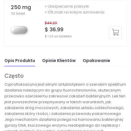
250 mg
+ Ubezpieczenie przesyłki
+ 10% zniżki na kolejne zamówienia
30 tablet
$44.39
$ 36.99
$ 1.23 za tabletka
Opis Produktu
Opinie Klientów
Opakowanie
Często
Cyprofloksacyna jest silnym antybiotykiem o szerokim spektrum
działania należącym do grupy fluorochinolonów, skutecznym
przeciwko szerokiemu zakresowi zakażeń bakteryjnych. Lek ten
jest powszechnie przepisywany w takich warunkach, jak
zakażenia dróg moczowych, zakażenia układu oddechowego,
zakażenia skóry i kości, i zakażenia przewodu pokarmowego.
Jego mechanizm działania polega na hamowaniu bakteryjnej
gyrazy DNA, kluczowego enzymu niezbędnego do replikacji i