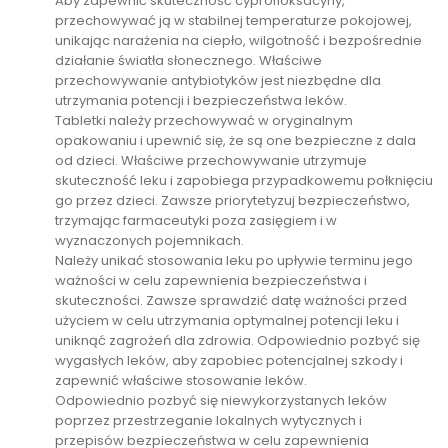
Aby zapewnić skuteczność cyprofloksacyny,
przechowywać ją w stabilnej temperaturze pokojowej,
unikając narażenia na ciepło, wilgotność i bezpośrednie
działanie światła słonecznego. Właściwe
przechowywanie antybiotyków jest niezbędne dla
utrzymania potencji i bezpieczeństwa leków.
Tabletki należy przechowywać w oryginalnym
opakowaniu i upewnić się, że są one bezpieczne z dala
od dzieci. Właściwe przechowywanie utrzymuje
skuteczność leku i zapobiega przypadkowemu połknięciu
go przez dzieci. Zawsze priorytetyzuj bezpieczeństwo,
trzymając farmaceutyki poza zasięgiem i w
wyznaczonych pojemnikach.
Należy unikać stosowania leku po upływie terminu jego
ważności w celu zapewnienia bezpieczeństwa i
skuteczności. Zawsze sprawdzić datę ważności przed
użyciem w celu utrzymania optymalnej potencji leku i
uniknąć zagrożeń dla zdrowia. Odpowiednio pozbyć się
wygasłych leków, aby zapobiec potencjalnej szkody i
zapewnić właściwe stosowanie leków.
Odpowiednio pozbyć się niewykorzystanych leków
poprzez przestrzeganie lokalnych wytycznych i
przepisów bezpieczeństwa w celu zapewnienia