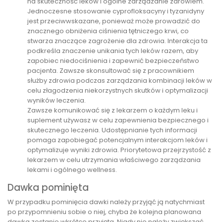
na skuteczność leków i ogólne zarządzanie zdrowiem.
Jednoczesne stosowanie cyprofloksacyny i tyzanidyny
jest przeciwwskazane, ponieważ może prowadzić do
znacznego obniżenia ciśnienia tętniczego krwi, co
stwarza znaczące zagrożenie dla zdrowia. Interakcja ta
podkreśla znaczenie unikania tych leków razem, aby
zapobiec niedociśnienia i zapewnić bezpieczeństwo
pacjenta. Zawsze skonsultować się z pracownikiem
służby zdrowia podczas zarządzania kombinacji leków w
celu złagodzenia niekorzystnych skutków i optymalizacji
wyników leczenia.
Zawsze komunikować się z lekarzem o każdym leku i
suplement używasz w celu zapewnienia bezpiecznego i
skutecznego leczenia. Udostępnianie tych informacji
pomaga zapobiegać potencjalnym interakcjom leków i
optymalizuje wyniki zdrowia. Priorytetowa przejrzystość z
lekarzem w celu utrzymania właściwego zarządzania
lekami i ogólnego wellness.
Dawka pominięta
W przypadku pominięcia dawki należy przyjąć ją natychmiast
po przypomnieniu sobie o niej, chyba że kolejna planowana
dawka zostanie wkrótce przyjęta. Nigdy nie należy zwiększać