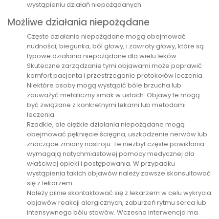
wystąpieniu działań niepożądanych.
Możliwe działania niepożądane
Częste działania niepożądane mogą obejmować
nudności, biegunka, ból głowy, i zawroty głowy, które są
typowe działania niepożądane dla wielu leków.
Skuteczne zarządzanie tymi objawami może poprawić
komfort pacjenta i przestrzeganie protokołów leczenia.
Niektóre osoby mogą wystąpić bóle brzucha lub
zauważyć metaliczny smak w ustach. Objawy te mogą
być związane z konkretnymi lekami lub metodami
leczenia.
Rzadkie, ale ciężkie działania niepożądane mogą
obejmować pęknięcie ścięgna, uszkodzenie nerwów lub
znaczące zmiany nastroju. Te niezbyt częste powikłania
wymagają natychmiastowej pomocy medycznej dla
właściwej opieki i postępowania. W przypadku
wystąpienia takich objawów należy zawsze skonsultować
się z lekarzem.
Należy pilnie skontaktować się z lekarzem w celu wykrycia
objawów reakcji alergicznych, zaburzeń rytmu serca lub
intensywnego bólu stawów. Wczesna interwencja ma