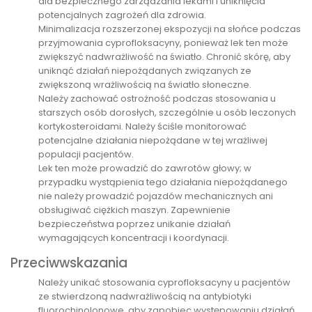
dla bezpiecznego zarządzania lekami i uniknięcia
potencjalnych zagrożeń dla zdrowia.
Minimalizacja rozszerzonej ekspozycji na słońce podczas
przyjmowania cyprofloksacyny, ponieważ lek ten może
zwiększyć nadwrażliwość na światło. Chronić skórę, aby
uniknąć działań niepożądanych związanych ze
zwiększoną wrażliwością na światło słoneczne.
Należy zachować ostrożność podczas stosowania u
starszych osób dorosłych, szczególnie u osób leczonych
kortykosteroidami. Należy ściśle monitorować
potencjalne działania niepożądane w tej wrażliwej
populacji pacjentów.
Lek ten może prowadzić do zawrotów głowy; w
przypadku wystąpienia tego działania niepożądanego
nie należy prowadzić pojazdów mechanicznych ani
obsługiwać ciężkich maszyn. Zapewnienie
bezpieczeństwa poprzez unikanie działań
wymagających koncentracji i koordynacji.
Przeciwwskazania
Należy unikać stosowania cyprofloksacyny u pacjentów
ze stwierdzoną nadwrażliwością na antybiotyki
fluorochinolonowe, aby zapobiec występowaniu działań