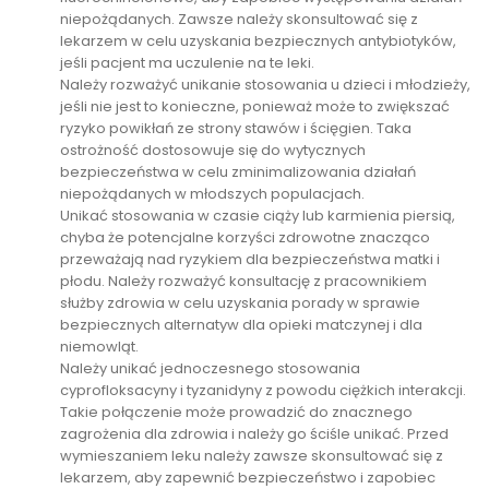
niepożądanych. Zawsze należy skonsultować się z
lekarzem w celu uzyskania bezpiecznych antybiotyków,
jeśli pacjent ma uczulenie na te leki.
Należy rozważyć unikanie stosowania u dzieci i młodzieży,
jeśli nie jest to konieczne, ponieważ może to zwiększać
ryzyko powikłań ze strony stawów i ścięgien. Taka
ostrożność dostosowuje się do wytycznych
bezpieczeństwa w celu zminimalizowania działań
niepożądanych w młodszych populacjach.
Unikać stosowania w czasie ciąży lub karmienia piersią,
chyba że potencjalne korzyści zdrowotne znacząco
przeważają nad ryzykiem dla bezpieczeństwa matki i
płodu. Należy rozważyć konsultację z pracownikiem
służby zdrowia w celu uzyskania porady w sprawie
bezpiecznych alternatyw dla opieki matczynej i dla
niemowląt.
Należy unikać jednoczesnego stosowania
cyprofloksacyny i tyzanidyny z powodu ciężkich interakcji.
Takie połączenie może prowadzić do znacznego
zagrożenia dla zdrowia i należy go ściśle unikać. Przed
wymieszaniem leku należy zawsze skonsultować się z
lekarzem, aby zapewnić bezpieczeństwo i zapobiec