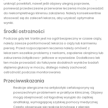
uniknąć powikłań, nawet jeśli objawy ulegną poprawie,
ponieważ przedwczesne przerwanie leczenia może prowadzić
do niekompletnego klirensu zakażenia. Należy konsekwentnie
stosować się do zaleceń lekarza, aby uzyskać optymalne
wyniki.
Środki ostrożności
Podczas gdy lek Vantin jest na ogół bezpieczny w czasie ciąży,
należy zawsze poinformować lekarza o ciąży lub karmieniu
piersią. Przed rozpoczęciem leczenia należy omówić z
lekarzem wszelkie problemy z nerkami, zapalenie okrężnicy lub
zaburzenia żołądkowo- jelitowe w wywiadzie. Dodatkowo lek
ten może prowadzić do fałszywie dodatnich wyników badań
stężenia glukozy w moczu, dlatego należy zachować
ostrożność podczas monitorowania.
Przeciwwskazania
Reakcje alergiczne na antybiotyki cefalosporyny są
powszechnym problemem w praktyce klinicznej. Objawy
mogą obejmować od łagodnej wysypki do ciężkiej
anafilaksji, wymagającej szybkiej pomocy medycznej.
Często obserwuje się reakcje krzyżowe z alergią