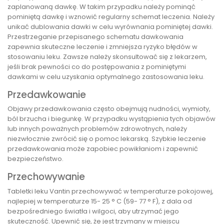
zaplanowaną dawkę. W takim przypadku należy pominąć
pominiętą dawkę i wznowić regularny schemat leczenia. Należy
unikać dublowania dawki w celu wyrównania pominiętej dawki.
Przestrzeganie przepisanego schematu dawkowania
zapewnia skuteczne leczenie i zmniejsza ryzyko błędów w
stosowaniu leku. Zawsze należy skonsultować się z lekarzem,
jeśli brak pewności co do postępowania z pominiętymi
dawkami w celu uzyskania optymalnego zastosowania leku.
Przedawkowanie
Objawy przedawkowania często obejmują nudności, wymioty,
ból brzucha i biegunkę. W przypadku wystąpienia tych objawów
lub innych poważnych problemów zdrowotnych, należy
niezwłocznie zwrócić się o pomoc lekarską. Szybkie leczenie
przedawkowania może zapobiec powikłaniom i zapewnić
bezpieczeństwo.
Przechowywanie
Tabletki leku Vantin przechowywać w temperaturze pokojowej,
najlepiej w temperaturze 15- 25 ° C (59- 77 ° F), z dala od
bezpośredniego światła i wilgoci, aby utrzymać jego
skuteczność. Upewnić się, że jest trzymany w miejscu