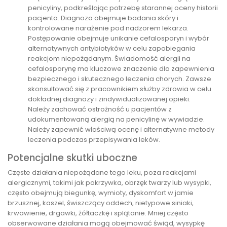
penicyliny, podkreślając potrzebę starannej oceny historii
pacjenta. Diagnoza obejmuje badania skóry i
kontrolowane narażenie pod nadzorem lekarza.
Postępowanie obejmuje unikanie cefalosporyn i wybór
alternatywnych antybiotyków w celu zapobiegania
reakcjom niepożądanym. Świadomość alergii na
cefalosporynę ma kluczowe znaczenie dla zapewnienia
bezpiecznego i skutecznego leczenia chorych. Zawsze
skonsultować się z pracownikiem służby zdrowia w celu
dokładnej diagnozy i zindywidualizowanej opieki.
Należy zachować ostrożność u pacjentów z
udokumentowaną alergią na penicylinę w wywiadzie.
Należy zapewnić właściwą ocenę i alternatywne metody
leczenia podczas przepisywania leków.
Potencjalne skutki uboczne
Częste działania niepożądane tego leku, poza reakcjami
alergicznymi, takimi jak pokrzywka, obrzęk twarzy lub wysypki,
często obejmują biegunkę, wymioty, dyskomfort w jamie
brzusznej, kaszel, świszczący oddech, nietypowe siniaki,
krwawienie, drgawki, żółtaczkę i splątanie. Mniej często
obserwowane działania mogą obejmować świąd, wysypkę