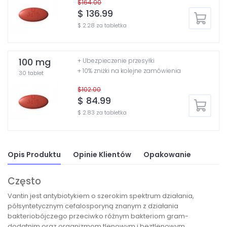
$164.00
$ 136.99
$ 2.28 za tabletka
100 mg
+ Ubezpieczenie przesyłki
+ 10% zniżki na kolejne zamówienia
30 tablet
$102.00
$ 84.99
$ 2.83 za tabletka
Opis Produktu
Opinie Klientów
Opakowanie
Często
Vantin jest antybiotykiem o szerokim spektrum działania,
półsyntetycznym cefalosporyną znanym z działania
bakteriobójczego przeciwko różnym bakteriom gram-
dodatnim oraz organizmom tlenowym i beztlenowym.