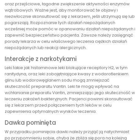
oraz przejściowe, łagodne zwiększenie aktywności enzymów
wątrobowych. Ważne jest, aby monitorować te objawy i
niezwłocznie skonsultować się z lekarzem, jeśli utrzymują się lub
pogarszają. Rozpoznanie tych działań niepożądanych
wcześniej może pomóc w opanowaniu działań niepożądanych i
zapewnić bezpieczeństwo pacjenta. Zawsze należy zasięgnąć
porady lekarza w celu właściwego leczenia ciężkich działań
niepożądanych lub reakcji alergicznych.
Interakcje z narkotykami
Leki takie jak histaminowe leki blokujące receptory H2, w tym
ranitydyna, oraz leki zobojętniające kwasy z wodorotlenkiem
glinu lub wodorowęglanem sodu mogą zmniejszać
skuteczność preparatu Vantin. Leki te mogą wpływać na
wchłanianie preparatu Vantin, zmniejszając jego skuteczność w
leczeniu zakażeń bakteryjnych. Pacjenci powinni skonsultować
się z lekarzem przed połączeniem tych leków w celu
zapewnienia optymalnych wyników leczenia.
Dawka pominięta
W przypadku pominięcia dawki należy przyjąć ją natychmiast
po przypomnieniu sobie, chyba że zbliża się pora na kolejną