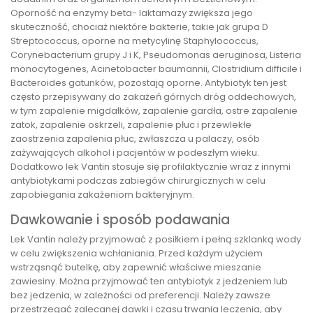
Oporność na enzymy beta- laktamazy zwiększa jego
skuteczność, chociaż niektóre bakterie, takie jak grupa D
Streptococcus, oporne na metycylinę Staphylococcus,
Corynebacterium grupy J i K, Pseudomonas aeruginosa, Listeria
monocytogenes, Acinetobacter baumannii, Clostridium difficile i
Bacteroides gatunków, pozostają oporne. Antybiotyk ten jest
często przepisywany do zakażeń górnych dróg oddechowych,
w tym zapalenie migdałków, zapalenie gardła, ostre zapalenie
zatok, zapalenie oskrzeli, zapalenie płuc i przewlekłe
zaostrzenia zapalenia płuc, zwłaszcza u palaczy, osób
zażywających alkohol i pacjentów w podeszłym wieku.
Dodatkowo lek Vantin stosuje się profilaktycznie wraz z innymi
antybiotykami podczas zabiegów chirurgicznych w celu
zapobiegania zakażeniom bakteryjnym.
Dawkowanie i sposób podawania
Lek Vantin należy przyjmować z posiłkiem i pełną szklanką wody
w celu zwiększenia wchłaniania. Przed każdym użyciem
wstrząsnąć butelkę, aby zapewnić właściwe mieszanie
zawiesiny. Można przyjmować ten antybiotyk z jedzeniem lub
bez jedzenia, w zależności od preferencji. Należy zawsze
przestrzegać zalecanej dawki i czasu trwania leczenia, aby