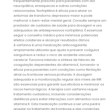
frequentemente prescrito para pacientes com dor
neuropática, enxaquecas e outras condições
relacionadas. Nortriptilina é eficaz para aliviar os
sintomas de transtorno depressivo maior e pode
melhorar o bem-estar mental geral. Consulte sempre um
prestador de cuidados de saúde para dosagem e uso
adequados de antidepressivos nortriptilina. É essencial
seguir o conselho médico para minimizar potenciais
efeitos colaterais e alcançar resultados ótimos.
A varfarina é uma medicação anticoagulante
amplamente utilizada que ajuda a prevenir coágulos
sanguíneos e reduz o risco de acidente vascular
cerebral. Funciona inibindo a síntese de fatores de
coagulação dependentes da vitamina K, tornando-a
eficaz para pacientes com condições como fibrilação
atrial ou trombose venosa profunda. A dosagem
adequada e a monitorização regular dos níveis de INR
são essenciais para garantir sua eficácia e minimizar os
riscos hemorrágicos. A terapia com varfarina requer
tratamento cuidadoso, incluindo considerações
dietéticas para evitar interações com alimentos ricos em
vitamina K. Esta medicação continua a ser uma pedra
angular no tratamento da trombose e das condições