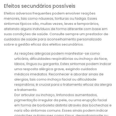
Efeitos secundários possíveis
Efeitos adversos frequentes podem envolver reações
menores, tais como náuseas, tonturas ou fadiga. Esses
sintomas típicos são, muitas vezes, leves e temporários,
afetando alguns indivíduos de forma diferente com base em
suas condições de saúde. Consulte sempre um prestador de
cuidados de saúde para aconselhamento personalizado
sobre a gestão eficaz dos efeitos secundários.
As reações alérgicas podem manifestar-se como
urticária, dificuldades respiratórias ou inchaço da face,
lábios, língua ou garganta. Estes sintomas podem indicar
uma resposta alérgica grave, exigindo cuidados
médicos imediatos. Reconhecer e abordar sinais de
alergias, tais como inchaço facial ou dificuldade
respiratória, é crucial para o tratamento eficaz da alergia
e tratamento.
Dor articular ou inchaço, linfonodos aumentados,
pigmentação irregular da pele, ou uma erupção facial
em forma de borboleta distinta através das bochechas e
nariz são sintomas comuns. Esses sinais podem indicar
condições autoimunes como lúpus, dermatomiosite ou