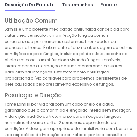
Descrição Do Produto
Testemunhos
Pacote
Utilização Comum
Lamisil é uma potente medicação antifúngica concebida para
tratar tinea versicolor, uma infecção fúngica comum
caracterizada por manchas castanhas, bronzeadas ou
brancas no tronco. É altamente eficaz na abordagem de outras
condições de pele fúngica, incluindo pé de atleta, coceira de
atleta e micose. Lamisil funciona visando fungos sensíveis,
interrompendo a formação de suas membranas celulares
para eliminar infecções. Este tratamento antifúngico
proporciona alívio confiável para problemas persistentes de
pele causados pelo crescimento excessivo de fungos.
Posologia e Direção
Tome Lamisil por via oral com um copo cheio de água,
garantindo que o comprimido é engolido inteiro sem mastigar.
A duração padrão do tratamento para infecções fúngicas
normalmente varia de 6 a 12 semanas, dependendo da
condição. A dosagem apropriada de Lamisil varia com base no
tipo específico de infecção a ser tratada, por isso consulte o