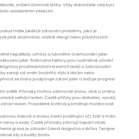
ibiotik, snížení účinnosti léčby. Vždy dokončete celý kurz
ánilo rezistentním infekcím.
pokud máte jakékoli zdravotní problémy, jako je
 své plné anamnéze, včetně alergií nebo předchozích
četně hepatitidy, cirhózy a tukového onemocnění jater.
poškození jater. Rizikovými faktory jsou nadměrné užívání
á diagnóza prostřednictvím krevních testů a zobrazování
čby sahají od změn životního stylu k lékům nebo
yhnout se toxiny podporuje zdraví jater a snižuje progresi
celém světě. Příznaky mohou zahrnovat únavu, otok a změny
ické selhání ledvin. Časté příčiny jsou diabetes, vysoký
 zdraví ledvin. Pravidelné kontroly pomáhají monitorovat
lovou slabost a únavu, často postihující oči, tvář a hrdlo.
 nervy a svaly. Časté příznaky zahrnují kapání víček,
asthenia gravis je zásadní časná diagnóza a léčba. Terapie
vé síly a kvality života.