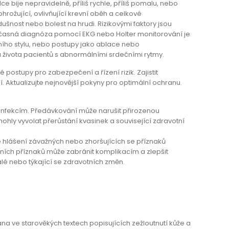
e bije nepravidelně, příliš rychle, příliš pomalu, nebo
ožující, ovlivňující krevní oběh a celkové
dušnost nebo bolest na hrudi. Rizikovými faktory jsou
. Včasná diagnóza pomocí EKG nebo Holter monitorování je
otního stylu, nebo postupy jako ablace nebo
 života pacientů s abnormálními srdečními rytmy.
 postupy pro zabezpečení a řízení rizik. Zajistit
Aktualizujte nejnovější pokyny pro optimální ochranu.
 infekcím. Předávkování může narušit přirozenou
ohly vyvolat přerůstání kvasinek a související zdravotní
 hlášení závažných nebo zhoršujících se příznaků
ačních příznaků může zabránit komplikacím a zlepšit
lé nebo týkající se zdravotních změn.
ve starověkých textech popisujících zežloutnutí kůže a