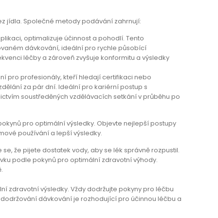
ez jídla. Společné metody podávání zahrnují:
plikaci, optimalizuje účinnost a pohodlí. Tento
vaném dávkování, ideální pro rychle působící
ekvenci léčby a zároveň zvyšuje konformitu a výsledky
pro profesionály, kteří hledají certifikaci nebo
dělání za pár dní. Ideální pro kariérní postup s
ednictvím soustředěných vzdělávacích setkání v průběhu po
pokynů pro optimální výsledky. Objevte nejlepší postupy
mové používání a lepší výsledky.
e se, že pijete dostatek vody, aby se lék správně rozpustil.
ávku podle pokynů pro optimální zdravotní výhody.
.
ní zdravotní výsledky. Vždy dodržujte pokyny pro léčbu
dodržování dávkování je rozhodující pro účinnou léčbu a