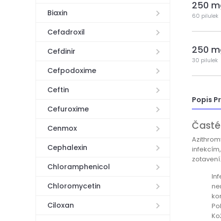
250 m
Biaxin
60 pilulek
Cefadroxil
250 m
Cefdinir
30 pilulek
Cefpodoxime
Ceftin
Popis P
Cefuroxime
Časté
Cenmox
Azithromy
Cephalexin
infekcím
zotavení
Chloramphenicol
In
Chloromycetin
ne
ko
Ciloxan
Po
Ko