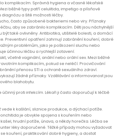
nilo komplikacím. Správná hygiena a včasné lékařské
zi běžné typy patří celulitida, impetigo a plísňové
 diagnózu a šité možnosti léčby.
í ucho, často způsobené bakteriemi nebo viry. Příznaky
 léčbu, aby se zabránilo komplikacím. Děti jsou náchylnější
ýt také ovlivněny. Antibiotika, utišitelé bolesti, a domácí
ce. Preventivní opatření zahrnují zabránění kouření, dobré
ávažným problémům, jako je poškození sluchu nebo
je účinnou léčbu a rychlejší zotavení.
kt, včetně vaginální, anální nebo orální sex. Mezi běžné
zdravotním komplikacím, pokud se neléčí. Procvičování
bránění přenosu STI a ochraně sexuálního zdraví.
evykazují žádné příznaky. Vzdělávání a informovanost jsou
kového blahobytu.
e účinný proti infekcím. Lékaři ji často doporučují k léčbě
 vede k kašlání, sliznice produkce, a dýchací potíže.
bronchitida je obvykle spojena s kouřením nebo
kašel, hrudní potíže, únava, a někdy horečka. Léčba se
counter léky doporučené. Těžké případy mohou vyžadovat
 se kouření, praktikování dobré hygieny, a dostat