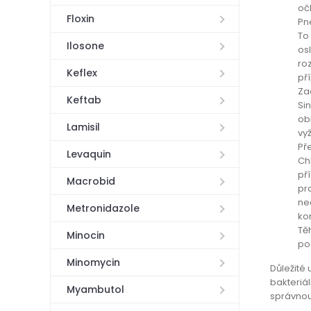
oč
Floxin
Pn
To
Ilosone
os
ro
Keflex
př
Za
Keftab
Sin
ob
Lamisil
vy
Př
Levaquin
Ch
př
Macrobid
pr
ne
Metronidazole
ko
Tě
Minocin
po
Minomycin
Důležité 
bakteriá
Myambutol
správnou