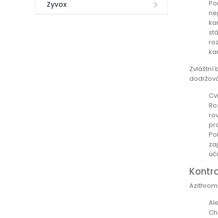
Po
Zyvox
ne
ka
st
ro
ka
Zvláštní 
dodržová
Cvi
Ro
ro
pr
Po
za
úč
Kontr
Azithromy
Al
Ch