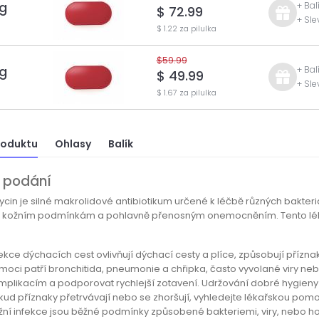
g
+ Bal
$ 72.99
+ Sle
$ 1.22 za pilulka
$59.99
g
+ Bal
$ 49.99
+ Sle
$ 1.67 za pilulka
roduktu
Ohlasy
Balík
 podání
cin je silné makrolidové antibiotikum určené k léčbě různých bakteriá
, kožním podmínkám a pohlavně přenosným onemocněním. Tento lék za
.
fekce dýchacích cest ovlivňují dýchací cesty a plíce, způsobují příznak
moci patří bronchitida, pneumonie a chřipka, často vyvolané viry ne
mplikacím a podporovat rychlejší zotavení. Udržování dobré hygieny a
kud příznaky přetrvávají nebo se zhoršují, vyhledejte lékařskou pomo
žní infekce jsou běžné podmínky způsobené bakteriemi, viry, nebo houby