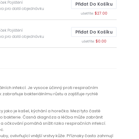
íček Pojištění
Přidat Do Košíku
va pro další objednávku
$27.00
ušetříte:
íček Pojištění
Přidat Do Košíku
va pro další objednávku
$0.00
ušetříte:
lních infekcí. Je vysoce účinný proti respiračním
braňuje bakteriálnímu růstu a zajišťuje rychlé
y jako je kašel, kýchání a horečka. Mezi tyto časté
bo bakterie. Časná diagnóza a léčba může zabránit
 očkování pomáhá snížit riziko respiračních infekcí.
c.
, ovlivňující vnější vrstvy kůže. Příznaky často zahrnují