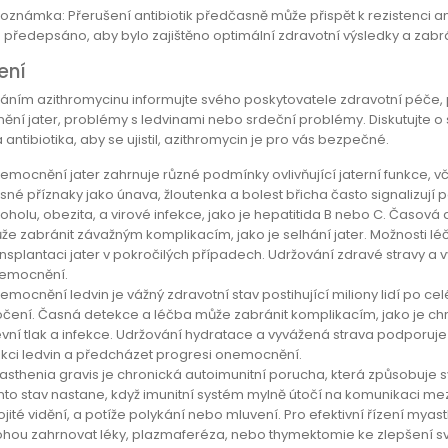
poznámka: Přerušení antibiotik předčasně může přispět k rezistenci ant
je předepsáno, aby bylo zajištěno optimální zdravotní výsledky a zabr
ení
váním azithromycinu informujte svého poskytovatele zdravotní péče, 
ní jater, problémy s ledvinami nebo srdeční problémy. Diskutujte o
 antibiotika, aby se ujistil, azithromycin je pro vás bezpečné.
emocnění jater zahrnuje různé podmínky ovlivňující jaterní funkce, v
sné příznaky jako únava, žloutenka a bolest břicha často signalizují 
koholu, obezita, a virové infekce, jako je hepatitida B nebo C. Časov
že zabránit závažným komplikacím, jako je selhání jater. Možnosti lé
ansplantaci jater v pokročilých případech. Udržování zdravé stravy a v
emocnění.
emocnění ledvin je vážný zdravotní stav postihující miliony lidí po 
čení. Časná detekce a léčba může zabránit komplikacím, jako je chron
evní tlak a infekce. Udržování hydratace a vyvážená strava podporuje
nkci ledvin a předcházet progresi onemocnění.
asthenia gravis je chronická autoimunitní porucha, která způsobuje sva
nto stav nastane, když imunitní systém mylně útočí na komunikaci mezi
ojité vidění, a potíže polykání nebo mluvení. Pro efektivní řízení my
hou zahrnovat léky, plazmaferéza, nebo thymektomie ke zlepšení svalo