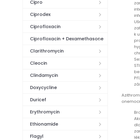
Cipro
za
in
Ciprodex
in
Uš
Ciprofloxacin
za
k 
Ciprofloxacin + Dexamethasone
pr
hy
Clarithromycin
ch
Se
Cleocin
ST
be
Clindamycin
Př
zá
Doxycycline
Azithromy
Duricef
onemocněn
Erythromycin
Br
Ak
Ethionamide
dl
za
Flagyl
lé