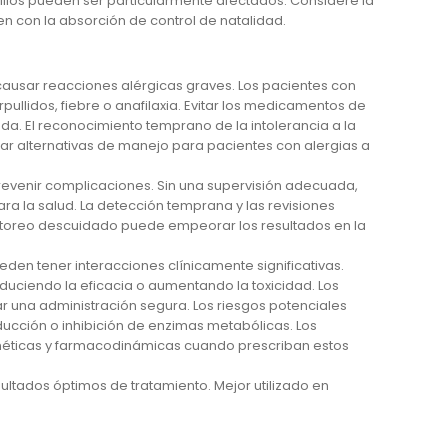
llos pueden ser particularmente afectados. Considere la
n con la absorción de control de natalidad.
 causar reacciones alérgicas graves. Los pacientes con
llidos, fiebre o anafilaxia. Evitar los medicamentos de
ada. El reconocimiento temprano de la intolerancia a la
r alternativas de manejo para pacientes con alergias a
evenir complicaciones. Sin una supervisión adecuada,
ra la salud. La detección temprana y las revisiones
onitoreo descuidado puede empeorar los resultados en la
den tener interacciones clínicamente significativas.
duciendo la eficacia o aumentando la toxicidad. Los
r una administración segura. Los riesgos potenciales
nducción o inhibición de enzimas metabólicas. Los
éticas y farmacodinámicas cuando prescriban estos
ltados óptimos de tratamiento. Mejor utilizado en