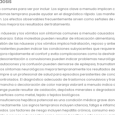
dosis
 comunes para ver por incluir. Los signos clave a menudo implican 
ntomas temprano puede ayudar en el diagnóstico rápido. Las manife
n. Los efectos observables frecuentemente sirven como señales de 
gnos mejora los resultados del tratamiento.
s náuseas y los vómitos son síntomas comunes a menudo causados po
barazo. Estas molestias pueden resultar de intoxicación alimentar
stión de las náuseas y los vómitos implica hidratación, reposo y an
rsistentes pueden indicar las condiciones subyacentes que requiere
jora rápidamente el confort y evita complicaciones como la deshidr
 desorientación o convulsiones pueden indicar problemas neurológi
cautaciones y la confusión pueden derivarse de epilepsia, traumati
tos síntomas neurológicos mejora tempranamente los resultados del 
empre a un profesional de salud para episodios persistentes de con
controlados. El diagnóstico adecuado de trastornos convulsivos y tr
 mancha o decoloración de color naranja visbrant a menudo indica 
ange puede resultar de oxidación, depósitos minerales o degradaci
perficies como metal, tejido o tejidos biológicos.
 insuficiencia hepática potencial es una condición médica grave do
rrectamente. Los signos tempranos incluyen ictericia, fatiga e infla
pidos. Los factores de riesgo incluyen hepatitis crónica, consumo e