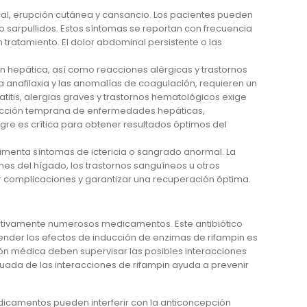
l, erupción cutánea y cansancio. Los pacientes pueden
 sarpullidos. Estos síntomas se reportan con frecuencia
tratamiento. El dolor abdominal persistente o las
ón hepática, así como reacciones alérgicas y trastornos
a anafilaxia y las anomalías de coagulación, requieren un
atitis, alergias graves y trastornos hematológicos exige
tección temprana de enfermedades hepáticas,
gre es crítica para obtener resultados óptimos del
menta síntomas de ictericia o sangrado anormal. La
es del hígado, los trastornos sanguíneos u otros
r complicaciones y garantizar una recuperación óptima.
cativamente numerosos medicamentos. Este antibiótico
ender los efectos de inducción de enzimas de rifampin es
ón médica deben supervisar las posibles interacciones
ada de las interacciones de rifampin ayuda a prevenir
edicamentos pueden interferir con la anticoncepción