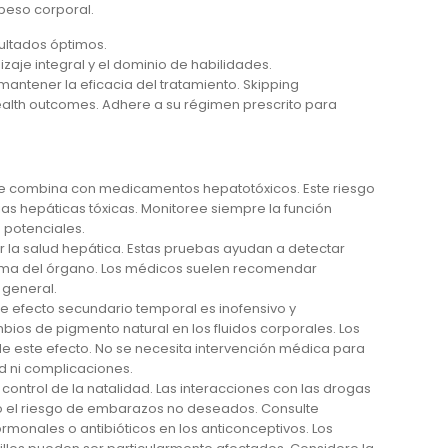
 peso corporal.
ltados óptimos.
izaje integral y el dominio de habilidades.
 mantener la eficacia del tratamiento. Skipping
ealth outcomes. Adhere a su régimen prescrito para
e combina con medicamentos hepatotóxicos. Este riesgo
cias hepáticas tóxicas. Monitoree siempre la función
 potenciales.
ar la salud hepática. Estas pruebas ayudan a detectar
tima del órgano. Los médicos suelen recomendar
 general.
e efecto secundario temporal es inofensivo y
ios de pigmento natural en los fluidos corporales. Los
e este efecto. No se necesita intervención médica para
ud ni complicaciones.
ontrol de la natalidad. Las interacciones con las drogas
o el riesgo de embarazos no deseados. Consulte
monales o antibióticos en los anticonceptivos. Los