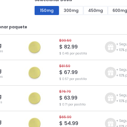
150mg
300mg
450mg
600m
onar paquete
$99.59
g
+ Segu
$ 82.99
+ 10% 
las
$ 0.46 por pastilla
$81.59
g
+ Segu
$ 67.99
+ 10% 
as
$ 0.57 por pastilla
$76.79
g
+ Segu
$ 63.99
+ 10% 
as
$ 0.71 por pastilla
$65.99
g
+ Segu
$ 54.99
+ 10% 