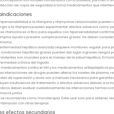
ticonceptivos hormonales combinados como pastillas, parches o ani
otección de copia de seguridad si toma medicamentos que interfiere
aindicaciones
 hipersensibilidad a la rifampina y rifamycinas relacionadas pueden
ergia a la rifampina pueden experimentar efectos adversos como sarpu
ase rifamicina es crítico para aquellos con hipersensibilidad confirm
fampina ayuda a prevenir complicaciones graves. Se deben considera
amicina.
 enfermedad hepática avanzada requiere monitoreo regular para pr
s condiciones hepáticas graves pueden dar lugar a graves riesgos pa
nsistentes son cruciales para el manejo de la salud hepática. El m
fermedad crónica del hígado.
s medicamentos contra el VIH y los medicamentos antiepilepticos pue
tas interacciones de drogas pueden alterar los niveles de plasma, re
ustes de supervisión y dosis son a menudo necesarios para garantiza
cluyen insuficiencia de tratamiento o efectos adversos debido a la i
dicos deben evaluar cuidadosamente las interacciones farmacocin
rmacos juntos.
 se recomienda como monoterapia. Evite usar solo para obtener resu
mbinación con otras terapias.
les efectos secundarios