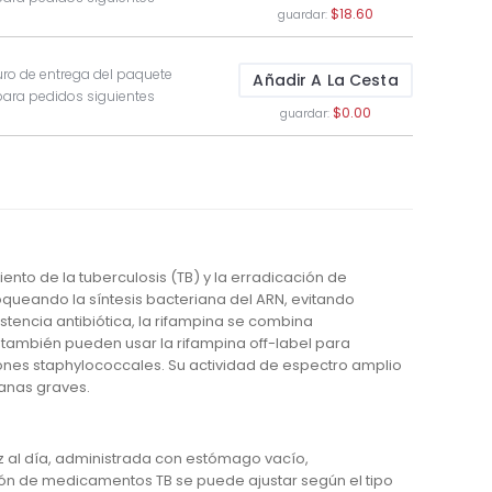
$18.60
guardar:
ro de entrega del paquete
Añadir A La Cesta
para pedidos siguientes
$0.00
guardar:
iento de la tuberculosis (TB) y la erradicación de
queando la síntesis bacteriana del ARN, evitando
stencia antibiótica, la rifampina se combina
ambién pueden usar la rifampina off-label para
cciones staphylococcales. Su actividad de espectro amplio
ianas graves.
z al día, administrada con estómago vacío,
ión de medicamentos TB se puede ajustar según el tipo