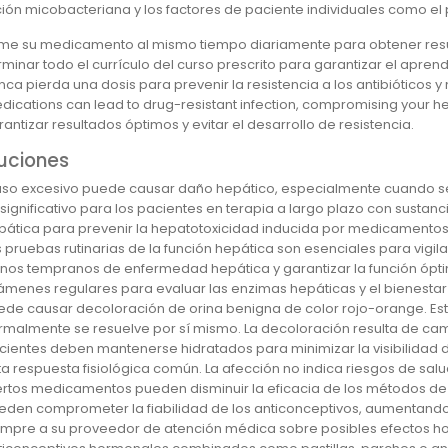
ción micobacteriana y los factores de paciente individuales como el
me su medicamento al mismo tiempo diariamente para obtener resu
rminar todo el currículo del curso prescrito para garantizar el aprend
nca pierda una dosis para prevenir la resistencia a los antibióticos y
dications can lead to drug-resistant infection, compromising your h
rantizar resultados óptimos y evitar el desarrollo de resistencia.
uciones
 uso excesivo puede causar daño hepático, especialmente cuando s
 significativo para los pacientes en terapia a largo plazo con sustan
pática para prevenir la hepatotoxicidad inducida por medicamentos
s pruebas rutinarias de la función hepática son esenciales para vigil
gnos tempranos de enfermedad hepática y garantizar la función óp
ámenes regulares para evaluar las enzimas hepáticas y el bienestar
ede causar decoloración de orina benigna de color rojo-orange. Est
rmalmente se resuelve por sí mismo. La decoloración resulta de camb
cientes deben mantenerse hidratados para minimizar la visibilidad d
ta respuesta fisiológica común. La afección no indica riesgos de sal
ertos medicamentos pueden disminuir la eficacia de los métodos de c
eden comprometer la fiabilidad de los anticonceptivos, aumentand
empre a su proveedor de atención médica sobre posibles efectos hor