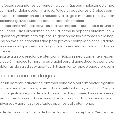
s efectos secundarios comunes incluyen náuseas, malestar estomaca
perimentar dolor abdominal leve, fatiga o reacciones alérgicas como
n varios medicamentos. La náusea y la fatiga a menudo resuelven sin 
upciones graves pueden requerir atención médica.
s afecciones médicas severas incluyen hepatitis, que afecta la funci
nguíneos. Estos problemas de salud, como la hepatitis autoinmune, l
agnóstico y tratamiento rápidos. La gestión de los síntomas de la hep
ención médica especializada para prevenir complicaciones. La de
acciones de hipersensibilidad y condiciones relacionadas con la san
ciente.
nsulte a un proveedor de atención médica inmediatamente si experi
aluación médica temprana es crucial para diagnosticar las condicion
oblemas de salud subyacentes. El tratamiento rápido puede preveni
cciones con las drogas
 es un potente inductor de enzimas conocido para impactar signifi
úa con varios fármacos, alterando su metabolismo y eficacia. Compr
para la gestión segura de medicamentos. Los proveedores de atenci
medicamentos cuando se prescribe la rifampina. La conciencia adecu
adversos y garantiza resultados óptimos del tratamiento.
ede disminuir la eficacia de las píldoras anticonceptivas. Ciertos m