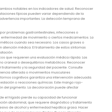
cambios notables en los indicadores de salud. Reconocer
staciones típicas pueden variar dependiendo de la
advertencia importantes. La detección temprana de
r problemas gastrointestinales, infecciones o
ia, enfermedad de movimiento o ciertos medicamentos. La
tieméticos cuando sea necesario. Los casos graves o
n atención médica. El tratamiento de estos síntomas
atación.
cos que requieren una evaluación médica rápida. Las
smo craneal o desequilibrios metabólicos. Reconocer
tratamiento y la seguridad del paciente. Consulte
ciencia alterada o movimientos musculares
astornos cognitivos garantiza una intervención adecuada.
oxidación o reacciones químicas. Este mango rojo-
ón del pigmento. La decoloración puede afectar
nde el hígado pierde su capacidad de funcionar
mación abdominal, que requiere diagnóstico y tratamiento
xcesivo de alcohol y enfermedad hepática grasa. Hacer