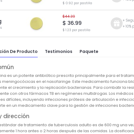
as
$ 0.92 por pastilla
$44.39
g
+ Segu
$ 36.99
+ 10% 
as
$ 1.23 por pastilla
ción De Producto
Testimonios
Paquete
omún
ina es un potente antibiótico prescrito principalmente para el tratam
s meningocócicas en el nasofaringe. Este medicamento funciona blo
te el crecimiento y la replicación bacterianas. Para combatir la resi
te con otros fármacos TB en regímenes multidrogas. Los médicos t
es difíciles, incluyendo infecciones prótesis de articulación e infe
erte en un medicamento clave para la gestión de infecciones bacter
y dirección
 estándar de tratamiento de tuberculosis adulto es de 600 mg una ve
lemente 1 hora antes o 2 horas después de las comidas. La dosificac