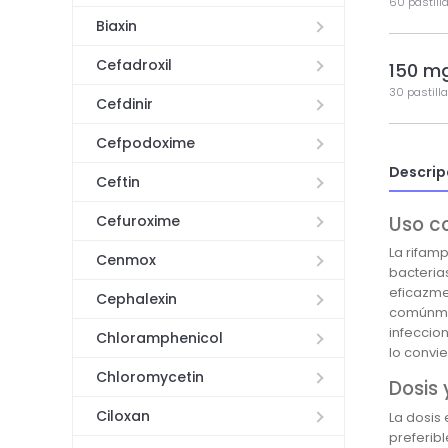
60 pastill
Biaxin
Cefadroxil
150 m
30 pastill
Cefdinir
Cefpodoxime
Descrip
Ceftin
Uso c
Cefuroxime
La rifamp
Cenmox
bacteria
eficazmen
Cephalexin
comúnmen
infeccion
Chloramphenicol
lo convi
Chloromycetin
Dosis 
Ciloxan
La dosis
preferib