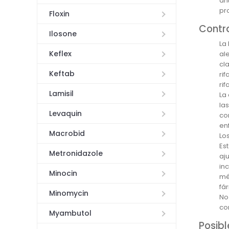
an
pr
Floxin
Contr
Ilosone
La
Keflex
al
cl
Keftab
ri
rif
Lamisil
La
la
Levaquin
co
en
Macrobid
Lo
Es
Metronidazole
aj
in
Minocin
mé
fá
Minomycin
No
co
Myambutol
Posib