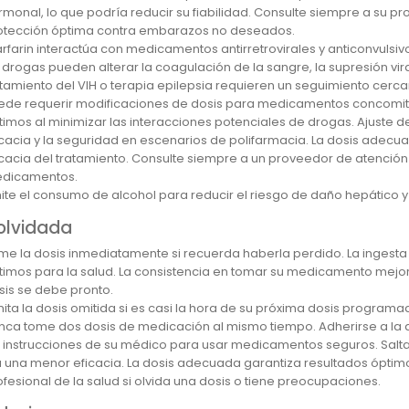
rmonal, lo que podría reducir su fiabilidad. Consulte siempre a su 
otección óptima contra embarazos no deseados.
rfarin interactúa con medicamentos antirretrovirales y anticonvulsivo
 drogas pueden alterar la coagulación de la sangre, la supresión viral
atamiento del VIH o terapia epilepsia requieren un seguimiento cerca
ede requerir modificaciones de dosis para medicamentos concomitan
timos al minimizar las interacciones potenciales de drogas. Ajuste 
icacia y la seguridad en escenarios de polifarmacia. La dosis adecu
icacia del tratamiento. Consulte siempre a un proveedor de atenció
dicamentos.
mite el consumo de alcohol para reducir el riesgo de daño hepático y 
 olvidada
me la dosis inmediatamente si recuerda haberla perdido. La ingest
timos para la salud. La consistencia en tomar su medicamento mejora 
sis se debe pronto.
ita la dosis omitida si es casi la hora de su próxima dosis programa
nca tome dos dosis de medicación al mismo tiempo. Adherirse a la do
s instrucciones de su médico para usar medicamentos seguros. Salta
a una menor eficacia. La dosis adecuada garantiza resultados óptimos
ofesional de la salud si olvida una dosis o tiene preocupaciones.