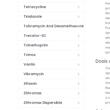
ho
Tetracycline
pr
Wa
Tinidazole
de
tr
Tobramycin And Dexamethasone
Pu
óp
Trecator-SC
ef
ef
Trimethoprim
me
Li
Trimox
Dosis
Vantin
To
óp
Vibramycin
do
Om
Xifaxan
Nu
la
Zithromax
o 
Zithromax Dispersible
pr