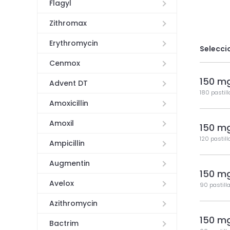
Flagyl
Zithromax
Erythromycin
Selecci
Cenmox
150 m
Advent DT
180 pastil
Amoxicillin
Amoxil
150 m
120 pastill
Ampicillin
Augmentin
150 m
Avelox
90 pastill
Azithromycin
150 m
Bactrim