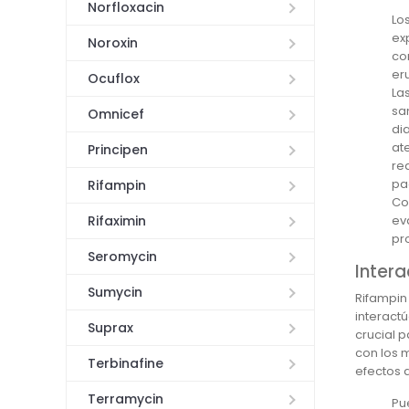
Norfloxacin
Lo
ex
Noroxin
co
er
Ocuflox
La
sa
Omnicef
di
at
Principen
re
pa
Rifampin
Co
Rifaximin
ev
pr
Seromycin
Intera
Sumycin
Rifampin
interact
Suprax
crucial 
con los 
Terbinafine
efectos 
Terramycin
Pu