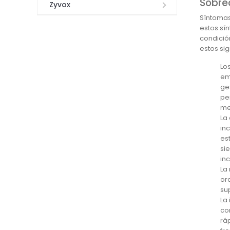
Sobre
Zyvox
Síntomas
estos sí
condició
estos si
Lo
em
ge
pe
me
La
in
es
si
in
La
or
su
La
co
rá