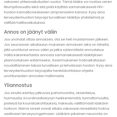
vakavien yhteisvaikutusten vuoksi. Tämä lääke voi nostaa veren
litiumpitoisuutta eikä sitä pidä käyttää samanaikaisesti HIV-
hoidon kannalta keskeisen amprenaviirin kanssa. Kysy aina
terveydenhuollon tarjoaja turvallinen lääkitys yhdistelmiä ja
välttää haittavaikutuksia.
Annos on jäänyt väliin
Jos unohdat ottaa annoksen, ota se heti muistamisen jälkeen.
Jos seuraavan aikataulun mukaisen annoksen aika on lähellä,
jätä unohtunut annos väliin ja jatka säännöllistä annostelua.
Vältä kaksinkertaista annosta samanaikaisesti lääkityksen
yliannostuksen estämiseksi. Asianmukainen hoitoaikataulun
noudattaminen takaa turvallisen ja tehokkaan hoidon. Kysy aina
terveydenhuollon tarjoajalta henkilökohtaisia ohjeita
unohtuneiden annosten hallinnasta.
Yliannostus
Jos sinulla esiintyy jatkuvaa pahoinvointia, oksentelua,
huimausta, koordinaatiokyvyn heikkenemistä, tunnottomuutta,
pistelyä tai kouristuskohtauksia, hakeudu välittömästi lääkärin
hoitoon. Nämä oireet voivat viitata vakavaan kiireellistä hoitoa
vaativaan terveysongelmaan. Lääkärin pikainen neuvonta on