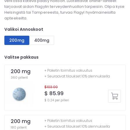
verkossa kätevä pääsy hoitoon. Luotettavat online-lähteet
tarjoavat aidon Flagylin terveydenhuollon tarpeisiin. Olipa kyse
Helsingistä tai Tampereesta, turvaa Flagyl hyvämaineisilta
apteekeilta.
Valikoi Annoskoot
200mg
400mg
Valitse pakkaus
200 mg
+ Paketin toimitus vakuutus
+ Seuraavat tilaukset 10% alennuksella
360 pillerit
$103.00
$ 85.99
$ 0.24 per pilleri
200 mg
+ Paketin toimitus vakuutus
+ Seuraavat tilaukset 10% alennuksella
180 pillerit