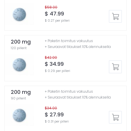
$58.00
$ 47.99
$ 0.27 per pilleri
200 mg
+ Paketin toimitus vakuutus
+ Seuraavat tilaukset 10% alennuksella
120 pillerit
$42.00
$ 34.99
$ 0.29 per pilleri
200 mg
+ Paketin toimitus vakuutus
+ Seuraavat tilaukset 10% alennuksella
90 pillerit
$34.00
$ 27.99
$ 0.31 per pilleri