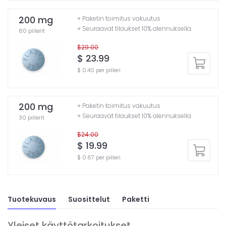
200 mg
+ Paketin toimitus vakuutus
+ Seuraavat tilaukset 10% alennuksella
60 pillerit
$29.00
$ 23.99
$ 0.40 per pilleri
200 mg
+ Paketin toimitus vakuutus
+ Seuraavat tilaukset 10% alennuksella
30 pillerit
$24.00
$ 19.99
$ 0.67 per pilleri
Tuotekuvaus
Suosittelut
Paketti
Yleiset käyttötarkoitukset