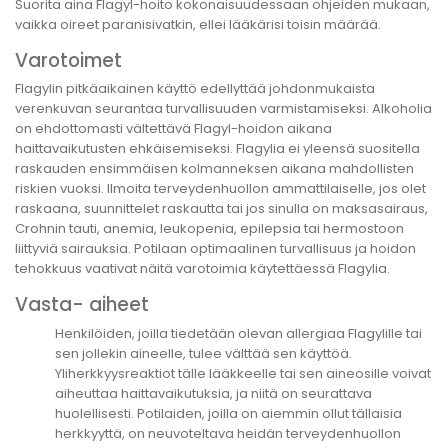
Suorita aina Flagyl-hoito kokonaisuudessaan ohjeiden mukaan,
vaikka oireet paranisivatkin, ellei lääkärisi toisin määrää.
Varotoimet
Flagylin pitkäaikainen käyttö edellyttää johdonmukaista
verenkuvan seurantaa turvallisuuden varmistamiseksi. Alkoholia
on ehdottomasti vältettävä Flagyl-hoidon aikana
haittavaikutusten ehkäisemiseksi. Flagylia ei yleensä suositella
raskauden ensimmäisen kolmanneksen aikana mahdollisten
riskien vuoksi. Ilmoita terveydenhuollon ammattilaiselle, jos olet
raskaana, suunnittelet raskautta tai jos sinulla on maksasairaus,
Crohnin tauti, anemia, leukopenia, epilepsia tai hermostoon
liittyviä sairauksia. Potilaan optimaalinen turvallisuus ja hoidon
tehokkuus vaativat näitä varotoimia käytettäessä Flagylia.
Vasta- aiheet
Henkilöiden, joilla tiedetään olevan allergiaa Flagylille tai
sen jollekin aineelle, tulee välttää sen käyttöä.
Yliherkkyysreaktiot tälle lääkkeelle tai sen aineosille voivat
aiheuttaa haittavaikutuksia, ja niitä on seurattava
huolellisesti. Potilaiden, joilla on aiemmin ollut tällaisia
herkkyyttä, on neuvoteltava heidän terveydenhuollon