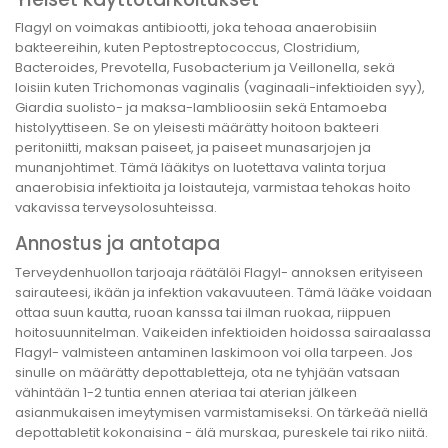
Flagyl on voimakas antibiootti, joka tehoaa anaerobisiin
bakteereihin, kuten Peptostreptococcus, Clostridium,
Bacteroides, Prevotella, Fusobacterium ja Veillonella, sekä
loisiin kuten Trichomonas vaginalis (vaginaali-infektioiden syy),
Giardia suolisto- ja maksa-lamblioosiin sekä Entamoeba
histolyyttiseen. Se on yleisesti määrätty hoitoon bakteeri
peritoniitti, maksan paiseet, ja paiseet munasarjojen ja
munanjohtimet. Tämä lääkitys on luotettava valinta torjua
anaerobisia infektioita ja loistauteja, varmistaa tehokas hoito
vakavissa terveysolosuhteissa.
Annostus ja antotapa
Terveydenhuollon tarjoaja räätälöi Flagyl- annoksen erityiseen
sairauteesi, ikään ja infektion vakavuuteen. Tämä lääke voidaan
ottaa suun kautta, ruoan kanssa tai ilman ruokaa, riippuen
hoitosuunnitelman. Vaikeiden infektioiden hoidossa sairaalassa
Flagyl- valmisteen antaminen laskimoon voi olla tarpeen. Jos
sinulle on määrätty depottabletteja, ota ne tyhjään vatsaan
vähintään 1-2 tuntia ennen ateriaa tai aterian jälkeen
asianmukaisen imeytymisen varmistamiseksi. On tärkeää niellä
depottabletit kokonaisina - älä murskaa, pureskele tai riko niitä.