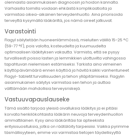
olennaista asianmukaisen diagnoosin ja hoidon kannalta.
Varhaisilla toimilla voidaan ehkäistä komplikaatioita ja
varmistaa oikea-aikainen terveydenhuolto. Aina priorisoida
terveyttä kysymällä lääkäriltä, jos nämä oireet jatkuvat.
Varastointi
Flagyl säilytetään huoneenlämmössä, mieluiten välillä 15-25 °C
(59-77 °F), pois valolta, kosteudelta ja kuumuudelta
optimaalisen lääkityksen vakautta. Varmista, että se pysyy
turvallisesti poissa lasten ja lemmikkien ulottuvilta vahingossa
tapahtuvan nielemisen estämiseksi. Tarkista aina viimeinen
käyttöpäivämäärä ennen käyttöä ja hävitä kaikki vanhentuneet
Flagyl- tabletit turvallisuuden ja tehon ylläpitämiseksi. Flagylin
asianmukainen säilytys varmistaa sen tehon ja auttaa
välttämään mahdollisia terveysriskejä.
Vastuuvapauslauseke
Tämä sisältö tarjoaa yleisiä oivalluksia lääkitys ja ei pitäisi
korvata henkilökohtaista lääkärin neuvoja terveydenhuollon
ammattilainen. Kysy aina lääkäriltäsi tai apteekista
erityissuosituksia, jotka on räätälöity tarpeisiisi. Vaikka pyrimme
täsmällisyyteen, emme voi varmistaa tietojen täydellisyyttä