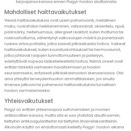
tarjoajansa kanssa ennen Flagyl-hoidon aloittamista.
Mahdolliset haittavaikutukset
Yleisiä haittavaikutuksia ovat usein pahoinvointi, metallinen
maku, ruokahalun heikkeneminen, vatsavaivat, oksentelu, ripuli,
päänsärky, heitehuimaus, allergiset reaktiot, kuten ihottuma tai
nokkosihottuma, vähentynyt valkosolujen määrä ja punertavan
ruskea virtsa potilailla, jotka saavat pitkäaikaista hoitoa. Vaikeat
haittavaikutukset, kuten kouristuskohtaukset tai hermovauriot,
jotka johtavat raajojen tunnottomuuteen ja pistelyyn,
edellyttävät nopeaa lääketieteellistä hoitoa. Nämä oireet ovat
erittäin tärkeitä varhaisen havaitsemisen ja hoidon
seuraamiseksi, erityisesti pitkäaikaishoidon skenaarioissa. Ota
aina yhteyttä terveydenhuollon ammattilaiseen, jos sinulla
ilmenee jatkuvia tai pahenevia haittavaikutuksia turvallisen
hoidon varmistamiseksi.
Yhteisvaikutukset
Flagyl on erittäin yhteensopiva sulfonamidien ja monien
antibioottien kanssa, mutta sitä ei saa yhdistää disulfiraamiin,
tiettyihin antikoagulantteihin tai tiettyihin lihasrelaksantteihin.
Alkoholin käyttö on ehdottomasti kielletty Flagyl- hoidon aikana