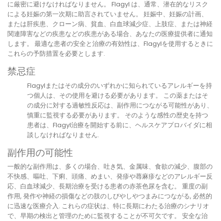
に厳密に避けなければなりません。 Flagyl は、通常、潜在的なリスク
による妊娠の第一次期に助言されていません。 妊娠中、妊娠の計画、
または肝疾患、クローン病、貧血、白血球減少症、上肢症、または神経
関連障害などの疾患などの疾患がある場合、あなたの医療提供者に通知
します。 最適な患者の安全と治療の有効性は、Flagylを使用するときに
これらの予防措置を必要とします.
禁忌症
Flagylまたはその成分のいずれかに知られているアレルギーを持
つ個人は、その使用を避ける必要があります。 この薬またはそ
の成分に対する過敏性反応は、副作用につながる可能性があり、
慎重に監視する必要があります。 そのような感性の歴史を持つ
患者は、Flagyl治療を開始する前に、ヘルスケアプロバイダに相
談しなければなりません.
副作用の可能性
一般的な副作用は、多くの場合、吐き気、金属味、食欲の減少、腹部の
不快感、嘔吐、下痢、頭痛、めまい、発疹や蕁麻疹などのアレルギー反
応、白血球減少、長期治療を受ける患者の赤茶色尿を含む。 重度の副
作用, 発作や神経の損傷などの肢のしびやしやつまみにつながる, 必然的
に迅速な医療介入. これらの症状は、特に長期にわたる治療のシナリオ
で、早期の検出と管理のために監視することが不可欠です。 安全な治