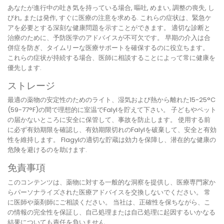
あなたが進行中の吐き気を持っている場合, 嘔吐, めまい, 調整の喪失, し
びれ, または発作, すぐに医療の注意を求める. これらの症状は、緊急ケ
アを必要とする深刻な健康問題を示すことができます。 適切な診断と
治療のために、予防医学のアドバイスが不可欠です。 早期の介入は合
併症を防ぎ、タイムリーな医療サポートを確保するのに役立ちます。
これらの症状が持続する場合、医師に相談することによって常に健康を
優先します.
ストレージ
最適の薬物の安定性のためのライト、湿気および熱から離れた15-25°C
(59-77°F)の間で理想的に室温でFalylを貯えて下さい。 子どもやペット
の届かないところに安全に保管して、事故を防止します。 使用する前
に必ず有効期限を確認し、有効期限切れのFalylを破棄して、安全と有効
性を維持します。 Flagylの適切な貯蔵は効力を保障し、潜在的な健康の
危険を避けるのを助けます.
免責事項
このコンテンツは、薬物に対する一般的な洞察を提供し、医療専門家か
らパーソナライズされた医療アドバイスを交換しないでください。 常
に医師や薬剤師にご相談ください。 当社は、正確性を保ちながら、こ
の情報の完全性を保証し、自己処理または自己処理に起因するいかなる
結果についても責任を負いません.