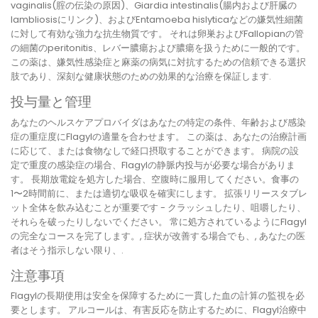
vaginalis(腟の伝染の原因)、Giardia intestinalis(腸内および肝臓の
lambliosisにリンク)、およびEntamoeba hislyticaなどの嫌気性細菌
に対して有効な強力な抗生物質です。 それは卵巣およびFallopianの管
の細菌のperitonitis、レバー膿瘍および膿瘍を扱うために一般的です。
この薬は、嫌気性感染症と麻薬の病気に対抗するための信頼できる選択
肢であり、深刻な健康状態のための効果的な治療を保証します.
投与量と管理
あなたのヘルスケアプロバイダはあなたの特定の条件、年齢および感染
症の重症度にFlagylの適量を合わせます。 この薬は、あなたの治療計画
に応じて、または食物なしで経口摂取することができます。 病院の設
定で重度の感染症の場合、Flagylの静脈内投与が必要な場合がありま
す。 長期放電錠を処方した場合、空腹時に服用してください。食事の
1〜2時間前に、または適切な吸収を確実にします。 拡張リリースタブレ
ット全体を飲み込むことが重要です - クラッシュしたり、咀嚼したり、
それらを破ったりしないでください。 常に処方されているようにFlagyl
の完全なコースを完了します。, 症状が改善する場合でも、, あなたの医
者はそう指示しない限り、.
注意事項
Flagylの長期使用は安全を保障するために一貫した血の計算の監視を必
要とします。 アルコールは、有害反応を防止するために、Flagyl治療中