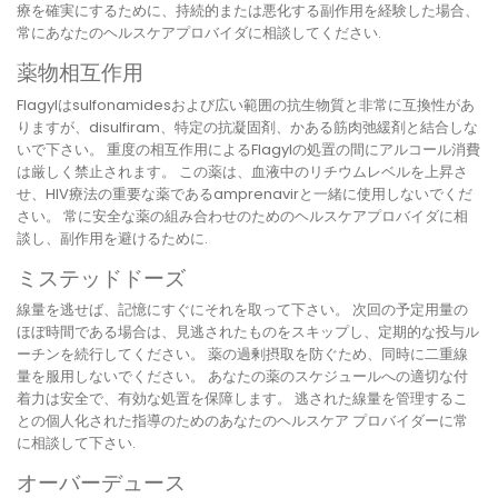
療を確実にするために、持続的または悪化する副作用を経験した場合、
常にあなたのヘルスケアプロバイダに相談してください.
薬物相互作用
Flagylはsulfonamidesおよび広い範囲の抗生物質と非常に互換性があ
りますが、disulfiram、特定の抗凝固剤、かある筋肉弛緩剤と結合しな
いで下さい。 重度の相互作用によるFlagylの処置の間にアルコール消費
は厳しく禁止されます。 この薬は、血液中のリチウムレベルを上昇さ
せ、HIV療法の重要な薬であるamprenavirと一緒に使用しないでくだ
さい。 常に安全な薬の組み合わせのためのヘルスケアプロバイダに相
談し、副作用を避けるために.
ミステッドドーズ
線量を逃せば、記憶にすぐにそれを取って下さい。 次回の予定用量の
ほぼ時間である場合は、見逃されたものをスキップし、定期的な投与ル
ーチンを続行してください。 薬の過剰摂取を防ぐため、同時に二重線
量を服用しないでください。 あなたの薬のスケジュールへの適切な付
着力は安全で、有効な処置を保障します。 逃された線量を管理するこ
との個人化された指導のためのあなたのヘルスケア プロバイダーに常
に相談して下さい.
オーバーデュース