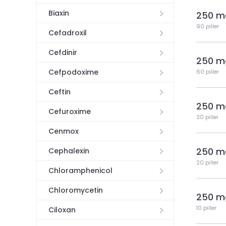
Biaxin
250 m
90 piller
Cefadroxil
Cefdinir
250 m
Cefpodoxime
60 piller
Ceftin
250 m
Cefuroxime
30 piller
Cenmox
250 m
Cephalexin
20 piller
Chloramphenicol
Chloromycetin
250 m
10 piller
Ciloxan