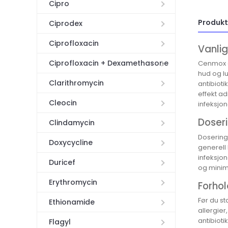
Cipro
Produkt
Ciprodex
Ciprofloxacin
Vanlig
Ciprofloxacin + Dexamethasone
Cenmox e
hud og lu
Clarithromycin
antibioti
effekt ad
Cleocin
infeksjon
Doseri
Clindamycin
Doseringe
Doxycycline
generell
infeksjon
Duricef
og minima
Erythromycin
Forhol
Før du st
Ethionamide
allergier
antibioti
Flagyl