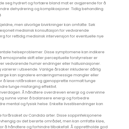
lde seg hydrert og fortære bland mat er avgjørende for å
hindre dehydrering og komplikasjoner. Tidlig behandling
.
jeldne, men alvorlige bivirkninger kan omfatte: Søk
ofesjonell medisinsk konsultasjon for vedvarende
rg for rettidig medisinsk intervensjon for eventuelle nye
mentale helseproblemer. Disse symptomene kan indikere
på emosjonelle skift eller perceptuelle forstyrrelser er
ever vedvarende humør endringer eller hallusinasjoner.
arierer i utseende. Vanlige årsaker inkluderer dårlig
gefarge kan signalere ernæringsmessige mangler eller
or å løse rotårsaken og gjenopprette normalt tunge
dre tunge misfarging effektivt.
e hverdagen. Å håndtere overdreven energi og overvinne
on og sunne vaner å balansere energi og forbedre
 mental og fysisk helse. Enkelte livsstilsendringer kan
te forårsaket av Candida arter. Disse soppinfeksjonene
 avhengig av det berørte området, men kan omfatte kløe,
for å håndtere og forhindre tilbakefall. Å opprettholde god