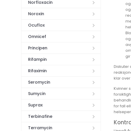
Norfloxacin
og
og
Noroxin
red
me
Ocuflox
he
Bl
Omnicef
og
av
Principen
oms
gi
Rifampin
Diskuter 
Rifaximin
reaksjone
klar over
Seromycin
Kvinner 
Sumycin
forsikti
behandli
Suprax
for fall 
helsepers
Terbinafine
Kontra
Terramycin
Unngå å t