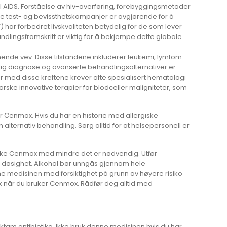
il AIDS. Forståelse av hiv-overføring, forebyggingsmetoder
e test- og bevissthetskampanjer er avgjørende for å
T) har forbedret livskvaliteten betydelig for de som lever
lingsframskritt er viktig for å bekjempe dette globale
ende vev. Disse tilstandene inkluderer leukemi, lymfom
lig diagnose og avanserte behandlingsalternativer er
ter med disse kreftene krever ofte spesialisert hematologi
tforske innovative terapier for blodceller maligniteter, som
tar Cenmox. Hvis du har en historie med allergiske
 alternativ behandling. Sørg alltid for at helsepersonell er
ruke Cenmox med mindre det er nødvendig. Utfør
ke døsighet. Alkohol bør unngås gjennom hele
ne medisinen med forsiktighet på grunn av høyere risiko
tisk når du bruker Cenmox. Rådfør deg alltid med
laktam antibiotika. Ikke bruk denne medisinen hvis du har