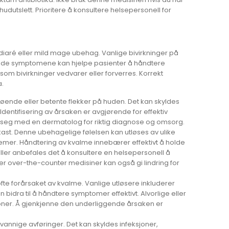
udutslett. Prioritere å konsultere helsepersonell for
diaré eller mild mage ubehag. Vanlige bivirkninger på
milde symptomene kan hjelpe pasienter å håndtere
som bivirkninger vedvarer eller forverres. Korrekt
a.
kløende eller betente flekker på huden. Det kan skyldes
 Identifisering av årsaken er avgjørende for effektiv
e seg med en dermatolog for riktig diagnose og omsorg.
kast. Denne ubehagelige følelsen kan utløses av ulike
lemer. Håndtering av kvalme innebærer effektivt å holde
feller anbefales det å konsultere en helsepersonell å
er over-the-counter medisiner kan også gi lindring for
e forårsaket av kvalme. Vanlige utløsere inkluderer
n bidra til å håndtere symptomer effektivt. Alvorlige eller
oner. Å gjenkjenne den underliggende årsaken er
 vannige avføringer. Det kan skyldes infeksjoner,