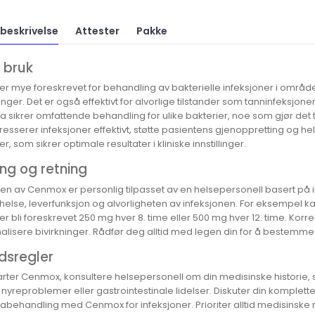
beskrivelse
Attester
Pakke
 bruk
r mye foreskrevet for behandling av bakterielle infeksjoner i område
nger. Det er også effektivt for alvorlige tilstander som tanninfeksjone
ka sikrer omfattende behandling for ulike bakterier, noe som gjør det t
resserer infeksjoner effektivt, støtte pasientens gjenoppretting og hel
er, som sikrer optimale resultater i kliniske innstillinger.
ng og retning
n av Cenmox er personlig tilpasset av en helsepersonell basert på ind
 helse, leverfunksjon og alvorligheten av infeksjonen. For eksempel 
er bli foreskrevet 250 mg hver 8. time eller 500 mg hver 12. time. Korrek
lisere bivirkninger. Rådfør deg alltid med legen din for å bestemme r
dsregler
arter Cenmox, konsultere helsepersonell om din medisinske historie, s
, nyreproblemer eller gastrointestinale lidelser. Diskuter din komplett
kabehandling med Cenmox for infeksjoner. Prioriter alltid medisinske 