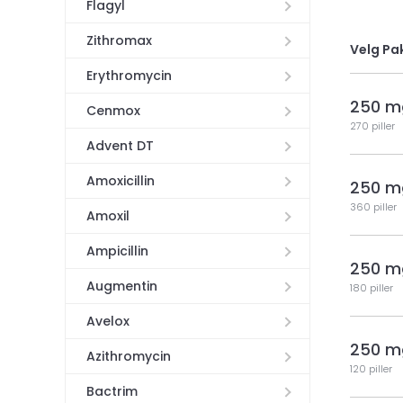
Flagyl
Zithromax
Velg Pa
Erythromycin
250 m
Cenmox
270 piller
Advent DT
Amoxicillin
250 m
360 piller
Amoxil
Ampicillin
250 m
Augmentin
180 piller
Avelox
250 m
Azithromycin
120 piller
Bactrim