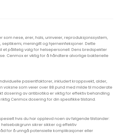
r som nese, ører, hals, urinveier, reproduksjonssystem,
r, septikemi, meningitt og hjerneinfeksjoner. Dette
il et pålitelig valg for helsepersonell. Dens bredspekter
se. Cenmox er viktig for å håndtere alvorlige bakterielle
ividuelle pasientfaktorer, inkludert kroppsvekt, alder,
kan voksne som veier over 88 pund med milde til moderate
t dosering av antibiotika er viktig for effektiv behandling
iktig Cenmox dosering for din spesifikke tilstand.
pesielt hvis du har opplevd noen av følgende tilstander:
e helsebakgrunn sikrer sikker og effektiv
råd for å unngå potensielle komplikasjoner eller