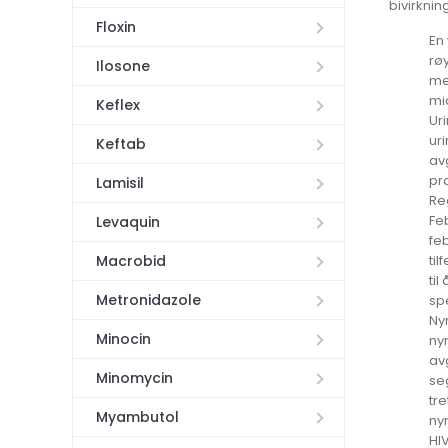
bivirknin
Floxin
En
røy
Ilosone
me
mi
Keflex
Ur
ur
Keftab
av
pr
Lamisil
Re
Fe
Levaquin
fe
Macrobid
ti
ti
Metronidazole
spe
Ny
Minocin
ny
av
Minomycin
se
tre
Myambutol
nyr
HI