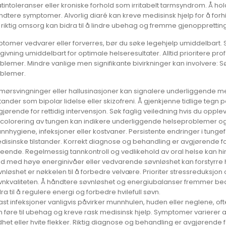
tintoleranser eller kroniske forhold som irritabelt tarmsyndrom. Å ho
ndtere symptomer. Alvorlig diaré kan kreve medisinsk hjelp for å for
 riktig omsorg kan bidra til å lindre ubehag og fremme gjenoppretting
tomer vedvarer eller forverres, bør du søke legehjelp umiddelbart. S
ivning umiddelbart for optimale helseresultater. Alltid prioritere pr
lemer. Mindre vanlige men signifikante bivirkninger kan involvere: Sø
blemer.
mørsvingninger eller hallusinasjoner kan signalere underliggende 
stander som bipolar lidelse eller skizofreni. Å gjenkjenne tidlige tegn 
gjørende for rettidig intervensjon. Søk faglig veiledning hvis du oppl
scolorering av tungen kan indikere underliggende helseproblemer og v
nnhygiene, infeksjoner eller kostvaner. Persistente endringer i tun
disinske tilstander. Korrekt diagnose og behandling er avgjørende f
seende. Regelmessig tannkontroll og vedlikehold av oral helse kan hin
rid med høye energinivåer eller vedvarende søvnløshet kan forstyrr
vnløshet er nøkkelen til å forbedre velvære. Prioriter stressreduksj
vnkvaliteten. Å håndtere søvnløshet og energiubalanser fremmer bedre
ra til å regulere energi og forbedre hvilefull søvn.
ast infeksjoner vanligvis påvirker munnhulen, huden eller neglene, of
n føre til ubehag og kreve rask medisinsk hjelp. Symptomer varierer
dhet eller hvite flekker. Riktig diagnose og behandling er avgjørende 