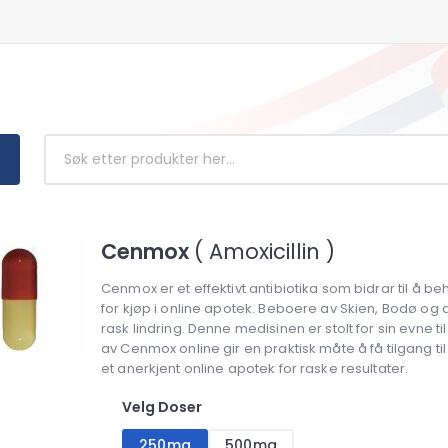
Cenmox
( Amoxicillin )
Cenmox er et effektivt antibiotika som bidrar til å be
for kjøp i online apotek. Beboere av Skien, Bodø og 
rask lindring. Denne medisinen er stolt for sin evne t
av Cenmox online gir en praktisk måte å få tilgang til
et anerkjent online apotek for raske resultater.
Velg Doser
250mg
500mg