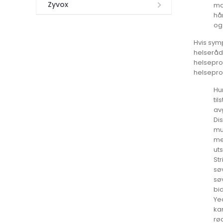
Zyvox
ma
hå
og
Hvis symp
helserådg
helseprob
helsepro
Hu
til
av
Di
mu
me
ut
St
sø
sø
bid
Ye
ka
rø