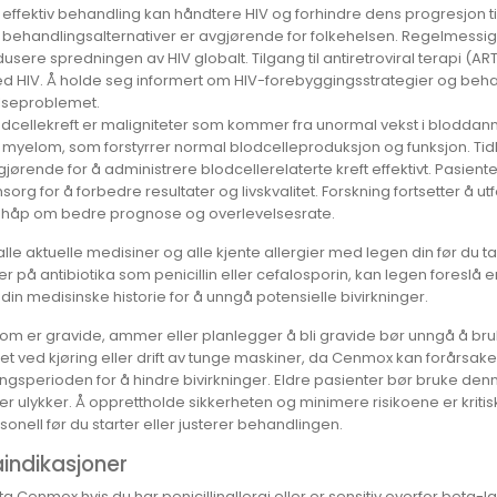
 effektiv behandling kan håndtere HIV og forhindre dens progresjon t
 behandlingsalternativer er avgjørende for folkehelsen. Regelmessig
usere spredningen av HIV globalt. Tilgang til antiretroviral terapi (AR
d HIV. Å holde seg informert om HIV-forebyggingsstrategier og behand
lseproblemet.
odcellekreft er maligniteter som kommer fra unormal vekst i bloddann
 myelom, som forstyrrer normal blodcelleproduksjon og funksjon. Tid
gjørende for å administrere blodcellerelaterte kreft effektivt. Pasien
org for å forbedre resultater og livskvalitet. Forskning fortsetter å u
r håp om bedre prognose og overlevelsesrate.
alle aktuelle medisiner og alle kjente allergier med legen din før du 
r på antibiotika som penicillin eller cefalosporin, kan legen foreslå en
 din medisinske historie for å unngå potensielle bivirkninger.
som er gravide, ammer eller planlegger å bli gravide bør unngå å b
ghet ved kjøring eller drift av tunge maskiner, da Cenmox kan forårsa
ngsperioden for å hindre bivirkninger. Eldre pasienter bør bruke den
eller ulykker. Å opprettholde sikkerheten og minimere risikoene er kri
onell før du starter eller justerer behandlingen.
indikasjoner
a Cenmox hvis du har penicillinallergi eller er sensitiv overfor beta-