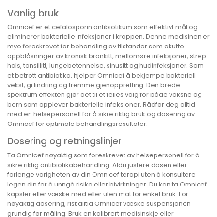
Vanlig bruk
Omnicef er et cefalosporin antibiotikum som effektivt mål og
eliminerer bakterielle infeksjoner i kroppen. Denne medisinen er
mye foreskrevet for behandling av tilstander som akutte
oppblåsninger av kronisk bronkitt, mellomøre infeksjoner, strep
hals, tonsillitt, lungebetennelse, sinusitt og hudinfeksjoner. Som
et betrott antibiotika, hjelper Omnicef å bekjempe bakteriell
vekst, gi lindring og fremme gjenoppretting. Den brede
spektrum effekten gjør det til et felles valg for både voksne og
barn som opplever bakterielle infeksjoner. Rådfør deg alltid
med en helsepersonell for å sikre riktig bruk og dosering av
Omnicef for optimale behandlingsresultater.
Dosering og retningslinjer
Ta Omnicef nøyaktig som foreskrevet av helsepersonell for å
sikre riktig antibiotikabehandling. Aldri justere dosen eller
forlenge varigheten av din Omnicef terapi uten å konsultere
legen din for å unngå risiko eller bivirkninger. Du kan ta Omnicef
kapsler eller væske med eller uten mat for enkel bruk. For
nøyaktig dosering, rist alltid Omnicef væske suspensjonen
grundig før måling. Bruk en kalibrert medisinskje eller