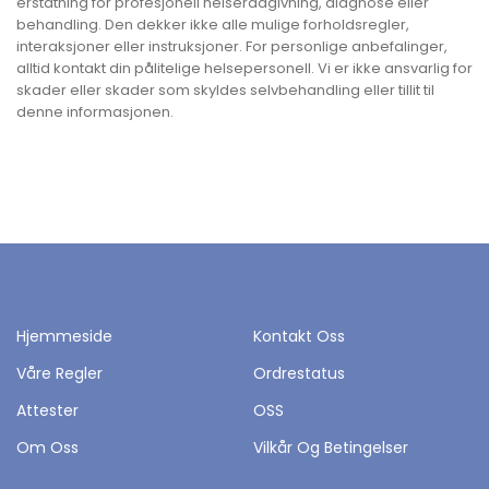
erstatning for profesjonell helserådgivning, diagnose eller
behandling. Den dekker ikke alle mulige forholdsregler,
interaksjoner eller instruksjoner. For personlige anbefalinger,
alltid kontakt din pålitelige helsepersonell. Vi er ikke ansvarlig for
skader eller skader som skyldes selvbehandling eller tillit til
denne informasjonen.
Hjemmeside
Kontakt Oss
Våre Regler
Ordrestatus
Attester
OSS
Om Oss
Vilkår Og Betingelser