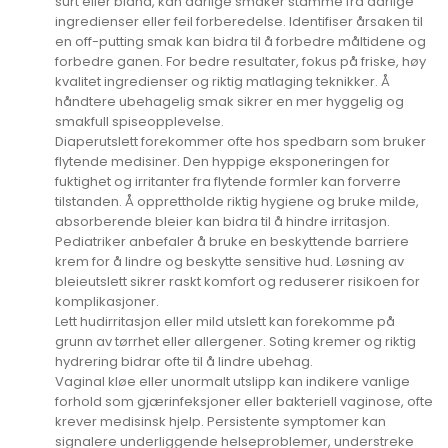
surt eller bland, kan dårlige smaker stamme fra dårlige
ingredienser eller feil forberedelse. Identifiser årsaken til
en off-putting smak kan bidra til å forbedre måltidene og
forbedre ganen. For bedre resultater, fokus på friske, høy
kvalitet ingredienser og riktig matlaging teknikker. Å
håndtere ubehagelig smak sikrer en mer hyggelig og
smakfull spiseopplevelse.
Diaperutslett forekommer ofte hos spedbarn som bruker
flytende medisiner. Den hyppige eksponeringen for
fuktighet og irritanter fra flytende formler kan forverre
tilstanden. Å opprettholde riktig hygiene og bruke milde,
absorberende bleier kan bidra til å hindre irritasjon.
Pediatriker anbefaler å bruke en beskyttende barriere
krem for å lindre og beskytte sensitive hud. Løsning av
bleieutslett sikrer raskt komfort og reduserer risikoen for
komplikasjoner.
Lett hudirritasjon eller mild utslett kan forekomme på
grunn av tørrhet eller allergener. Soting kremer og riktig
hydrering bidrar ofte til å lindre ubehag.
Vaginal kløe eller unormalt utslipp kan indikere vanlige
forhold som gjærinfeksjoner eller bakteriell vaginose, ofte
krever medisinsk hjelp. Persistente symptomer kan
signalere underliggende helseproblemer, understreke