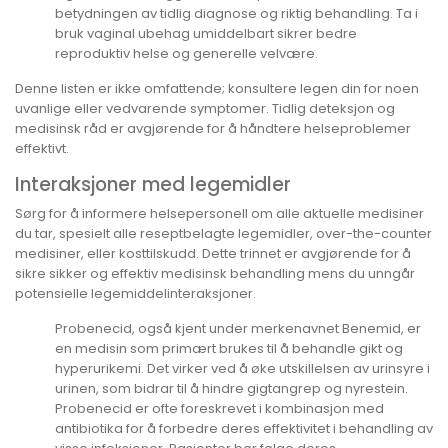
betydningen av tidlig diagnose og riktig behandling. Ta i
bruk vaginal ubehag umiddelbart sikrer bedre
reproduktiv helse og generelle velvære.
Denne listen er ikke omfattende; konsultere legen din for noen
uvanlige eller vedvarende symptomer. Tidlig deteksjon og
medisinsk råd er avgjørende for å håndtere helseproblemer
effektivt.
Interaksjoner med legemidler
Sørg for å informere helsepersonell om alle aktuelle medisiner
du tar, spesielt alle reseptbelagte legemidler, over-the-counter
medisiner, eller kosttilskudd. Dette trinnet er avgjørende for å
sikre sikker og effektiv medisinsk behandling mens du unngår
potensielle legemiddelinteraksjoner.
Probenecid, også kjent under merkenavnet Benemid, er
en medisin som primært brukes til å behandle gikt og
hyperurikemi. Det virker ved å øke utskillelsen av urinsyre i
urinen, som bidrar til å hindre gigtangrep og nyrestein.
Probenecid er ofte foreskrevet i kombinasjon med
antibiotika for å forbedre deres effektivitet i behandling av