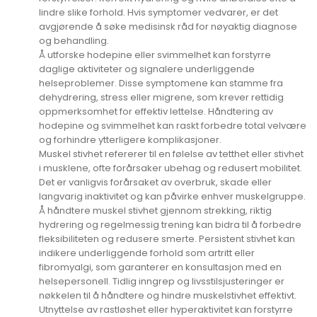
lindre slike forhold. Hvis symptomer vedvarer, er det
avgjørende å søke medisinsk råd for nøyaktig diagnose
og behandling.
Å utforske hodepine eller svimmelhet kan forstyrre
daglige aktiviteter og signalere underliggende
helseproblemer. Disse symptomene kan stamme fra
dehydrering, stress eller migrene, som krever rettidig
oppmerksomhet for effektiv lettelse. Håndtering av
hodepine og svimmelhet kan raskt forbedre total velvære
og forhindre ytterligere komplikasjoner.
Muskel stivhet refererer til en følelse av tetthet eller stivhet
i musklene, ofte forårsaker ubehag og redusert mobilitet.
Det er vanligvis forårsaket av overbruk, skade eller
langvarig inaktivitet og kan påvirke enhver muskelgruppe.
Å håndtere muskel stivhet gjennom strekking, riktig
hydrering og regelmessig trening kan bidra til å forbedre
fleksibiliteten og redusere smerte. Persistent stivhet kan
indikere underliggende forhold som artritt eller
fibromyalgi, som garanterer en konsultasjon med en
helsepersonell. Tidlig inngrep og livsstilsjusteringer er
nøkkelen til å håndtere og hindre muskelstivhet effektivt.
Utnyttelse av rastløshet eller hyperaktivitet kan forstyrre