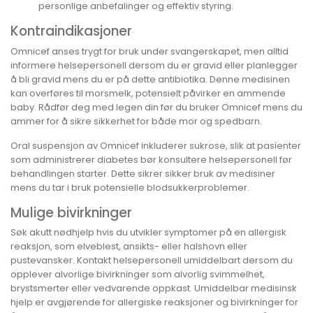
personlige anbefalinger og effektiv styring.
Kontraindikasjoner
Omnicef anses trygt for bruk under svangerskapet, men alltid
informere helsepersonell dersom du er gravid eller planlegger
å bli gravid mens du er på dette antibiotika. Denne medisinen
kan overføres til morsmelk, potensielt påvirker en ammende
baby. Rådfør deg med legen din før du bruker Omnicef mens du
ammer for å sikre sikkerhet for både mor og spedbarn.
Oral suspensjon av Omnicef inkluderer sukrose, slik at pasienter
som administrerer diabetes bør konsultere helsepersonell før
behandlingen starter. Dette sikrer sikker bruk av medisiner
mens du tar i bruk potensielle blodsukkerproblemer.
Mulige bivirkninger
Søk akutt nødhjelp hvis du utvikler symptomer på en allergisk
reaksjon, som elveblest, ansikts- eller halshovn eller
pustevansker. Kontakt helsepersonell umiddelbart dersom du
opplever alvorlige bivirkninger som alvorlig svimmelhet,
brystsmerter eller vedvarende oppkast. Umiddelbar medisinsk
hjelp er avgjørende for allergiske reaksjoner og bivirkninger for