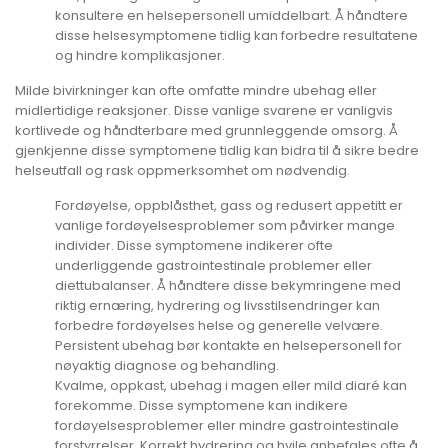
konsultere en helsepersonell umiddelbart. Å håndtere
disse helsesymptomene tidlig kan forbedre resultatene
og hindre komplikasjoner.
Milde bivirkninger kan ofte omfatte mindre ubehag eller
midlertidige reaksjoner. Disse vanlige svarene er vanligvis
kortlivede og håndterbare med grunnleggende omsorg. Å
gjenkjenne disse symptomene tidlig kan bidra til å sikre bedre
helseutfall og rask oppmerksomhet om nødvendig.
Fordøyelse, oppblåsthet, gass og redusert appetitt er
vanlige fordøyelsesproblemer som påvirker mange
individer. Disse symptomene indikerer ofte
underliggende gastrointestinale problemer eller
diettubalanser. Å håndtere disse bekymringene med
riktig ernæring, hydrering og livsstilsendringer kan
forbedre fordøyelses helse og generelle velvære.
Persistent ubehag bør kontakte en helsepersonell for
nøyaktig diagnose og behandling.
Kvalme, oppkast, ubehag i magen eller mild diaré kan
forekomme. Disse symptomene kan indikere
fordøyelsesproblemer eller mindre gastrointestinale
forstyrrelser. Korrekt hydrering og hvile anbefales ofte å