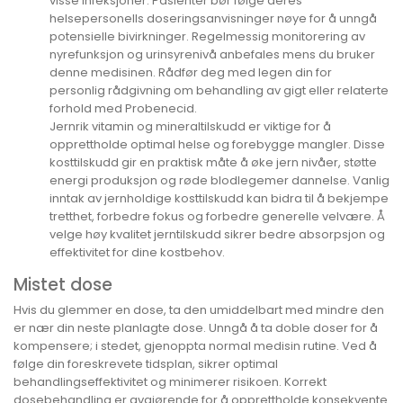
visse infeksjoner. Pasienter bør følge deres
helsepersonells doseringsanvisninger nøye for å unngå
potensielle bivirkninger. Regelmessig monitorering av
nyrefunksjon og urinsyrenivå anbefales mens du bruker
denne medisinen. Rådfør deg med legen din for
personlig rådgivning om behandling av gigt eller relaterte
forhold med Probenecid.
Jernrik vitamin og mineraltilskudd er viktige for å
opprettholde optimal helse og forebygge mangler. Disse
kosttilskudd gir en praktisk måte å øke jern nivåer, støtte
energi produksjon og røde blodlegemer dannelse. Vanlig
inntak av jernholdige kosttilskudd kan bidra til å bekjempe
tretthet, forbedre fokus og forbedre generelle velvære. Å
velge høy kvalitet jerntilskudd sikrer bedre absorpsjon og
effektivitet for dine kostbehov.
Mistet dose
Hvis du glemmer en dose, ta den umiddelbart med mindre den
er nær din neste planlagte dose. Unngå å ta doble doser for å
kompensere; i stedet, gjenoppta normal medisin rutine. Ved å
følge din foreskrevete tidsplan, sikrer optimal
behandlingseffektivitet og minimerer risikoen. Korrekt
dosebehandling er avgjørende for å opprettholde konsekvente