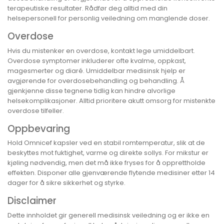
terapeutiske resultater. Rådfør deg alltid med din
helsepersonell for personlig veiledning om manglende doser.
Overdose
Hvis du mistenker en overdose, kontakt lege umiddelbart.
Overdose symptomer inkluderer ofte kvalme, oppkast,
magesmerter og diaré. Umiddelbar medisinsk hjelp er
avgjørende for overdosebehandling og behandling. Å
gjenkjenne disse tegnene tidlig kan hindre alvorlige
helsekomplikasjoner. Alltid prioritere akutt omsorg for mistenkte
overdose tilfeller.
Oppbevaring
Hold Omnicef kapsler ved en stabil romtemperatur, slik at de
beskyttes mot fuktighet, varme og direkte sollys. For mikstur er
kjøling nødvendig, men det må ikke fryses for å opprettholde
effekten. Disponer alle gjenværende flytende medisiner etter 14
dager for å sikre sikkerhet og styrke.
Disclaimer
Dette innholdet gir generell medisinsk veiledning og er ikke en