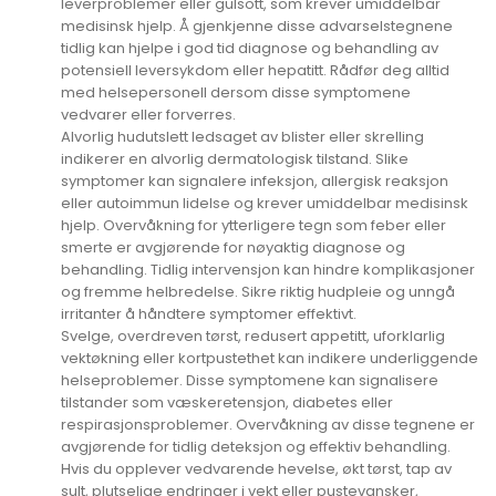
leverproblemer eller gulsott, som krever umiddelbar
medisinsk hjelp. Å gjenkjenne disse advarselstegnene
tidlig kan hjelpe i god tid diagnose og behandling av
potensiell leversykdom eller hepatitt. Rådfør deg alltid
med helsepersonell dersom disse symptomene
vedvarer eller forverres.
Alvorlig hudutslett ledsaget av blister eller skrelling
indikerer en alvorlig dermatologisk tilstand. Slike
symptomer kan signalere infeksjon, allergisk reaksjon
eller autoimmun lidelse og krever umiddelbar medisinsk
hjelp. Overvåkning for ytterligere tegn som feber eller
smerte er avgjørende for nøyaktig diagnose og
behandling. Tidlig intervensjon kan hindre komplikasjoner
og fremme helbredelse. Sikre riktig hudpleie og unngå
irritanter å håndtere symptomer effektivt.
Svelge, overdreven tørst, redusert appetitt, uforklarlig
vektøkning eller kortpustethet kan indikere underliggende
helseproblemer. Disse symptomene kan signalisere
tilstander som væskeretensjon, diabetes eller
respirasjonsproblemer. Overvåkning av disse tegnene er
avgjørende for tidlig deteksjon og effektiv behandling.
Hvis du opplever vedvarende hevelse, økt tørst, tap av
sult, plutselige endringer i vekt eller pustevansker,