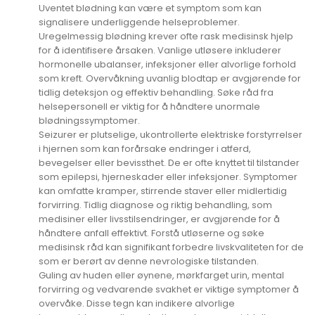
Uventet blødning kan være et symptom som kan
signalisere underliggende helseproblemer.
Uregelmessig blødning krever ofte rask medisinsk hjelp
for å identifisere årsaken. Vanlige utløsere inkluderer
hormonelle ubalanser, infeksjoner eller alvorlige forhold
som kreft. Overvåkning uvanlig blodtap er avgjørende for
tidlig deteksjon og effektiv behandling. Søke råd fra
helsepersonell er viktig for å håndtere unormale
blødningssymptomer.
Seizurer er plutselige, ukontrollerte elektriske forstyrrelser
i hjernen som kan forårsake endringer i atferd,
bevegelser eller bevissthet. De er ofte knyttet til tilstander
som epilepsi, hjerneskader eller infeksjoner. Symptomer
kan omfatte kramper, stirrende staver eller midlertidig
forvirring. Tidlig diagnose og riktig behandling, som
medisiner eller livsstilsendringer, er avgjørende for å
håndtere anfall effektivt. Forstå utløserne og søke
medisinsk råd kan signifikant forbedre livskvaliteten for de
som er berørt av denne nevrologiske tilstanden.
Guling av huden eller øynene, mørkfarget urin, mental
forvirring og vedvarende svakhet er viktige symptomer å
overvåke. Disse tegn kan indikere alvorlige