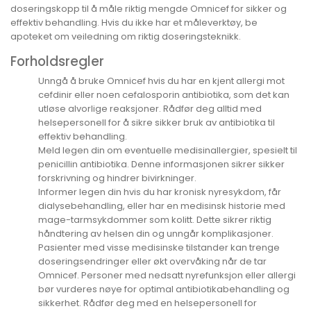
doseringskopp til å måle riktig mengde Omnicef for sikker og
effektiv behandling. Hvis du ikke har et måleverktøy, be
apoteket om veiledning om riktig doseringsteknikk.
Forholdsregler
Unngå å bruke Omnicef hvis du har en kjent allergi mot
cefdinir eller noen cefalosporin antibiotika, som det kan
utløse alvorlige reaksjoner. Rådfør deg alltid med
helsepersonell for å sikre sikker bruk av antibiotika til
effektiv behandling.
Meld legen din om eventuelle medisinallergier, spesielt til
penicillin antibiotika. Denne informasjonen sikrer sikker
forskrivning og hindrer bivirkninger.
Informer legen din hvis du har kronisk nyresykdom, får
dialysebehandling, eller har en medisinsk historie med
mage-tarmsykdommer som kolitt. Dette sikrer riktig
håndtering av helsen din og unngår komplikasjoner.
Pasienter med visse medisinske tilstander kan trenge
doseringsendringer eller økt overvåking når de tar
Omnicef. Personer med nedsatt nyrefunksjon eller allergi
bør vurderes nøye for optimal antibiotikabehandling og
sikkerhet. Rådfør deg med en helsepersonell for