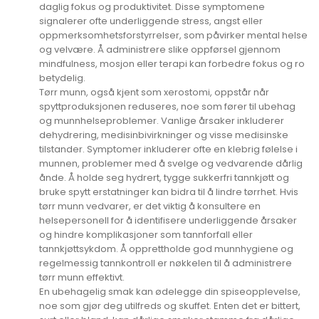
daglig fokus og produktivitet. Disse symptomene
signalerer ofte underliggende stress, angst eller
oppmerksomhetsforstyrrelser, som påvirker mental helse
og velvære. Å administrere slike oppførsel gjennom
mindfulness, mosjon eller terapi kan forbedre fokus og ro
betydelig.
Tørr munn, også kjent som xerostomi, oppstår når
spyttproduksjonen reduseres, noe som fører til ubehag
og munnhelseproblemer. Vanlige årsaker inkluderer
dehydrering, medisinbivirkninger og visse medisinske
tilstander. Symptomer inkluderer ofte en klebrig følelse i
munnen, problemer med å svelge og vedvarende dårlig
ånde. Å holde seg hydrert, tygge sukkerfri tannkjøtt og
bruke spytt erstatninger kan bidra til å lindre tørrhet. Hvis
tørr munn vedvarer, er det viktig å konsultere en
helsepersonell for å identifisere underliggende årsaker
og hindre komplikasjoner som tannforfall eller
tannkjøttsykdom. Å opprettholde god munnhygiene og
regelmessig tannkontroll er nøkkelen til å administrere
tørr munn effektivt.
En ubehagelig smak kan ødelegge din spiseopplevelse,
noe som gjør deg utilfreds og skuffet. Enten det er bittert,