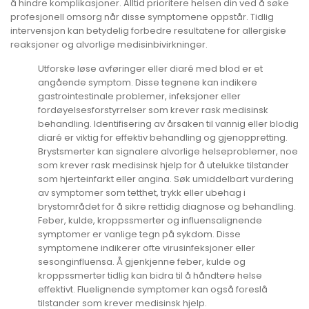
å hindre komplikasjoner. Alltid prioritere helsen din ved å søke
profesjonell omsorg når disse symptomene oppstår. Tidlig
intervensjon kan betydelig forbedre resultatene for allergiske
reaksjoner og alvorlige medisinbivirkninger.
Utforske løse avføringer eller diaré med blod er et
angående symptom. Disse tegnene kan indikere
gastrointestinale problemer, infeksjoner eller
fordøyelsesforstyrrelser som krever rask medisinsk
behandling. Identifisering av årsaken til vannig eller blodig
diaré er viktig for effektiv behandling og gjenoppretting.
Brystsmerter kan signalere alvorlige helseproblemer, noe
som krever rask medisinsk hjelp for å utelukke tilstander
som hjerteinfarkt eller angina. Søk umiddelbart vurdering
av symptomer som tetthet, trykk eller ubehag i
brystområdet for å sikre rettidig diagnose og behandling.
Feber, kulde, kroppssmerter og influensalignende
symptomer er vanlige tegn på sykdom. Disse
symptomene indikerer ofte virusinfeksjoner eller
sesonginfluensa. Å gjenkjenne feber, kulde og
kroppssmerter tidlig kan bidra til å håndtere helse
effektivt. Fluelignende symptomer kan også foreslå
tilstander som krever medisinsk hjelp.