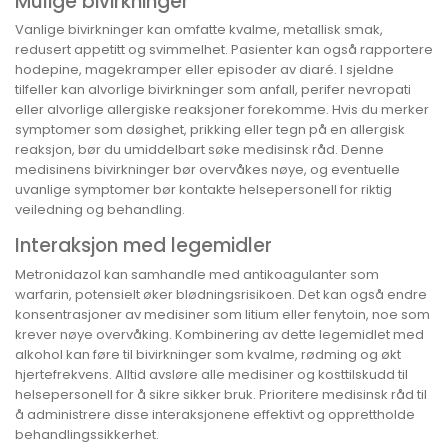
Mulige bivirkninger
Vanlige bivirkninger kan omfatte kvalme, metallisk smak,
redusert appetitt og svimmelhet. Pasienter kan også rapportere
hodepine, magekramper eller episoder av diaré. I sjeldne
tilfeller kan alvorlige bivirkninger som anfall, perifer nevropati
eller alvorlige allergiske reaksjoner forekomme. Hvis du merker
symptomer som døsighet, prikking eller tegn på en allergisk
reaksjon, bør du umiddelbart søke medisinsk råd. Denne
medisinens bivirkninger bør overvåkes nøye, og eventuelle
uvanlige symptomer bør kontakte helsepersonell for riktig
veiledning og behandling.
Interaksjon med legemidler
Metronidazol kan samhandle med antikoagulanter som
warfarin, potensielt øker blødningsrisikoen. Det kan også endre
konsentrasjoner av medisiner som litium eller fenytoin, noe som
krever nøye overvåking. Kombinering av dette legemidlet med
alkohol kan føre til bivirkninger som kvalme, rødming og økt
hjertefrekvens. Alltid avsløre alle medisiner og kosttilskudd til
helsepersonell for å sikre sikker bruk. Prioritere medisinsk råd til
å administrere disse interaksjonene effektivt og opprettholde
behandlingssikkerhet.