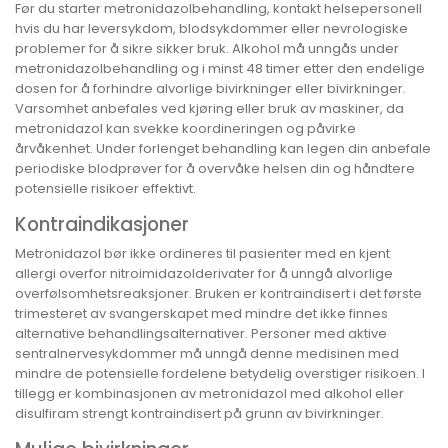
Før du starter metronidazolbehandling, kontakt helsepersonell
hvis du har leversykdom, blodsykdommer eller nevrologiske
problemer for å sikre sikker bruk. Alkohol må unngås under
metronidazolbehandling og i minst 48 timer etter den endelige
dosen for å forhindre alvorlige bivirkninger eller bivirkninger.
Varsomhet anbefales ved kjøring eller bruk av maskiner, da
metronidazol kan svekke koordineringen og påvirke
årvåkenhet. Under forlenget behandling kan legen din anbefale
periodiske blodprøver for å overvåke helsen din og håndtere
potensielle risikoer effektivt.
Kontraindikasjoner
Metronidazol bør ikke ordineres til pasienter med en kjent
allergi overfor nitroimidazolderivater for å unngå alvorlige
overfølsomhetsreaksjoner. Bruken er kontraindisert i det første
trimesteret av svangerskapet med mindre det ikke finnes
alternative behandlingsalternativer. Personer med aktive
sentralnervesykdommer må unngå denne medisinen med
mindre de potensielle fordelene betydelig overstiger risikoen. I
tillegg er kombinasjonen av metronidazol med alkohol eller
disulfiram strengt kontraindisert på grunn av bivirkninger.