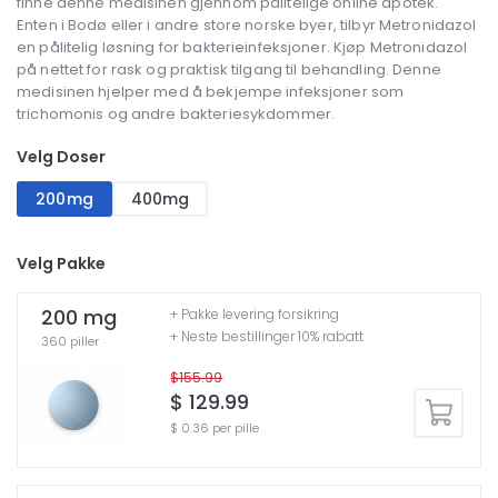
finne denne medisinen gjennom pålitelige online apotek.
Enten i Bodø eller i andre store norske byer, tilbyr Metronidazol
en pålitelig løsning for bakterieinfeksjoner. Kjøp Metronidazol
på nettet for rask og praktisk tilgang til behandling. Denne
medisinen hjelper med å bekjempe infeksjoner som
trichomonis og andre bakteriesykdommer.
Velg Doser
200mg
400mg
Velg Pakke
200 mg
+ Pakke levering forsikring
+ Neste bestillinger 10% rabatt
360 piller
$155.99
$ 129.99
$ 0.36 per pille