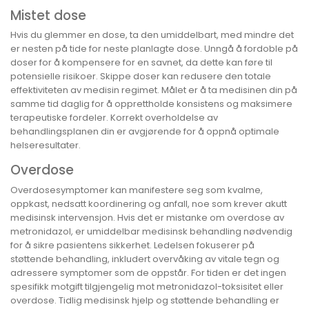
Mistet dose
Hvis du glemmer en dose, ta den umiddelbart, med mindre det
er nesten på tide for neste planlagte dose. Unngå å fordoble på
doser for å kompensere for en savnet, da dette kan føre til
potensielle risikoer. Skippe doser kan redusere den totale
effektiviteten av medisin regimet. Målet er å ta medisinen din på
samme tid daglig for å opprettholde konsistens og maksimere
terapeutiske fordeler. Korrekt overholdelse av
behandlingsplanen din er avgjørende for å oppnå optimale
helseresultater.
Overdose
Overdosesymptomer kan manifestere seg som kvalme,
oppkast, nedsatt koordinering og anfall, noe som krever akutt
medisinsk intervensjon. Hvis det er mistanke om overdose av
metronidazol, er umiddelbar medisinsk behandling nødvendig
for å sikre pasientens sikkerhet. Ledelsen fokuserer på
støttende behandling, inkludert overvåking av vitale tegn og
adressere symptomer som de oppstår. For tiden er det ingen
spesifikk motgift tilgjengelig mot metronidazol-toksisitet eller
overdose. Tidlig medisinsk hjelp og støttende behandling er