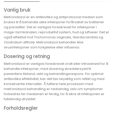
Vanlig bruk
Metronidazol er en antibiotika og antiprotozoal medisin som
brukes til å behandle ulike infeksjoner forårsaket av bakterier
og parasitter. Det er vanligvis foreskrevet for infeksjoner i
mage-tarmkanalen, reproduktivt system, hud og luftveier. Det er
også effektivt mot Trichomonas vaginalis, Giardia lamblia og
Clostridium difficile. Metronidazol behandler ikke
virusinfeksjoner som forkjølelse eller influensa.
Dosering og retning
Metronidazol er vanligvis foreskrevet oralt eller intravenøst for å
behandle infeksjoner, med dosering skreddersydd til
pasientens tilstand, vekt og behandlingsrespons. For optimal
antibiotika effektivitet, bør det tas nøyaktig som rettet og med
konsekvente intervaller. Å fullføre hele prosessen med
metronidazol behandling er nødvendig, selv om symptomer
forbedres før medisinen er ferdig, for å sikre at infeksjonen er
fullstendig utryddet.
Forholdsregler