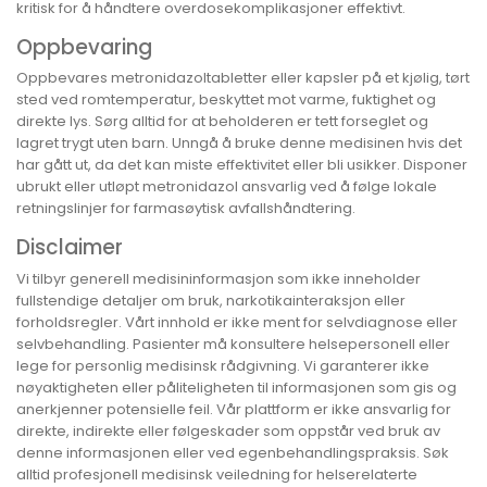
kritisk for å håndtere overdosekomplikasjoner effektivt.
Oppbevaring
Oppbevares metronidazoltabletter eller kapsler på et kjølig, tørt
sted ved romtemperatur, beskyttet mot varme, fuktighet og
direkte lys. Sørg alltid for at beholderen er tett forseglet og
lagret trygt uten barn. Unngå å bruke denne medisinen hvis det
har gått ut, da det kan miste effektivitet eller bli usikker. Disponer
ubrukt eller utløpt metronidazol ansvarlig ved å følge lokale
retningslinjer for farmasøytisk avfallshåndtering.
Disclaimer
Vi tilbyr generell medisininformasjon som ikke inneholder
fullstendige detaljer om bruk, narkotikainteraksjon eller
forholdsregler. Vårt innhold er ikke ment for selvdiagnose eller
selvbehandling. Pasienter må konsultere helsepersonell eller
lege for personlig medisinsk rådgivning. Vi garanterer ikke
nøyaktigheten eller påliteligheten til informasjonen som gis og
anerkjenner potensielle feil. Vår plattform er ikke ansvarlig for
direkte, indirekte eller følgeskader som oppstår ved bruk av
denne informasjonen eller ved egenbehandlingspraksis. Søk
alltid profesjonell medisinsk veiledning for helserelaterte