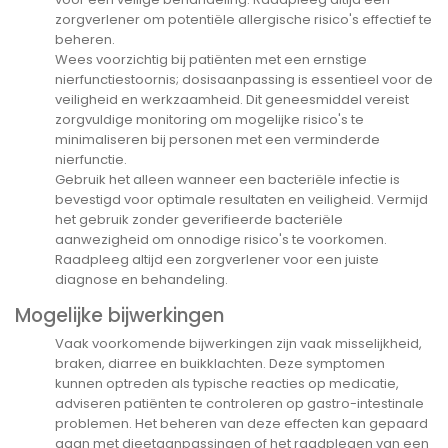
zorgverlener om potentiële allergische risico's effectief te
beheren.
Wees voorzichtig bij patiënten met een ernstige
nierfunctiestoornis; dosisaanpassing is essentieel voor de
veiligheid en werkzaamheid. Dit geneesmiddel vereist
zorgvuldige monitoring om mogelijke risico's te
minimaliseren bij personen met een verminderde
nierfunctie.
Gebruik het alleen wanneer een bacteriële infectie is
bevestigd voor optimale resultaten en veiligheid. Vermijd
het gebruik zonder geverifieerde bacteriële
aanwezigheid om onnodige risico's te voorkomen.
Raadpleeg altijd een zorgverlener voor een juiste
diagnose en behandeling.
Mogelijke bijwerkingen
Vaak voorkomende bijwerkingen zijn vaak misselijkheid,
braken, diarree en buikklachten. Deze symptomen
kunnen optreden als typische reacties op medicatie,
adviseren patiënten te controleren op gastro-intestinale
problemen. Het beheren van deze effecten kan gepaard
gaan met dieetaanpassingen of het raadplegen van een