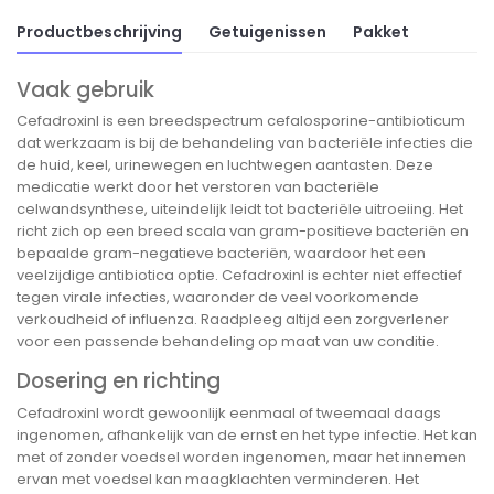
Productbeschrijving
Getuigenissen
Pakket
Vaak gebruik
Cefadroxinl is een breedspectrum cefalosporine-antibioticum
dat werkzaam is bij de behandeling van bacteriële infecties die
de huid, keel, urinewegen en luchtwegen aantasten. Deze
medicatie werkt door het verstoren van bacteriële
celwandsynthese, uiteindelijk leidt tot bacteriële uitroeiing. Het
richt zich op een breed scala van gram-positieve bacteriën en
bepaalde gram-negatieve bacteriën, waardoor het een
veelzijdige antibiotica optie. Cefadroxinl is echter niet effectief
tegen virale infecties, waaronder de veel voorkomende
verkoudheid of influenza. Raadpleeg altijd een zorgverlener
voor een passende behandeling op maat van uw conditie.
Dosering en richting
Cefadroxinl wordt gewoonlijk eenmaal of tweemaal daags
ingenomen, afhankelijk van de ernst en het type infectie. Het kan
met of zonder voedsel worden ingenomen, maar het innemen
ervan met voedsel kan maagklachten verminderen. Het