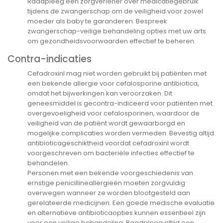
Raadpleeg een zorgverlener over medicatiegebruik
tijdens de zwangerschap om de veiligheid voor zowel
moeder als baby te garanderen. Bespreek
zwangerschap-veilige behandeling opties met uw arts
om gezondheidsvoorwaarden effectief te beheren.
Contra-indicaties
Cefadroxinl mag niet worden gebruikt bij patiënten met
een bekende allergie voor cefalosporine antibiotica,
omdat het bijwerkingen kan veroorzaken. Dit
geneesmiddel is gecontra-indiceerd voor patiënten met
overgevoeligheid voor cefalosporinen, waardoor de
veiligheid van de patiënt wordt gewaarborgd en
mogelijke complicaties worden vermeden. Bevestig altijd
antibioticageschiktheid voordat cefadroxinl wordt
voorgeschreven om bacteriële infecties effectief te
behandelen.
Personen met een bekende voorgeschiedenis van
ernstige penicillineallergieën moeten zorgvuldig
overwegen wanneer ze worden blootgesteld aan
gerelateerde medicijnen. Een goede medische evaluatie
en alternatieve antibioticaopties kunnen essentieel zijn
voor een veilige behandeling. Raadpleeg altijd een