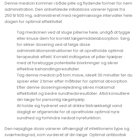
Denne medicin kommer i både pille og flydende former for nem
administration. Den anbefalede initialdosis varierer typisk fra
250 til 500 mg, administreret med regelmæssige intervaller hele
dagen for optimal effektivitet.
Tag medicinen ved at sluge pillerne hele, undgå at tygge
eller knuse dem for korrekt lægemiddelabsorption. Sørg
for sikker dosering ved at følge disse
administrationsinstruktioner for at opretholde optimal
terapeutisk effekt. Korrekt indtagelse af piller hjælper
med at forebygge potentielle bivirkninger og sikrer
effektive behandlingsresultater.
Tag denne medicin på tom mave, ideelt 30 minutter før du
spiser eller 2 timer efter måltider for optimal absorption.
Efter denne doseringsvejledning sikres maksimal
effektivitet og bedre sundhedsresultater. Altid konsultere
din læge for personlig lægehjælp.
At holde sig hydreret ved at drikke tilstrækkeligt vand
dagligt er afgørende for at opretholde optimal nyre
sundhed og forhindre nedsat nyrefunktion.
Den nøjagtige dosis varierer afhængigt af infektionens type og
sværhedsgrad, som vurderet af din læge. Optimal antibiotisk