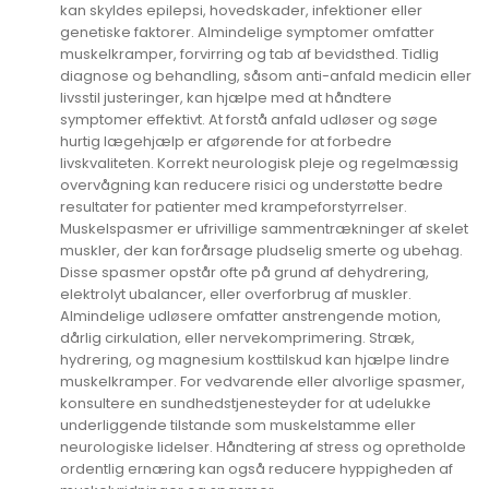
kan skyldes epilepsi, hovedskader, infektioner eller
genetiske faktorer. Almindelige symptomer omfatter
muskelkramper, forvirring og tab af bevidsthed. Tidlig
diagnose og behandling, såsom anti-anfald medicin eller
livsstil justeringer, kan hjælpe med at håndtere
symptomer effektivt. At forstå anfald udløser og søge
hurtig lægehjælp er afgørende for at forbedre
livskvaliteten. Korrekt neurologisk pleje og regelmæssig
overvågning kan reducere risici og understøtte bedre
resultater for patienter med krampeforstyrrelser.
Muskelspasmer er ufrivillige sammentrækninger af skelet
muskler, der kan forårsage pludselig smerte og ubehag.
Disse spasmer opstår ofte på grund af dehydrering,
elektrolyt ubalancer, eller overforbrug af muskler.
Almindelige udløsere omfatter anstrengende motion,
dårlig cirkulation, eller nervekomprimering. Stræk,
hydrering, og magnesium kosttilskud kan hjælpe lindre
muskelkramper. For vedvarende eller alvorlige spasmer,
konsultere en sundhedstjenesteyder for at udelukke
underliggende tilstande som muskelstamme eller
neurologiske lidelser. Håndtering af stress og opretholde
ordentlig ernæring kan også reducere hyppigheden af