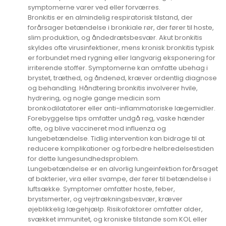
symptomerne varer ved eller forværres.
Bronkitis er en almindelig respiratorisk tilstand, der
forårsager betændelse i bronkiale rør, der fører til hoste,
slim produktion, og åndedrætsbesvær. Akut bronkitis
skyldes ofte virusinfektioner, mens kronisk bronkitis typisk
er forbundet med rygning eller langvarig eksponering for
irriterende stoffer. Symptomerne kan omfatte ubehag i
brystet, træthed, og åndenød, kræver ordentlig diagnose
og behandling. Håndtering bronkitis involverer hvile,
hydrering, og nogle gange medicin som
bronkodilatatorer eller anti-inflammatoriske lægemidler.
Forebyggelse tips omfatter undgå røg, vaske hænder
ofte, og blive vaccineret mod influenza og
lungebetændelse. Tidlig intervention kan bidrage til at
reducere komplikationer og forbedre helbredelsestiden
for dette lungesundhedsproblem.
Lungebetændelse er en alvorlig lungeinfektion forårsaget
af bakterier, vira eller svampe, der fører til betændelse i
luftsække. Symptomer omfatter hoste, feber,
brystsmerter, og vejrtrækningsbesvær, kræver
øjeblikkelig lægehjælp. Risikofaktorer omfatter alder,
svækket immunitet, og kroniske tilstande som KOL eller