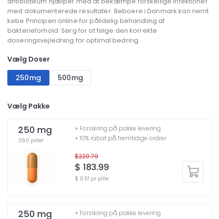
antibiotikum hjælper med at bekæmpe forskellige infektioner
med dokumenterede resultater. Beboere i Danmark kan nemt
købe Principen online for pålidelig behandling af
bakterieforhold. Sørg for at følge den korrekte
doseringsvejledning for optimal bedring.
Vælg Doser
250mg
500mg
Vælg Pakke
250 mg
+ Forsikring på pakke levering
+ 10% rabat på fremtidige ordrer
360 piller
$220.79
$ 183.99
$ 0.51 pr pille
250 mg
+ Forsikring på pakke levering