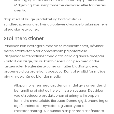
ubehag og forhindre komplikationer. Søg professionel
rådgivning, hvis symptomerne vedvarer eller forværres
over tid.
Stop med at bruge produktet og kontakt straks
sundhedspersonalet, hvis du oplever alvorlige bivirkninger eller
allergiske reaktioner.
Stofinteraktioner
Principen kan interagere med visse medikamenter, påvirker
deres effektivitet. Vær opmærksom på potentielle
lægemiddelinteraktioner med antibiotika og andre recepter.
Kontakt din læge, før du kombinerer Principen med andre
lægemidler. Nøgleinteraktioner omfatter blodfortyndere,
probenecid og orale kontraceptiva. Kontroller altid for mulige
bivirkninger, når du blander medicin.
Allopurinol er en medicin, der almindeligvis anvendes til
behandling af gigt og høje urinsyreniveauer. Det virker
ved at reducere produktionen af urinsyre i kroppen,
forhindre smertefulde flareups. Denne gigt behandling er
også ordineret til nyresten og visse typer af
kræftbehandling. Allopurinol hjælper med at håndtere