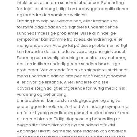
infektioner, eller tarm sundhed ubalancer. Behandling
fordøjelsesubehag tidligt kan forebygge komplikationer
og forbedre den samlede wellness.
Erfaring hovedpine, svimmelhed, eller træthed kan
forstyrre dagligdagen og signalere underliggende
sundhedsmæssige problemer. Disse almindelige
symptomer kan stamme fra stress, dehydrering, eller
manglende søvn. At tage fat på disse problemer hurtigt
kan forbedre det samlede velvære og energiniveauet.
Feber og usædvanlig blødning er centrale symptomer,
der kan indikere underliggende sundhedsmæssige
problemer. Vedvarende feber kan signalere infektioner,
mens unormal blødning ofte peger på blodsygdomme
eller alvorlige tilstande. Anerkendelse af disse
advarselstegn tidligt er afgørende for hurtig medicinsk
vurdering og behandling.
Urinproblemer kan forstyrre dagligdagen og angive
underliggende helbredsforhold. Almindelige symptomer
omfatter hyppig vandladning, smerter eller besvær med
at tømme blæren. Tidlig diagnose og behandling er
nøglen til at styre blære og nyre sundhed effektivt.
Ændringer i livsstil og medicinske indgreb kan afhjælpe