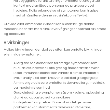
Forebyggende foranstaltninger omfatter at undgå tæt
kontakt med smittede personer og praktisere god
hygiejne. Tidlig erkendelse af symptomer kan hjælpe
med at håndtere denne virusinfektion effektivt.
Gravide eller ammende kvinder kan sikkert bruge denne
medicin under tæt medicinsk overvågning for optimal sikkerhed
og effektivitet.
Bivirkninger
Mulige bivirkninger, der skal ses efter, kan omfatte bivirkninger
eller milde symptomer.
Allergiske reaktioner kan forårsage symptomer som
hududslæt, hævelse i ansigtet og åndedrætsbesvær.
Disse immunreaktioner kan variere fra mild irritation til
svær anafylaksi, som kræver øjeblikkelig lægehjælp.
Almindelige udløsere omfatter fødevareallergi, insektstik,
og medicin følsomhed.
Gastrointestinale symptomer såsom kvalme, opkastning,
diarré og oppustethed kan indikere
fordøjelsesforstyrrelser. Disse almindelige mave
problemer kan stamme fra fødevarer intolerans,