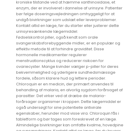
kroniske tilstande ved at hæmme xanthinoxidase, et
enzym, der er involveret i dannelse af urinsyre. Patienter
bør følge doseringsvejledningen omhyggeligt for at
undgå bivirkninger som udslæt eller leverproblemer.
Kontakt altid en læge, før du starter eller justerer dette
urinsyresænkende lægemiddel.
Fødselskontrol piller, også kendt som orale
svangerskabsforebyggende midler, er en populær og
effektiv metode til at forhindre graviditet. Disse
hormonelle medikamenter regulerer
menstruationscyklus og reducerer risikoen for
ovariecyster. Mange kvinder vælger p-piller for deres
bekvemmelighed og yderligere sundhedsmæssige
fordele, såsom klarere hud og lettere perioder.
Chloroquin er en medicin, der primært anvendes til
behandling af malaria, en alvorlig sygdom forårsaget af
parasitter. Det virker ved at dræbe de malaria-
forårsager organismer i kroppen. Dette lægemiddel er
også undersøgt for sine potentielle antivirale
egenskaber, herunder mod visse vira. Chloroquin fås i
tabletform og bør tages som foreskrevet af en læge.
Almindelige bivirkninger kan omfatte kvalme, hovedpine
og synsændringer. Kontakt altid en læge, før du bruger