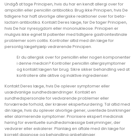
Undgå at tage Principen, hvis du har en kendt allergi over for
ampicillin eller penicillin antibiotika. Brug ikke Principen, hvis De
tidligere har haft alvorlige allergiske reaktioner over for beta-
lactam antibiotika. Kontakt Deres læge, før De tager Principen,
hvis De har nyresygdom eller mononukleose. Principen er
muligvis ikke egnet til patienter med tidligere gastrointestinale
problemer som colitis. Kontroller altid med din læge for
personlig lægehjælp vedrørende Principen.
Er du allergisk over for penicillin eller nogen komponenter
i denne medicin? Kontroller penicillin allergisymptomer
og kontakt lægen før brug. Sikre sikker behandling ved at
kontrollere alle aktive og inaktive ingredienser.
Kontakt Deres læge, hvis De oplever symptomer eller
usædvanlige sundhedsændringer. Kontakt en
sundhedspersonale for vedvarende problemer eller
forværrede forhold, der kræver ekspertvurdering. Tal altid med
din læge, hvis du oplever alvorlige gener, uventede bivirkninger
eller alarmerende symptomer. Priorisere ekspert medicinsk
høring for eventuelle sundhedsmæssige bekymringer, der
vedvarer eller eskalerer. Planlæg en aftale med din læge for
korrekt diagnose og behandling anbefalinger.