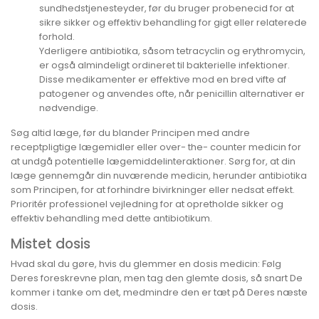
sundhedstjenesteyder, før du bruger probenecid for at
sikre sikker og effektiv behandling for gigt eller relaterede
forhold.
Yderligere antibiotika, såsom tetracyclin og erythromycin,
er også almindeligt ordineret til bakterielle infektioner.
Disse medikamenter er effektive mod en bred vifte af
patogener og anvendes ofte, når penicillin alternativer er
nødvendige.
Søg altid læge, før du blander Principen med andre
receptpligtige lægemidler eller over- the- counter medicin for
at undgå potentielle lægemiddelinteraktioner. Sørg for, at din
læge gennemgår din nuværende medicin, herunder antibiotika
som Principen, for at forhindre bivirkninger eller nedsat effekt.
Prioritér professionel vejledning for at opretholde sikker og
effektiv behandling med dette antibiotikum.
Mistet dosis
Hvad skal du gøre, hvis du glemmer en dosis medicin: Følg
Deres foreskrevne plan, men tag den glemte dosis, så snart De
kommer i tanke om det, medmindre den er tæt på Deres næste
dosis.