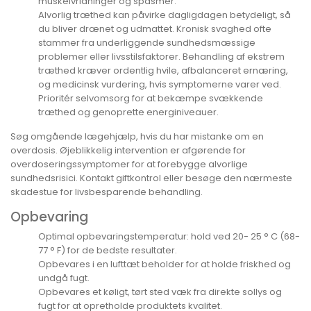
muskelvridninger og spasmer.
Alvorlig træthed kan påvirke dagligdagen betydeligt, så
du bliver drænet og udmattet. Kronisk svaghed ofte
stammer fra underliggende sundhedsmæssige
problemer eller livsstilsfaktorer. Behandling af ekstrem
træthed kræver ordentlig hvile, afbalanceret ernæring,
og medicinsk vurdering, hvis symptomerne varer ved.
Prioritér selvomsorg for at bekæmpe svækkende
træthed og genoprette energiniveauer.
Søg omgående lægehjælp, hvis du har mistanke om en
overdosis. Øjeblikkelig intervention er afgørende for
overdoseringssymptomer for at forebygge alvorlige
sundhedsrisici. Kontakt giftkontrol eller besøge den nærmeste
skadestue for livsbesparende behandling.
Opbevaring
Optimal opbevaringstemperatur: hold ved 20- 25 ° C (68-
77 ° F) for de bedste resultater.
Opbevares i en lufttæt beholder for at holde friskhed og
undgå fugt.
Opbevares et køligt, tørt sted væk fra direkte sollys og
fugt for at opretholde produktets kvalitet.