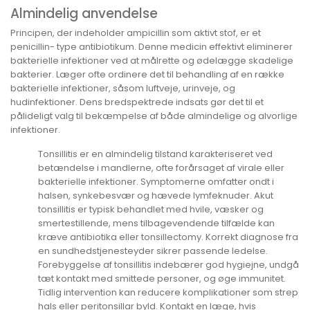
Almindelig anvendelse
Principen, der indeholder ampicillin som aktivt stof, er et
penicillin- type antibiotikum. Denne medicin effektivt eliminerer
bakterielle infektioner ved at målrette og ødelægge skadelige
bakterier. Læger ofte ordinere det til behandling af en række
bakterielle infektioner, såsom luftveje, urinveje, og
hudinfektioner. Dens bredspektrede indsats gør det til et
pålideligt valg til bekæmpelse af både almindelige og alvorlige
infektioner.
Tonsillitis er en almindelig tilstand karakteriseret ved
betændelse i mandlerne, ofte forårsaget af virale eller
bakterielle infektioner. Symptomerne omfatter ondt i
halsen, synkebesvær og hævede lymfeknuder. Akut
tonsillitis er typisk behandlet med hvile, væsker og
smertestillende, mens tilbagevendende tilfælde kan
kræve antibiotika eller tonsillectomy. Korrekt diagnose fra
en sundhedstjenesteyder sikrer passende ledelse.
Forebyggelse af tonsillitis indebærer god hygiejne, undgå
tæt kontakt med smittede personer, og øge immunitet.
Tidlig intervention kan reducere komplikationer som strep
hals eller peritonsillar byld. Kontakt en læge, hvis