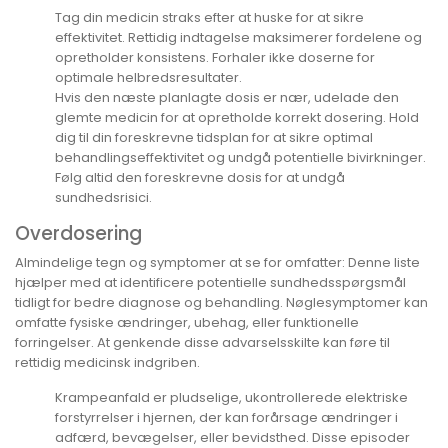
Tag din medicin straks efter at huske for at sikre
effektivitet. Rettidig indtagelse maksimerer fordelene og
opretholder konsistens. Forhaler ikke doserne for
optimale helbredsresultater.
Hvis den næste planlagte dosis er nær, udelade den
glemte medicin for at opretholde korrekt dosering. Hold
dig til din foreskrevne tidsplan for at sikre optimal
behandlingseffektivitet og undgå potentielle bivirkninger.
Følg altid den foreskrevne dosis for at undgå
sundhedsrisici.
Overdosering
Almindelige tegn og symptomer at se for omfatter: Denne liste
hjælper med at identificere potentielle sundhedsspørgsmål
tidligt for bedre diagnose og behandling. Nøglesymptomer kan
omfatte fysiske ændringer, ubehag, eller funktionelle
forringelser. At genkende disse advarselsskilte kan føre til
rettidig medicinsk indgriben.
Krampeanfald er pludselige, ukontrollerede elektriske
forstyrrelser i hjernen, der kan forårsage ændringer i
adfærd, bevægelser, eller bevidsthed. Disse episoder