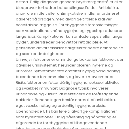
astma. Tidlig diagnose gennem bryst røntgenstråler eller
blodprøver forbedrer behandlingsudfaldet. Antibiotika,
antivirale midler, eller antimykotiske midler er ordineret
baseret på årsagen, med alvorlige tilfælde kræver
hospitalsindlæggelse. Forebyggende foranstaltninger
som vaccinationer, håndhygiejne og rygestop reducerer
lungerisici. Komplikationer kan omfatte sepsis eller lunge
bylder, understreger behovet for rettidig pleje. At
genkende advarselsskilte tidligt sikrer bedre helbredelse
og sænker dødeligheden.
Urinvejsinfektioner er almindelige bakterieinfektioner, der
påvirker urinsystemet, herunder blæren, nyrerne og
urinrøret. Symptomer ofte omfatter hyppig vandladning,
brændende fornemmelser, og lavere mavesmerter.
Risikofaktorer omfatter dårlig hygiejne, seksuel aktivitet
og svækket immunitet. Diagnose typisk involverer
urinanalyse og kultur til at identificere de forårsagende
bakterier. Behandlingen består normalt af antibiotika,
øget væskeindtag og ordentlig hygiejnepraksis.
Ubehandlede UTIs kan føre til alvorlige komplikationer
som nyreinfektioner. Tidlig påvisning og håndtering er
afgørende for forebyggelse af tilbagevendende
infektioner og opretholdelse af urinvejssundhed.