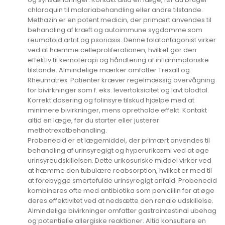
chloroquin til malariabehandling eller andre tilstande.
Methazin er en potent medicin, der primært anvendes til
behandling af kræft og autoimmune sygdomme som
reumatoid artrit og psoriasis. Denne folatantagonist virker
ved at hæmme celleproliferationen, hvilket gør den
effektiv til kemoterapi og håndtering af inflammatoriske
tilstande. Almindelige mærker omfatter Trexall og
Rheumatrex. Patienter kræver regelmæssig overvågning
for bivirkninger som f. eks. levertoksicitet og lavt blodtal.
Korrekt dosering og folinsyre tilskud hjælpe med at
minimere bivirkninger, mens opretholde effekt. Kontakt
altid en læge, før du starter eller justerer
methotrexatbehandling.
Probenecid er et lægemiddel, der primært anvendes til
behandling af urinsyregigt og hyperurikæmi ved at øge
urinsyreudskillelsen. Dette urikosuriske middel virker ved
at hæmme den tubulære reabsorption, hvilket er med til
at forebygge smertefulde urinsyregigt anfald. Probenecid
kombineres ofte med antibiotika som penicillin for at øge
deres effektivitet ved at nedsætte den renale udskillelse.
Almindelige bivirkninger omfatter gastrointestinal ubehag
og potentielle allergiske reaktioner. Altid konsultere en