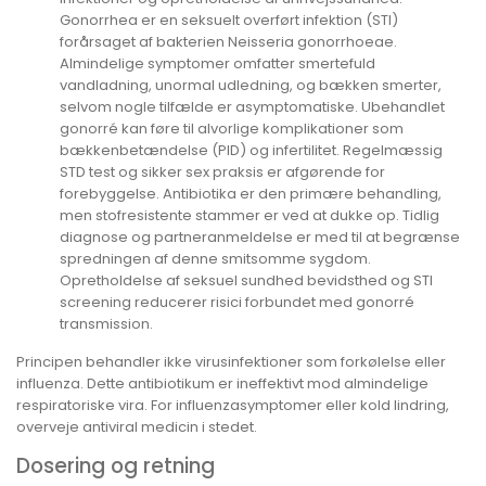
Gonorrhea er en seksuelt overført infektion (STI)
forårsaget af bakterien Neisseria gonorrhoeae.
Almindelige symptomer omfatter smertefuld
vandladning, unormal udledning, og bækken smerter,
selvom nogle tilfælde er asymptomatiske. Ubehandlet
gonorré kan føre til alvorlige komplikationer som
bækkenbetændelse (PID) og infertilitet. Regelmæssig
STD test og sikker sex praksis er afgørende for
forebyggelse. Antibiotika er den primære behandling,
men stofresistente stammer er ved at dukke op. Tidlig
diagnose og partneranmeldelse er med til at begrænse
spredningen af denne smitsomme sygdom.
Opretholdelse af seksuel sundhed bevidsthed og STI
screening reducerer risici forbundet med gonorré
transmission.
Principen behandler ikke virusinfektioner som forkølelse eller
influenza. Dette antibiotikum er ineffektivt mod almindelige
respiratoriske vira. For influenzasymptomer eller kold lindring,
overveje antiviral medicin i stedet.
Dosering og retning