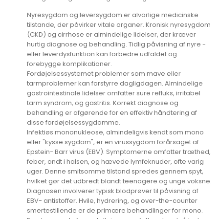
Nyresygdom og leversygdom er alvorlige medicinske
tilstande, der påvirker vitale organer. Kronisk nyresygdom
(CKD) og cirrhose er almindelige lidelser, der kræver
hurtig diagnose og behandling. Tidlig påvisning af nyre -
eller leverdysfunktion kan forbedre udfaldet og
forebygge komplikationer.
Fordøjelsessystemet problemer som mave eller
tarmproblemer kan forstyrre dagligdagen. Almindelige
gastrointestinale lidelser omfatter sure refluks, irritabel
tarm syndrom, og gastritis. Korrekt diagnose og
behandling er afgørende for en effektiv håndtering af
disse fordøjelsessygdomme.
Infektiøs mononukleose, almindeligvis kendt som mono
eller "kysse sygdom", er en virussygdom forårsaget af
Epstein- Barr virus (EBV). Symptomerne omfatter træthed,
feber, ondt i halsen, og hævede lymfeknuder, ofte varig
uger. Denne smitsomme tilstand spredes gennem spyt,
hvilket gør det udbredt blandt teenagere og unge voksne.
Diagnosen involverer typisk blodprøver til påvisning af
EBV- antistoffer. Hvile, hydrering, og over-the-counter
smertestillende er de primære behandlinger for mono.