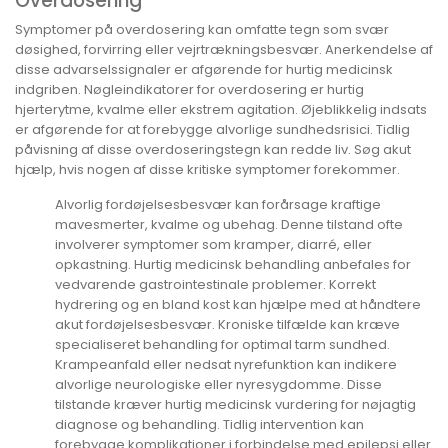
Overdosering
Symptomer på overdosering kan omfatte tegn som svær
døsighed, forvirring eller vejrtrækningsbesvær. Anerkendelse af
disse advarselssignaler er afgørende for hurtig medicinsk
indgriben. Nøgleindikatorer for overdosering er hurtig
hjerterytme, kvalme eller ekstrem agitation. Øjeblikkelig indsats
er afgørende for at forebygge alvorlige sundhedsrisici. Tidlig
påvisning af disse overdoseringstegn kan redde liv. Søg akut
hjælp, hvis nogen af disse kritiske symptomer forekommer.
Alvorlig fordøjelsesbesvær kan forårsage kraftige
mavesmerter, kvalme og ubehag. Denne tilstand ofte
involverer symptomer som kramper, diarré, eller
opkastning. Hurtig medicinsk behandling anbefales for
vedvarende gastrointestinale problemer. Korrekt
hydrering og en bland kost kan hjælpe med at håndtere
akut fordøjelsesbesvær. Kroniske tilfælde kan kræve
specialiseret behandling for optimal tarm sundhed.
Krampeanfald eller nedsat nyrefunktion kan indikere
alvorlige neurologiske eller nyresygdomme. Disse
tilstande kræver hurtig medicinsk vurdering for nøjagtig
diagnose og behandling. Tidlig intervention kan
forebygge komplikationer i forbindelse med epilepsi eller