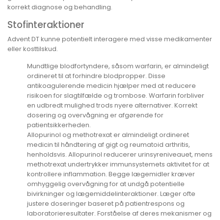
korrekt diagnose og behandling.
Stofinteraktioner
Advent DT kunne potentielt interagere med visse medikamenter
eller kosttilskud.
Mundtlige blodfortyndere, såsom warfarin, er almindeligt
ordineret til at forhindre blodpropper. Disse
antikoagulerende medicin hjælper med at reducere
risikoen for slagtilfælde og trombose. Warfarin forbliver
en udbredt mulighed trods nyere alternativer. Korrekt
dosering og overvågning er afgørende for
patientsikkerheden.
Allopurinol og methotrexat er almindeligt ordineret
medicin til håndtering af gigt og reumatoid arthritis,
henholdsvis. Allopurinol reducerer urinsyreniveauet, mens
methotrexat undertrykker immunsystemets aktivitet for at
kontrollere inflammation. Begge lægemidler kræver
omhyggelig overvågning for at undgå potentielle
bivirkninger og lægemiddelinteraktioner. Læger ofte
justere doseringer baseret på patientrespons og
laboratorieresultater. Forståelse af deres mekanismer og