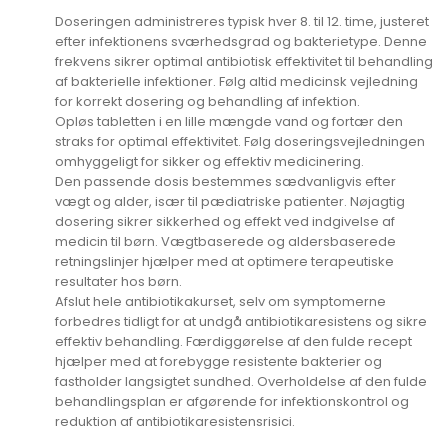
Doseringen administreres typisk hver 8. til 12. time, justeret
efter infektionens sværhedsgrad og bakterietype. Denne
frekvens sikrer optimal antibiotisk effektivitet til behandling
af bakterielle infektioner. Følg altid medicinsk vejledning
for korrekt dosering og behandling af infektion.
Opløs tabletten i en lille mængde vand og fortær den
straks for optimal effektivitet. Følg doseringsvejledningen
omhyggeligt for sikker og effektiv medicinering.
Den passende dosis bestemmes sædvanligvis efter
vægt og alder, især til pædiatriske patienter. Nøjagtig
dosering sikrer sikkerhed og effekt ved indgivelse af
medicin til børn. Vægtbaserede og aldersbaserede
retningslinjer hjælper med at optimere terapeutiske
resultater hos børn.
Afslut hele antibiotikakurset, selv om symptomerne
forbedres tidligt for at undgå antibiotikaresistens og sikre
effektiv behandling. Færdiggørelse af den fulde recept
hjælper med at forebygge resistente bakterier og
fastholder langsigtet sundhed. Overholdelse af den fulde
behandlingsplan er afgørende for infektionskontrol og
reduktion af antibiotikaresistensrisici.