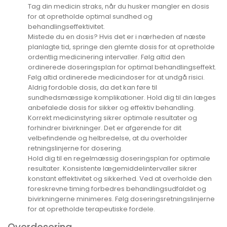
Tag din medicin straks, når du husker mangler en dosis
for at opretholde optimal sundhed og
behandlingseffektivitet.
Mistede du en dosis? Hvis det er i nærheden af næste
planlagte tid, springe den glemte dosis for at opretholde
ordentlig medicinering intervaller. Følg altid den
ordinerede doseringsplan for optimal behandlingseffekt.
Følg altid ordinerede medicindoser for at undgå risici.
Aldrig fordoble dosis, da det kan føre til
sundhedsmæssige komplikationer. Hold dig til din læges
anbefalede dosis for sikker og effektiv behandling.
Korrekt medicinstyring sikrer optimale resultater og
forhindrer bivirkninger. Det er afgørende for dit
velbefindende og helbredelse, at du overholder
retningslinjerne for dosering.
Hold dig til en regelmæssig doseringsplan for optimale
resultater. Konsistente lægemiddelintervaller sikrer
konstant effektivitet og sikkerhed. Ved at overholde den
foreskrevne timing forbedres behandlingsudfaldet og
bivirkningerne minimeres. Følg doseringsretningslinjerne
for at opretholde terapeutiske fordele.