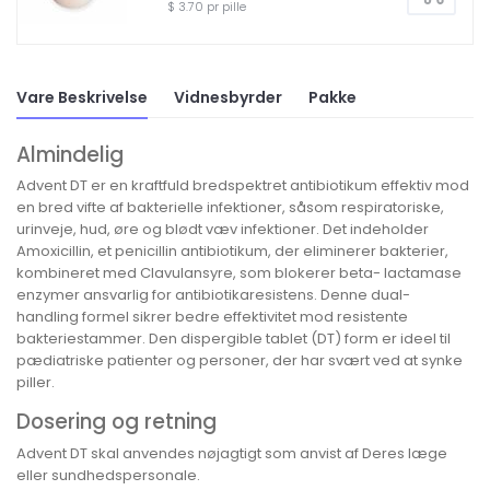
$ 3.70 pr pille
Vare Beskrivelse
Vidnesbyrder
Pakke
Almindelig
Advent DT er en kraftfuld bredspektret antibiotikum effektiv mod
en bred vifte af bakterielle infektioner, såsom respiratoriske,
urinveje, hud, øre og blødt væv infektioner. Det indeholder
Amoxicillin, et penicillin antibiotikum, der eliminerer bakterier,
kombineret med Clavulansyre, som blokerer beta- lactamase
enzymer ansvarlig for antibiotikaresistens. Denne dual-
handling formel sikrer bedre effektivitet mod resistente
bakteriestammer. Den dispergible tablet (DT) form er ideel til
pædiatriske patienter og personer, der har svært ved at synke
piller.
Dosering og retning
Advent DT skal anvendes nøjagtigt som anvist af Deres læge
eller sundhedspersonale.