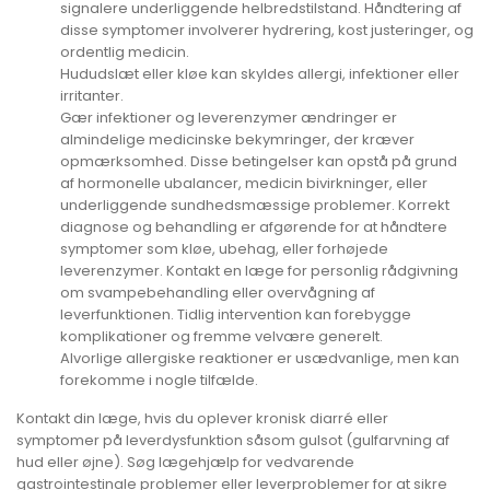
signalere underliggende helbredstilstand. Håndtering af
disse symptomer involverer hydrering, kost justeringer, og
ordentlig medicin.
Hududslæt eller kløe kan skyldes allergi, infektioner eller
irritanter.
Gær infektioner og leverenzymer ændringer er
almindelige medicinske bekymringer, der kræver
opmærksomhed. Disse betingelser kan opstå på grund
af hormonelle ubalancer, medicin bivirkninger, eller
underliggende sundhedsmæssige problemer. Korrekt
diagnose og behandling er afgørende for at håndtere
symptomer som kløe, ubehag, eller forhøjede
leverenzymer. Kontakt en læge for personlig rådgivning
om svampebehandling eller overvågning af
leverfunktionen. Tidlig intervention kan forebygge
komplikationer og fremme velvære generelt.
Alvorlige allergiske reaktioner er usædvanlige, men kan
forekomme i nogle tilfælde.
Kontakt din læge, hvis du oplever kronisk diarré eller
symptomer på leverdysfunktion såsom gulsot (gulfarvning af
hud eller øjne). Søg lægehjælp for vedvarende
gastrointestinale problemer eller leverproblemer for at sikre