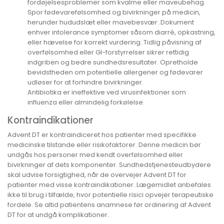
fordøjelsesproblemer som kvalme eller maveubehag.
Spor fødevarefølsomhed og bivirkninger på medicin,
herunder hududslæt eller mavebesvær. Dokument
enhver intolerance symptomer såsom diarré, opkastning,
eller hævelse for korrekt vurdering. Tidlig påvisning af
overfølsomhed eller GI-forstyrrelser sikrer rettidig
indgriben og bedre sundhedsresultater. Opretholde
bevidstheden om potentielle allergener og fødevarer
udløser for at forhindre bivirkninger.
Antibiotika er ineffektive ved virusinfektioner som
influenza eller almindelig forkølelse.
Kontraindikationer
Advent DT er kontraindiceret hos patienter med specifikke
medicinske tilstande eller risikofaktorer. Denne medicin bør
undgås hos personer med kendt overfølsomhed eller
bivirkninger af dets komponenter. Sundhedstjenesteudbydere
skal udvise forsigtighed, når de overvejer Advent DT for
patienter med visse kontraindikationer. Lægemidlet anbefales
ikke til brug i tilfælde, hvor potentielle risici opvejer terapeutiske
fordele. Se altid patientens anamnese før ordinering af Advent
DT for at undgå komplikationer.