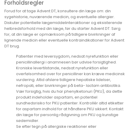
Forholdsregler
Forud for at tage Advent DT, konsultere din læge om: din
sygehistorie, nuværende medicin, og eventuelle allergier.
Diskuter potentielle lægemiddelinteraktioner og eksisterende
helbredsforhold med din læge, før du starter Advent DT. Sørg
for, at din læge er opmærksom på tidligere bivirkninger af
lignende medicin eller eventuelle kontraindikationer for Advent
DT brug.
Patienter med leversygdom, nedsat nyrefunktion eller
penicillinallergi i anamnesen bør udvise forsigtighed.
Kroniske levertilstande, nedsat nyrefunktion eller
overfølsomhed over for penicilliner kan kræve medicinsk
vurdering. Altid afsløre tidligere hepatiske lidelser,
nefropati, eller bivirkninger på beta- lactam antibiotika.
Vær forsigtig, hvis du har phenylketonuri (PKU), da dette
produkt indeholder aspartam, en potentiel
sundhedsrisiko for PKU patienter. Kontrollér altid etiketter
for aspartam indhold for at håndtere PKU sikkert. Kontakt
din læge for personlig rådgivning om PKU og kunstige
sødemidler.
Se efter tegn på allergiske reaktioner eller