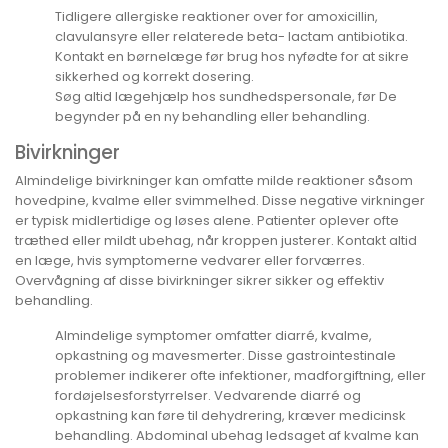
Tidligere allergiske reaktioner over for amoxicillin,
clavulansyre eller relaterede beta- lactam antibiotika.
Kontakt en børnelæge før brug hos nyfødte for at sikre
sikkerhed og korrekt dosering.
Søg altid lægehjælp hos sundhedspersonale, før De
begynder på en ny behandling eller behandling.
Bivirkninger
Almindelige bivirkninger kan omfatte milde reaktioner såsom
hovedpine, kvalme eller svimmelhed. Disse negative virkninger
er typisk midlertidige og løses alene. Patienter oplever ofte
træthed eller mildt ubehag, når kroppen justerer. Kontakt altid
en læge, hvis symptomerne vedvarer eller forværres.
Overvågning af disse bivirkninger sikrer sikker og effektiv
behandling.
Almindelige symptomer omfatter diarré, kvalme,
opkastning og mavesmerter. Disse gastrointestinale
problemer indikerer ofte infektioner, madforgiftning, eller
fordøjelsesforstyrrelser. Vedvarende diarré og
opkastning kan føre til dehydrering, kræver medicinsk
behandling. Abdominal ubehag ledsaget af kvalme kan