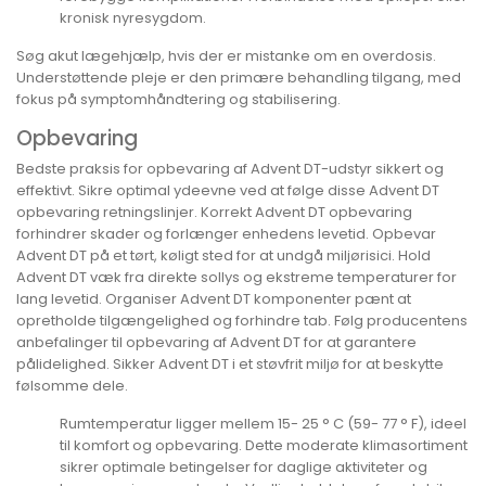
kronisk nyresygdom.
Søg akut lægehjælp, hvis der er mistanke om en overdosis.
Understøttende pleje er den primære behandling tilgang, med
fokus på symptomhåndtering og stabilisering.
Opbevaring
Bedste praksis for opbevaring af Advent DT-udstyr sikkert og
effektivt. Sikre optimal ydeevne ved at følge disse Advent DT
opbevaring retningslinjer. Korrekt Advent DT opbevaring
forhindrer skader og forlænger enhedens levetid. Opbevar
Advent DT på et tørt, køligt sted for at undgå miljørisici. Hold
Advent DT væk fra direkte sollys og ekstreme temperaturer for
lang levetid. Organiser Advent DT komponenter pænt at
opretholde tilgængelighed og forhindre tab. Følg producentens
anbefalinger til opbevaring af Advent DT for at garantere
pålidelighed. Sikker Advent DT i et støvfrit miljø for at beskytte
følsomme dele.
Rumtemperatur ligger mellem 15- 25 ° C (59- 77 ° F), ideel
til komfort og opbevaring. Dette moderate klimasortiment
sikrer optimale betingelser for daglige aktiviteter og