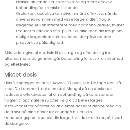
kliniske anvendelser sikrer sikrere og mere effektiv
behandling for kroniske tilstande.
Orale kontraceptiva kan blive mindre effektive, når de
anvendes sammen med visse lægemidler. Nogle
lægemidler kan interferere med hormonniveauer, hvilket
reducerer effekten af p-piller. Tal altid med din læge om
mulige lægemiddelinteraktioner, der påvirker den
præventive pålidelighed.
Altid videregive al medicin til din læge og afholde sig fra
alkohol, mens du gennemgår behandling for at sikre sikkerhed
og effektivitet.
Mistet dosis
Hvis De springer en dosis Advent DT over, skal De tage den, så
snart De kommer i tanke om det. Mangel på en dosis kan
reducere effektiviteten af din behandling, så konsistens er
nøglen til optimale resultater. Følg altid Deres læges
instruktioner for håndtering af glemte doser af denne medicin.
Hold styr på dine doser for at undgå huller i din
behandlingsplan. Kontakt din læge, hvis du er usikker på, hvad
du skal gøre.